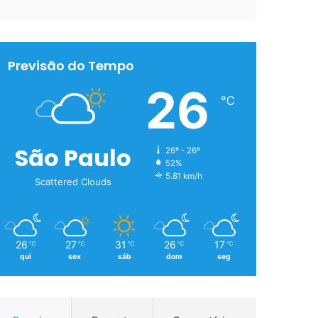
Previsão do Tempo
26
℃
São Paulo
26º - 26º
52%
5.81 km/h
Scattered Clouds
26
27
31
26
17
℃
℃
℃
℃
℃
qui
sex
sáb
dom
seg