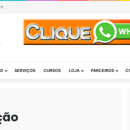
P
DO
SERVIÇOS
CURSOS
LOJA
PARCEIROS
C
ção