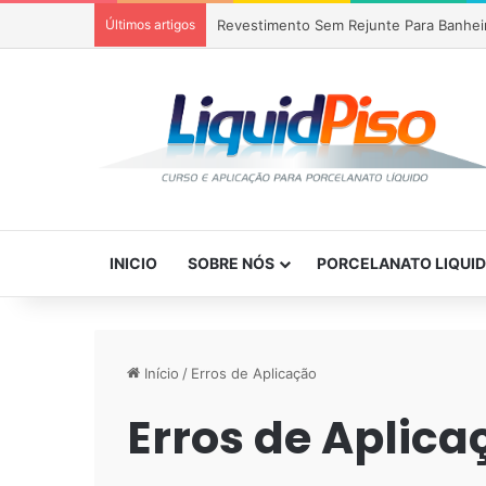
Últimos artigos
Piso Epóxi em Banheiro Anália Franco S
INICIO
SOBRE NÓS
PORCELANATO LIQUI
Início
/
Erros de Aplicação
Erros de Aplica