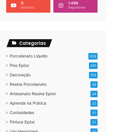
0
1.490
Inscritos
Seguidores
Categorias
Porcelanato Líquido
628
Piso Epóxi
291
Decoração
124
Resina Porcelanato
28
Artesanato Resina Epóxi
24
Aprenda na Prática
22
Curiosidades
21
Pintura Epóxi
21
Uncategorized
20