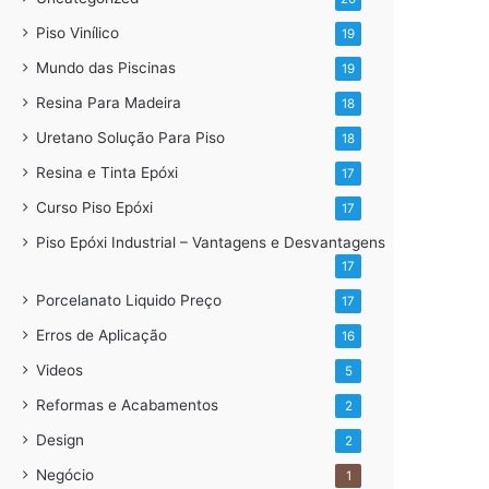
Piso Vinílico
19
Mundo das Piscinas
19
Resina Para Madeira
18
Uretano Solução Para Piso
18
Resina e Tinta Epóxi
17
Curso Piso Epóxi
17
Piso Epóxi Industrial – Vantagens e Desvantagens
17
Porcelanato Liquido Preço
17
Erros de Aplicação
16
Videos
5
Reformas e Acabamentos
2
Design
2
Negócio
1