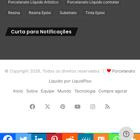
Porcelanato Líquido Artístico
Porcelanato Líquido contratar
Resina
Resina Epóxi
Substrato
Tinta Epóxi
Curta para Notificações
© Copyright 2026, Todos os direitos reservados. |
Porcelanato
Liquido por LiquidPiso
Início
Sobre
Equipe
Mundo
Tecnologia
Compre agora!
Facebook
X
Pinterest
YouTube
Instagram
RSS
4 – Porcelanato Liquido
Geométrico!