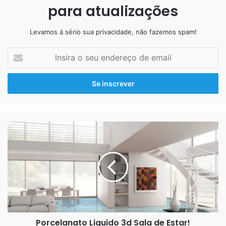
para atualizações
LiquidPiso
Levamos á sério sua privacidade, não fazemos spam!
Insira
o
seu
endereço
de
email
Porcelanato
Liquido
3d
Sala
de
Estar!
Porcelanato Líquido Branco Sala de Estar
Porcelanato Liquido 3d Sala de Estar!