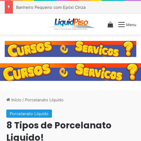
Revestimento Sem Rejunte Para Banheiro
Veja seu c
Menu
Início
/
Porcelanato Líquido
Porcelanato Líquido
8 Tipos de Porcelanato
Liquido!