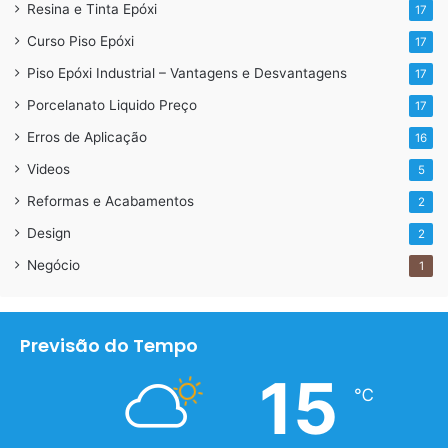
Resina e Tinta Epóxi
17
Curso Piso Epóxi
17
Piso Epóxi Industrial – Vantagens e Desvantagens
17
Porcelanato Liquido Preço
17
Erros de Aplicação
16
Videos
5
Reformas e Acabamentos
2
Porcelanato liquido mesclado
Design
2
Negócio
1
Previsão do Tempo
15
℃