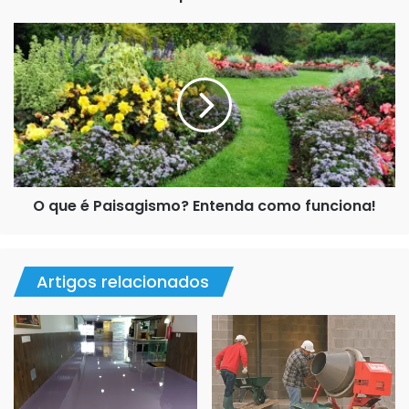
O
que
é
Paisagismo?
Entenda
como
funciona!
O que é Paisagismo? Entenda como funciona!
Artigos relacionados
LiquidPiso