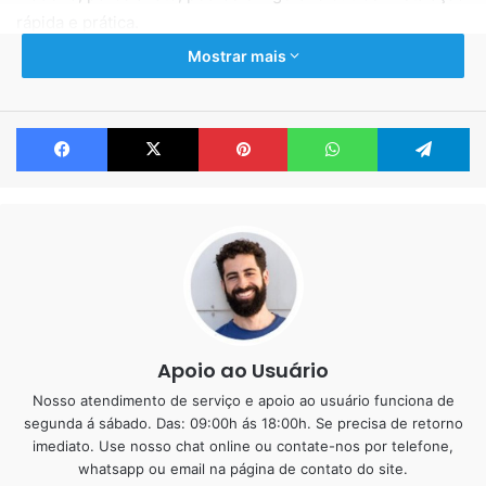
rápida e prática.
Mostrar mais
1 – Porcelanato Liquido
Monocromático – Única Cor!
Facebook
X
Pinterest
WhatsApp
Te
Com ele você pode abusar das cores, colocar desde um
preto básico, até um amarelo, verde, azul, rosa …
Você pode deixar o seu piso combinando com a parede,
móveis, eletrodomésticos e itens da decoração.
Apoio ao Usuário
Nosso atendimento de serviço e apoio ao usuário funciona de
segunda á sábado. Das: 09:00h ás 18:00h. Se precisa de retorno
imediato. Use nosso chat online ou contate-nos por telefone,
whatsapp ou email na página de contato do site.