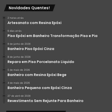
Novidades Quentes!
2 horas atrás
Artesanato com Resina Epóxi
6 dias atrás
Piso Epóxi em Banheiro Transformação Piso e Pia
9 de junho de 2026
LiquidPiso Mármores
Banheiro Piso Epóxi Cinza
8 de junho de 2026
Reparo em Piso Porcelanato Liquido
3 – Porcelanato Líquido
5 de maio de 2026
Banheiro com Resina Epóxi Bege
Metalizado!
4 de maio de 2026
Banheiro Pequeno com Epóxi Cinza
Essa técnica também envolve duas cores ou mais, cores
fortes, sempre puxando pro metal, é um trabalho feito a
27 de abril de 2026
Revestimento Sem Rejunte Para Banheiro
mão, trabalho único.