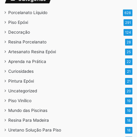
que fez esse piso irá conseguir fazer outro igual.
Porcelanato Líquido
628
Piso Epóxi
291
Decoração
124
Resina Porcelanato
28
Artesanato Resina Epóxi
25
Aprenda na Prática
22
Curiosidades
21
Pintura Epóxi
21
Uncategorized
20
Piso Vinílico
19
Mundo das Piscinas
19
Resina Para Madeira
18
Uretano Solução Para Piso
18