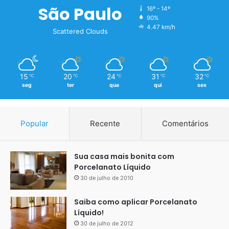
São Paulo
16º - 14º
90%
4.47 km/h
Scattered Clouds
15
20
24
31
32
℃
℃
℃
℃
℃
seg
ter
qua
qui
sex
Popular
Recente
Comentários
Sua casa mais bonita com
Porcelanato Líquido
30 de julho de 2010
Saiba como aplicar Porcelanato
Líquido!
Efeito Mármore
30 de julho de 2012