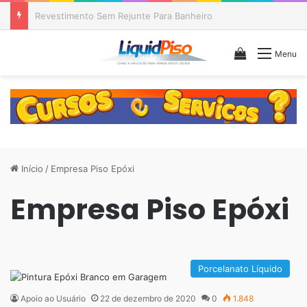
Piso Epóxi em Banheiro Anália Franco SP
Veja seu c
Menu
Início
/
Empresa Piso Epóxi
Empresa Piso Epóxi
Porcelanato Líquido
Apoio ao Usuário
22 de dezembro de 2020
0
1.848