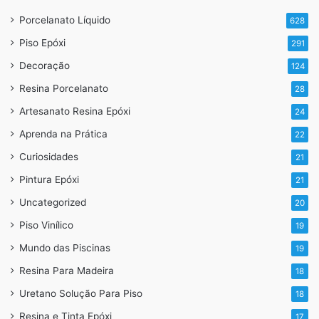
Porcelanato Líquido
628
Piso Epóxi
291
Decoração
124
Resina Porcelanato
28
Artesanato Resina Epóxi
24
Aprenda na Prática
22
Curiosidades
21
Pintura Epóxi
21
Uncategorized
20
Piso Vinílico
19
Mundo das Piscinas
19
Resina Para Madeira
18
Uretano Solução Para Piso
18
Resina e Tinta Epóxi
17