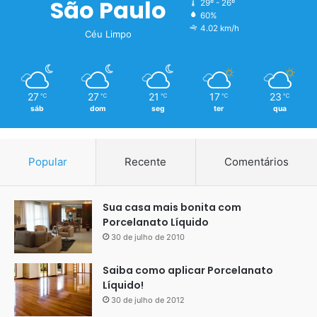
São Paulo
29º - 26º
60%
4.02 km/h
Céu Limpo
27
27
21
17
23
℃
℃
℃
℃
℃
sáb
dom
seg
ter
qua
Popular
Recente
Comentários
Sua casa mais bonita com
Porcelanato Líquido
30 de julho de 2010
Saiba como aplicar Porcelanato
Líquido!
30 de julho de 2012