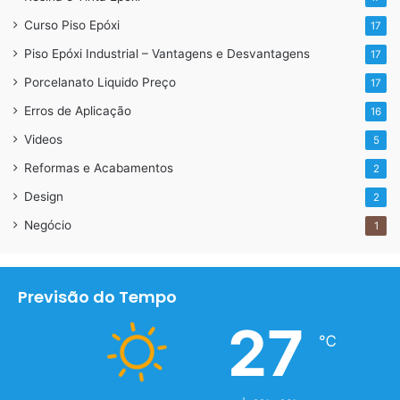
Curso Piso Epóxi
17
Piso Epóxi Industrial – Vantagens e Desvantagens
17
Porcelanato Liquido Preço
17
Erros de Aplicação
16
Videos
5
Reformas e Acabamentos
2
Design
2
Negócio
1
Previsão do Tempo
27
℃