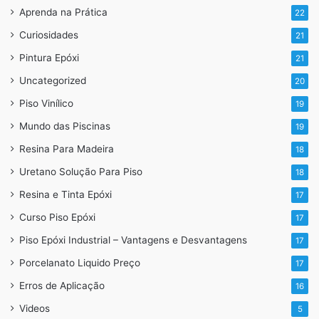
Aprenda na Prática
22
Curiosidades
21
Pintura Epóxi
21
Uncategorized
20
Piso Vinílico
19
Mundo das Piscinas
19
Resina Para Madeira
18
Uretano Solução Para Piso
18
Resina e Tinta Epóxi
17
Curso Piso Epóxi
17
Piso Epóxi Industrial – Vantagens e Desvantagens
17
Porcelanato Liquido Preço
17
Erros de Aplicação
16
Videos
5