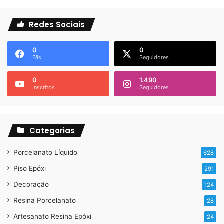
Redes Sociais
0
0
Fãs
Seguidores
0
1.490
Inscritos
Seguidores
Categorias
Porcelanato Líquido
628
Piso Epóxi
291
Decoração
124
Resina Porcelanato
28
Artesanato Resina Epóxi
24