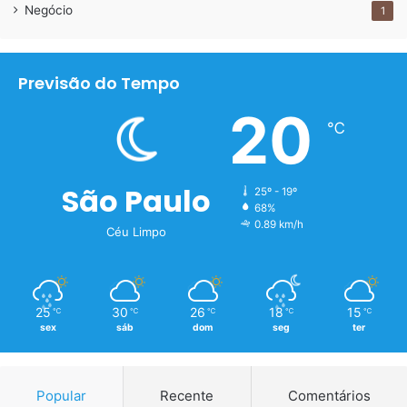
Negócio
1
Previsão do Tempo
20
℃
São Paulo
25º - 19º
68%
0.89 km/h
Céu Limpo
25
30
26
18
15
℃
℃
℃
℃
℃
sex
sáb
dom
seg
ter
Popular
Recente
Comentários