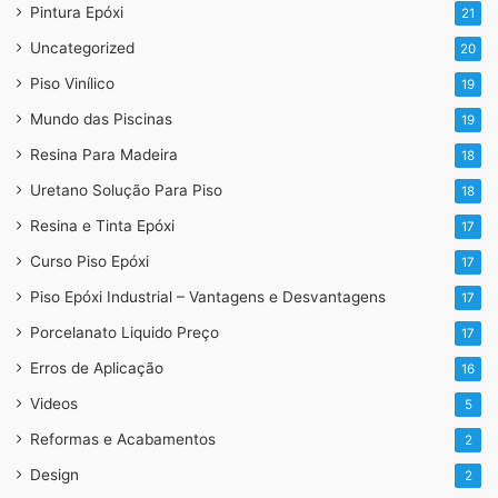
Pintura Epóxi
21
Uncategorized
20
Piso Vinílico
19
Mundo das Piscinas
19
Resina Para Madeira
18
Uretano Solução Para Piso
18
Resina e Tinta Epóxi
17
Curso Piso Epóxi
17
Piso Epóxi Industrial – Vantagens e Desvantagens
17
Porcelanato Liquido Preço
17
Erros de Aplicação
16
Videos
5
Reformas e Acabamentos
2
Design
2