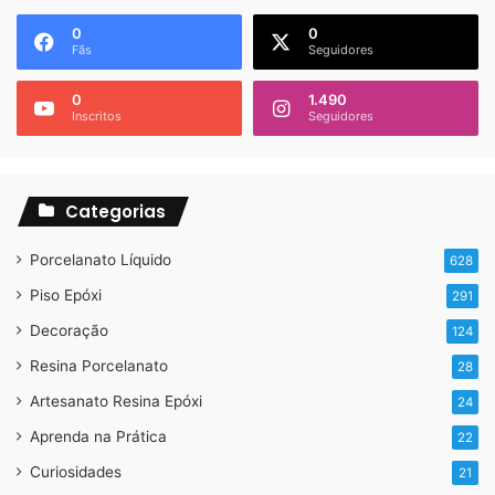
0
0
Fãs
Seguidores
0
1.490
Inscritos
Seguidores
Categorias
Porcelanato Líquido
628
Piso Epóxi
291
Decoração
124
Resina Porcelanato
28
Artesanato Resina Epóxi
24
Aprenda na Prática
22
Curiosidades
21