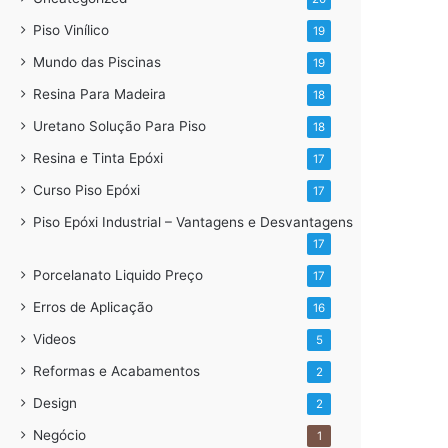
Piso Vinílico
19
Mundo das Piscinas
19
Resina Para Madeira
18
Uretano Solução Para Piso
18
Resina e Tinta Epóxi
17
Curso Piso Epóxi
17
Piso Epóxi Industrial – Vantagens e Desvantagens
17
Porcelanato Liquido Preço
17
Erros de Aplicação
16
Videos
5
Reformas e Acabamentos
2
Design
2
Negócio
1