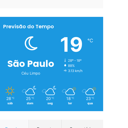
Previsão do Tempo
19
℃
São Paulo
28º - 18º
88%
3.13 km/h
Céu Limpo
28
25
20
18
23
℃
℃
℃
℃
℃
sáb
dom
seg
ter
qua