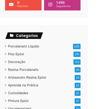
0
1.490
Inscritos
Seguidores
Categorias
Porcelanato Líquido
628
Piso Epóxi
291
Decoração
124
Resina Porcelanato
28
Artesanato Resina Epóxi
24
Aprenda na Prática
22
Curiosidades
21
Pintura Epóxi
21
Uncategorized
20