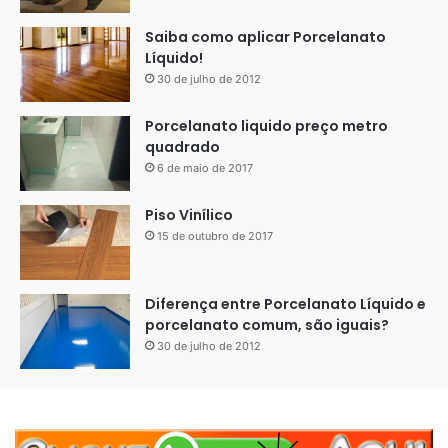
Saiba como aplicar Porcelanato
Resina epóxi quarto bege –
Líquido!
30 de julho de 2012
Acabamento final
Porcelanato liquido preço metro
3 Terceiro dia – Aplicação acabamento final, resina epóxi
quadrado
bege. Esse serviço levou quatro dias para finalizar. Em
6 de maio de 2017
contrapartida entre as duas selagens nós lixamos o piso
Piso Vinílico
para retirar algumas pedrinhas e imperfeições. Também
15 de outubro de 2017
usamos etanol e água para lavar o piso.
Após 24 horas do término do serviço o piso já está
Diferença entre Porcelanato Líquido e
porcelanato comum, são iguais?
liberado para uso.
30 de julho de 2012