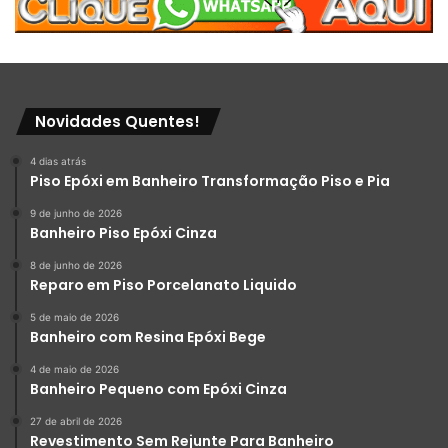
Novidades Quentes!
4 dias atrás
Piso Epóxi em Banheiro Transformação Piso e Pia
9 de junho de 2026
Banheiro Piso Epóxi Cinza
8 de junho de 2026
Reparo em Piso Porcelanato Liquido
5 de maio de 2026
Veja também em nosso site:
Banheiro com Resina Epóxi Bege
4 de maio de 2026
https://porcelanatoliquido.com/tinta-epoxi-para-banheiro/
Banheiro Pequeno com Epóxi Cinza
27 de abril de 2026
Revestimento Sem Rejunte Para Banheiro