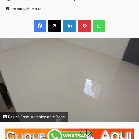
um
1 minuto de leitura
e-
Facebook
X
Linkedin
Pinterest
WhatsApp
mail
Resina Epóxi Autonivelante Bege