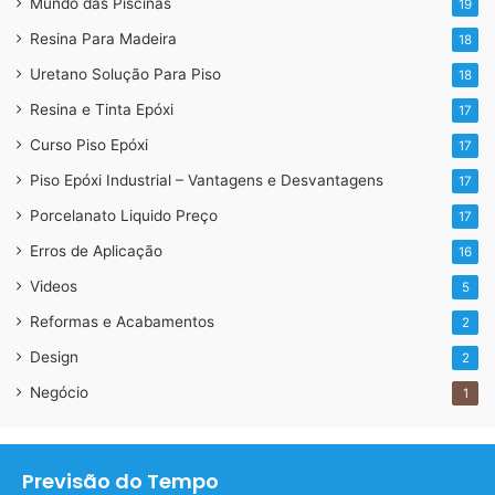
Mundo das Piscinas
19
Resina Para Madeira
18
Segunda selagem – Usamos uma tinta epóxi bege, na cor
Uretano Solução Para Piso
18
do acabamento final
Resina e Tinta Epóxi
17
Curso Piso Epóxi
17
Piso Epóxi Industrial – Vantagens e Desvantagens
17
Porcelanato Liquido Preço
17
Erros de Aplicação
16
Videos
5
Reformas e Acabamentos
2
Design
2
Negócio
1
Previsão do Tempo