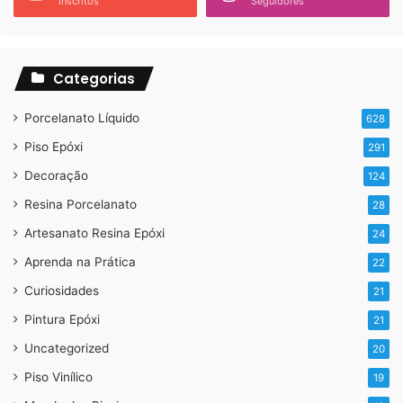
Inscritos
Seguidores
Selamento do cimento com primer epóxi
Categorias
Porcelanato Líquido
628
Piso Epóxi
291
Decoração
124
Resina Porcelanato
28
Artesanato Resina Epóxi
24
Aprenda na Prática
22
Curiosidades
21
Pintura Epóxi
21
Uncategorized
20
Piso Vinílico
19