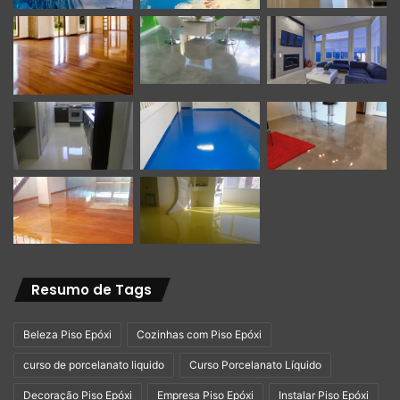
Para informações sobre:
Curso de porcelanato liquido
Serviços
Compra de produtos
Whatsapp: 11 96717-8685 ou no link abaixo
Resumo de Tags
https://api.whatsapp.com/send?
Beleza Piso Epóxi
Cozinhas com Piso Epóxi
1=pt_BR&phone=5511967178685
curso de porcelanato liquido
Curso Porcelanato Líquido
Decoração Piso Epóxi
Empresa Piso Epóxi
Instalar Piso Epóxi