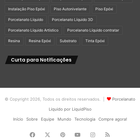
Instalação Piso Epóxi
Piso Autonivelante
Piso Epóxi
Porcelanato Líquido
Porcelanato Líquido 3D
Porcelanato Líquido Artístico
Porcelanato Líquido contratar
Resina
Resina Epóxi
Substrato
Tinta Epóxi
Curta para Notificações
© Copyright 2026, Todos os direitos reservados. |
Porcelanato
Liquido por LiquidPiso
Início
Sobre
Equipe
Mundo
Tecnologia
Compre agora!
Facebook
X
Pinterest
YouTube
Instagram
RSS