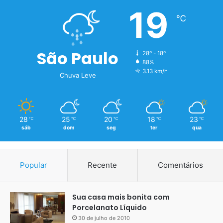
Segundo selamento com tinta epóxi bege
19
℃
São Paulo
28º - 18º
88%
3.13 km/h
Chuva Leve
28
25
20
18
23
℃
℃
℃
℃
℃
sáb
dom
seg
ter
qua
Popular
Recente
Comentários
Sua casa mais bonita com
Porcelanato Líquido
30 de julho de 2010