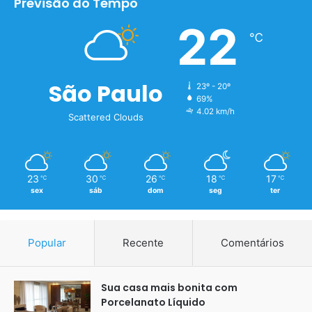
Previsão do Tempo
22
℃
São Paulo
23º - 20º
69%
4.02 km/h
Scattered Clouds
23
30
26
18
17
℃
℃
℃
℃
℃
sex
sáb
dom
seg
ter
Popular
Recente
Comentários
Sua casa mais bonita com
Porcelanato Líquido