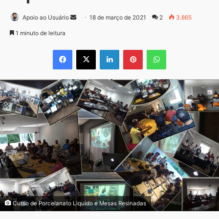
Mande
Apoio ao Usuário
18 de março de 2021
2
3.865
um
1 minuto de leitura
e-
Facebook
X
Linkedin
Pinterest
WhatsApp
mail
Curso de Porcelanato Liquido e Mesas Resinadas