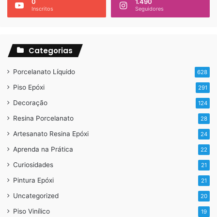
0
1.490
Inscritos
Seguidores
Categorias
Porcelanato Líquido
628
https://porcelanatoliquido.com/pode-colocar-porcelanato-
Piso Epóxi
291
liquido-no-banheiro/
Decoração
124
Resina Porcelanato
28
Artesanato Resina Epóxi
24
Para informações sobre:
Aprenda na Prática
22
Curso de porcelanato liquido
Curiosidades
21
Serviços
Pintura Epóxi
21
Compra de produtos
Uncategorized
20
Piso Vinílico
Whatsapp: 11 96717-8685 ou no link abaixo
19