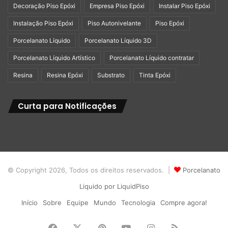
Decoração Piso Epóxi
Empresa Piso Epóxi
Instalar Piso Epóxi
Instalação Piso Epóxi
Piso Autonivelante
Piso Epóxi
Porcelanato Líquido
Porcelanato Líquido 3D
Porcelanato Líquido Artístico
Porcelanato Líquido contratar
Resina
Resina Epóxi
Substrato
Tinta Epóxi
Curta para Notificações
© Copyright 2026, Todos os direitos reservados. |
Porcelanato
Liquido por LiquidPiso
Início
Sobre
Equipe
Mundo
Tecnologia
Compre agora!
Facebook
X
Pinterest
YouTube
Instagram
RSS