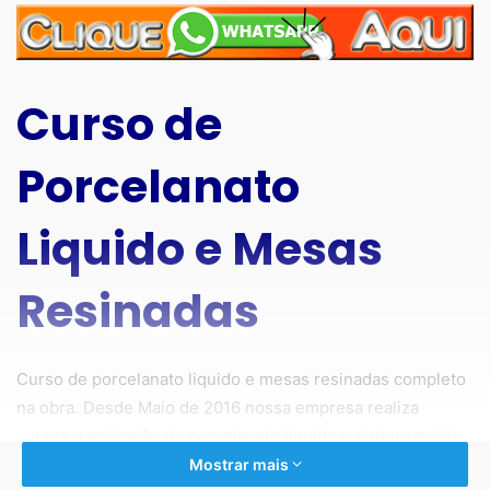
Curso de
Porcelanato
Liquido e Mesas
Resinadas
Curso de porcelanato liquido e mesas resinadas completo
na obra. Desde Maio de 2016 nossa empresa realiza
cursos e aplicação de porcelanato liquido e pintura epóxi
por todo Brasil. Com sede em São Paulo SP capital desde
Mostrar mais