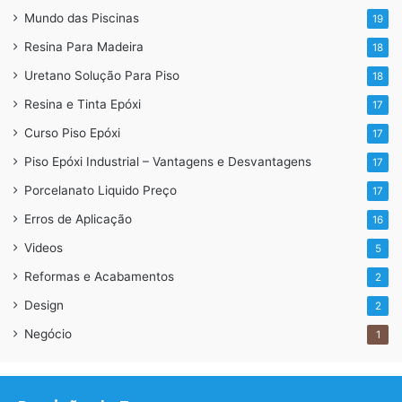
Mundo das Piscinas
19
https://api.whatsapp.com/send?
Resina Para Madeira
18
1=pt_BR&phone=5511967178685
Uretano Solução Para Piso
18
Resina e Tinta Epóxi
17
Curso Piso Epóxi
17
Piso Epóxi Industrial – Vantagens e Desvantagens
17
Porcelanato Liquido Preço
17
Erros de Aplicação
16
Videos
5
Reformas e Acabamentos
2
Design
2
Negócio
1