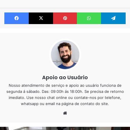
Dezembro de 2000 no mesmo endereço.
Facebook
X
Pinterest
WhatsApp
Te
Nosso instrutor tem muito conhecimento na área, pois
estamos sempre em obra e as experiências adquiridas são
trazidas para o curso. Dessa forma estamos sempre
atualizados e simultaneamente comprometidos com o
conhecimento.
Acreditamos que o instrutor precisa ter conhecimentos
reais, todavia como pode ensinar uma coisa que não vive?
Apoio ao Usuário
Conteúdo Programático – Piso
Nosso atendimento de serviço e apoio ao usuário funciona de
segunda á sábado. Das: 09:00h ás 18:00h. Se precisa de retorno
Preparação de superfície
– Nesse caso iremos fazer
imediato. Use nosso chat online ou contate-nos por telefone,
whatsapp ou email na página de contato do site.
o nivelamento em uma base de cerâmica e contra
Website
piso.
Tipos de porcelanato liquido
– Monocromático ou
seja única cor, efeito metalizado, marmorizado e