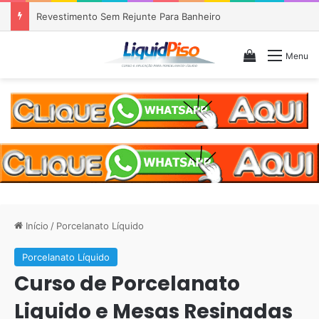
Piso Epóxi em Banheiro Anália Franco SP
Veja seu c
Menu
Início
/
Porcelanato Líquido
Porcelanato Líquido
Curso de Porcelanato
Liquido e Mesas Resinadas