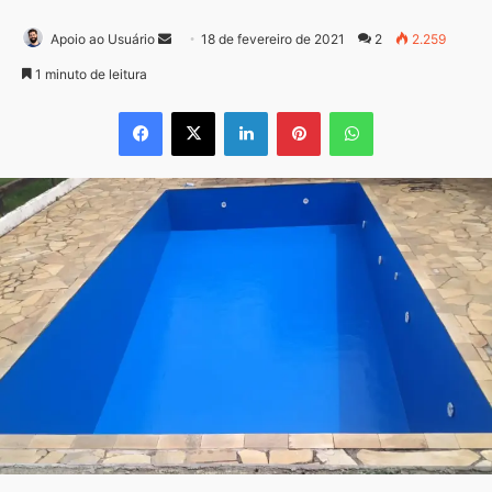
Mande
Apoio ao Usuário
18 de fevereiro de 2021
2
2.259
um
1 minuto de leitura
e-
Facebook
X
Linkedin
Pinterest
WhatsApp
mail