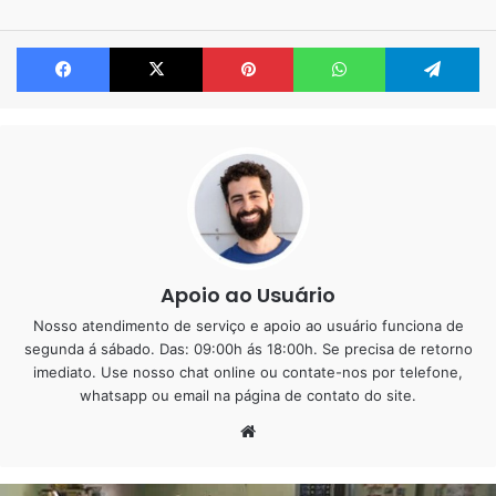
Facebook
X
Pinterest
WhatsApp
Te
Apoio ao Usuário
Nosso atendimento de serviço e apoio ao usuário funciona de
segunda á sábado. Das: 09:00h ás 18:00h. Se precisa de retorno
O serviço foi adiado por diversos dias por conta da chuva,
imediato. Use nosso chat online ou contate-nos por telefone,
whatsapp ou email na página de contato do site.
pois na parte da manhã fazia muito sol e no inicio da tarde
Website
chovia muito. Por mais que a gente inicia-se o serviço
cedo, não dava tempo de finalizar as etapas e ainda secar.