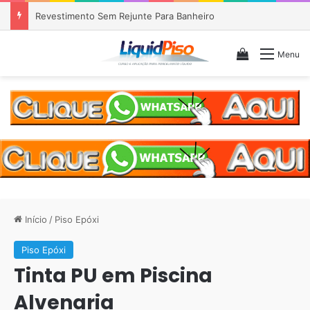
Piso Epóxi em Banheiro Anália Franco SP
Veja seu c
Menu
Início
/
Piso Epóxi
Piso Epóxi
Tinta PU em Piscina
Alvenaria