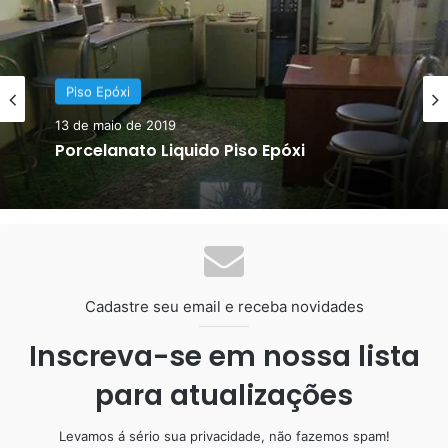
Etapas aplicação pintura
tinta PU em piscina de
alvenaria
Piso Epóxi
Piso Epóxi
30 de julho de 2011
13 de maio de 2019
Piso de Resina Por Que Escolher?
Porcelanato Liquido Piso Epóxi
Cadastre seu email e receba novidades
Inscreva-se em nossa lista
para atualizações
Levamos á sério sua privacidade, não fazemos spam!