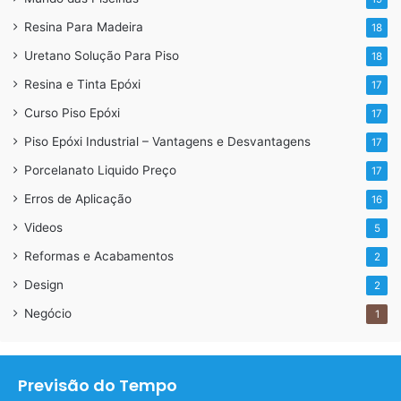
Para informações sobre:
Resina Para Madeira
18
Curso de porcelanato liquido
Uretano Solução Para Piso
18
Serviços
Resina e Tinta Epóxi
17
Compra de produtos
Curso Piso Epóxi
17
Whatsapp: 11 96717-8685 ou no link abaixo
Piso Epóxi Industrial – Vantagens e Desvantagens
17
Porcelanato Liquido Preço
17
https://api.whatsapp.com/send?
Erros de Aplicação
16
1=pt_BR&phone=5511967178685
Videos
5
Reformas e Acabamentos
2
Design
2
Negócio
1
Previsão do Tempo