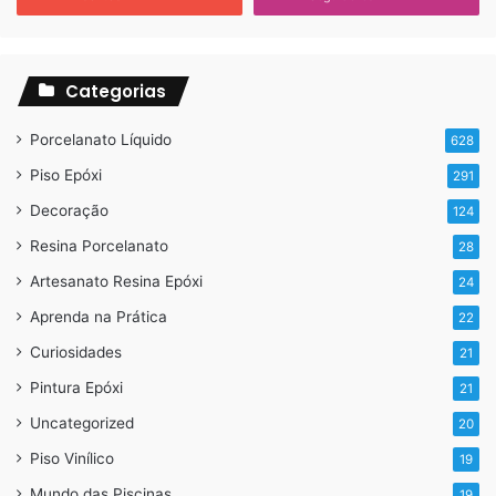
Categorias
Porcelanato Líquido
628
Piso Epóxi
291
Decoração
124
Resina Porcelanato
28
Artesanato Resina Epóxi
24
Aprenda na Prática
22
Curiosidades
21
Pintura Epóxi
21
Uncategorized
20
Piso Vinílico
19
Mundo das Piscinas
19