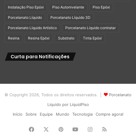
Instalação Piso Epóxi
Piso Autonivelante
Piso Epóxi
Porcelanato Líquido
Porcelanato Líquido 3D
Porcelanato Líquido Artístico
Porcelanato Líquido contratar
Resina
Resina Epóxi
Substrato
Tinta Epóxi
Curta para Notificações
© Copyright 2026, Todos os direitos reservados. |
Porcelanato
Liquido por LiquidPiso
Início
Sobre
Equipe
Mundo
Tecnologia
Compre agora!
Facebook
X
Pinterest
YouTube
Instagram
RSS