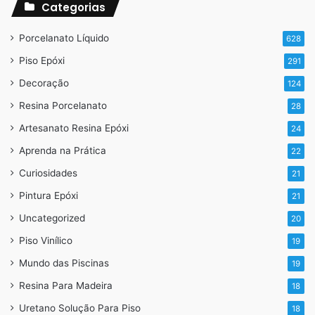
Categorias
Porcelanato Líquido
628
Piso Epóxi
291
Decoração
124
Resina Porcelanato
28
Artesanato Resina Epóxi
24
Aprenda na Prática
22
Curiosidades
21
Pintura Epóxi
21
Uncategorized
20
Piso Vinílico
19
Mundo das Piscinas
19
Resina Para Madeira
18
Uretano Solução Para Piso
18