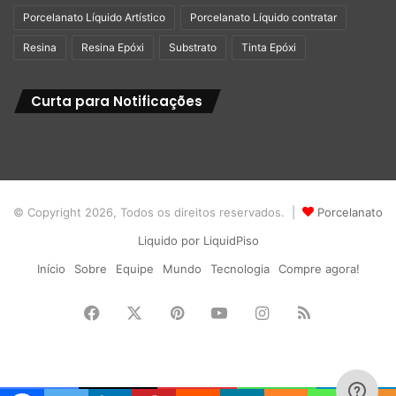
Porcelanato Líquido Artístico
Porcelanato Líquido contratar
Resina
Resina Epóxi
Substrato
Tinta Epóxi
Curta para Notificações
© Copyright 2026, Todos os direitos reservados. |
Porcelanato
Liquido por LiquidPiso
Início
Sobre
Equipe
Mundo
Tecnologia
Compre agora!
Facebook
X
Pinterest
YouTube
Instagram
RSS