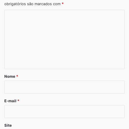
obrigatórios são marcados com
*
C
o
m
e
n
t
á
r
Nome
*
LiquidPiso
i
o
*
E-mail
*
Site