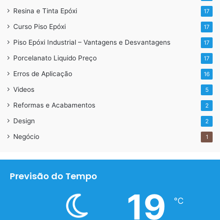
Resina e Tinta Epóxi
17
Curso Piso Epóxi
17
Piso Epóxi Industrial – Vantagens e Desvantagens
17
Porcelanato Liquido Preço
17
Erros de Aplicação
16
Videos
5
Reformas e Acabamentos
2
Design
2
Negócio
1
Previsão do Tempo
19
℃