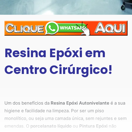
Resina Epóxi em
Centro Cirúrgico!
Um dos benefícios da
Resina Epóxi Autonivelante
é a sua
higiene e facilidade na limpeza. Por ser um piso
monolítico, ou seja uma camada única, sem rejuntes e sem
emendas. O
porcelanato líquido
ou
Pintura Epóxi
não