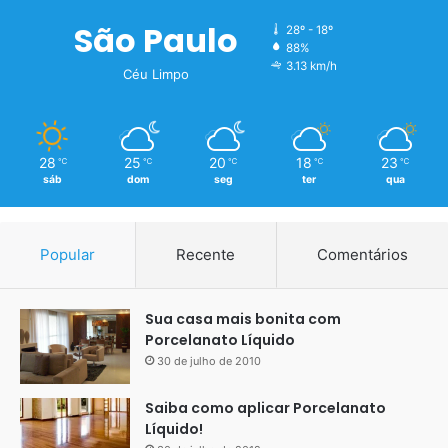
São Paulo
28º - 18º
88%
3.13 km/h
Céu Limpo
28
25
20
18
23
℃
℃
℃
℃
℃
sáb
dom
seg
ter
qua
Popular
Recente
Comentários
Sua casa mais bonita com
Porcelanato Líquido
30 de julho de 2010
Saiba como aplicar Porcelanato
Líquido!