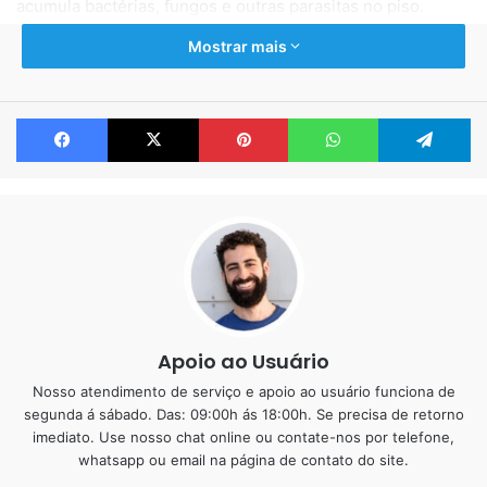
acumula bactérias, fungos e outras parasitas no piso.
Mostrar mais
Muito recomendado para locais que envolve alimentação e
saúde, como industrias alimentícias, restaurantes,
lanchonetes, clínicas de saúde, beleza e estética, alas de
Facebook
X
Pinterest
WhatsApp
Te
hospitais e centro cirúrgicos.
O mais indicado para o ambiente hospitalar é
piso epóxi
pois nele podemos juntar resistência, durabilidade, beleza
e praticidade.
Piso Epóxi em Hospitais – Centro
Cirúrgico
Apoio ao Usuário
Nosso atendimento de serviço e apoio ao usuário funciona de
Um dos grandes cuidados que os empreendedores em
segunda á sábado. Das: 09:00h ás 18:00h. Se precisa de retorno
serviços de saúde devem ter ao planejar seus negócios é
imediato. Use nosso chat online ou contate-nos por telefone,
a adequação às normas que regulam as exigências
whatsapp ou email na página de contato do site.
sanitárias, arquitetônicas e de engenharia dispostas em