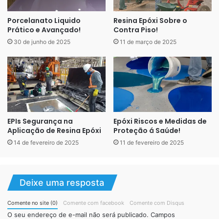
junção piso parede também não deve ter quinas em
Porcelanato Liquido
Resina Epóxi Sobre o
ângulos retos. Nas áreas críticas a utilização de cimento
Prático e Avançado!
Contra Piso!
sem os ditos aditivo anti absorvente para fugas de partes
30 de junho de 2025
11 de março de 2025
cerâmicas ou não, é proibido, tanto nos pisos como nas
paredes.
É essencial que quem vá edificar ou reformar um serviço
de saúde que contenha ambiente hospitalar (ou
equiparado), procure o auxílio de profissionais habilitados
EPIs Segurança na
Epóxi Riscos e Medidas de
e experientes neste tipo de construção. Quer para
Aplicação de Resina Epóxi
Proteção á Saúde!
projetar, como para escolher e aplicar materiais. E este
14 de fevereiro de 2025
11 de fevereiro de 2025
profissional deve assumir a responsabilidade técnica da
obra e destes detalhes do piso.
Deixe uma resposta
Comente no site (0)
Comente com facebook
Comente com Disqus
O seu endereço de e-mail não será publicado.
Campos