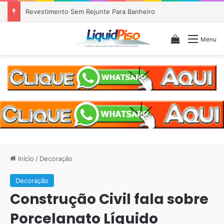
Piso Epóxi em Banheiro Anália Franco SP
Veja seu c
Menu
Início
/
Decoração
Decoração
Construção Civil fala sobre
Porcelanato Líquido