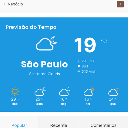
Negócio
1
Previsão do Tempo
19
℃
São Paulo
29º - 18º
88%
3.13 km/h
Scattered Clouds
29
25
18
16
24
℃
℃
℃
℃
℃
sáb
dom
seg
ter
qua
Popular
Recente
Comentários