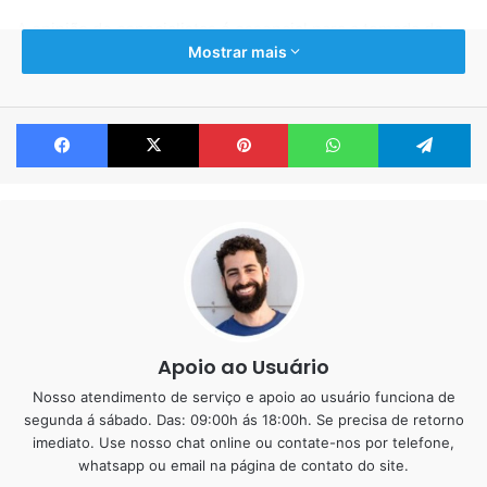
A opinião de especialistas é essencial para a tomada de
Mostrar mais
decisão. E eles são muito otimistas e conscientes dos
benefícios do
Porcelanato Líquido
para projetos de
reformas, decoração e outros aspectos que envolvem a
Facebook
X
Pinterest
WhatsApp
Te
construção civil.
Entre as principais vantagens destacadas no
Porcelanato
Líquido
por especialistas da área da construção e
arquitetura, estão beleza, durabilidade, manutenção e
rapidez na aplicação, fatores que geram economia e
praticidade para os projetos.
Por que os especialistas
Apoio ao Usuário
Nosso atendimento de serviço e apoio ao usuário funciona de
aprovam o Porcelanato
segunda á sábado. Das: 09:00h ás 18:00h. Se precisa de retorno
Líquido?
imediato. Use nosso chat online ou contate-nos por telefone,
whatsapp ou email na página de contato do site.