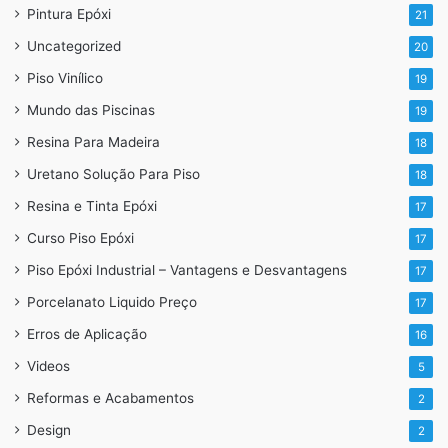
Pintura Epóxi
21
Uncategorized
20
Piso Vinílico
19
Mundo das Piscinas
19
Resina Para Madeira
18
Uretano Solução Para Piso
18
Resina e Tinta Epóxi
17
Curso Piso Epóxi
17
Piso Epóxi Industrial – Vantagens e Desvantagens
17
Porcelanato Liquido Preço
17
Erros de Aplicação
16
Videos
5
Reformas e Acabamentos
2
Design
2