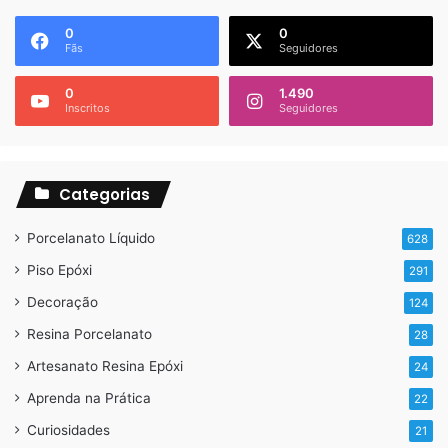
0
0
Fãs
Seguidores
0
1.490
Inscritos
Seguidores
Categorias
Porcelanato Líquido
628
Piso Epóxi
291
Decoração
124
Resina Porcelanato
28
Artesanato Resina Epóxi
24
Aprenda na Prática
22
Curiosidades
21