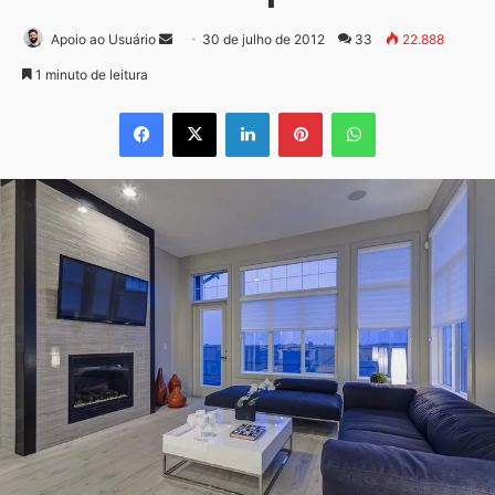
Mande
Apoio ao Usuário
30 de julho de 2012
33
22.888
um
1 minuto de leitura
e-
Facebook
X
Linkedin
Pinterest
WhatsApp
mail