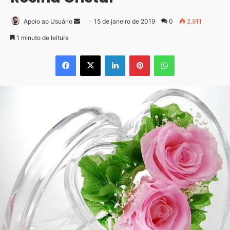
Mande
Apoio ao Usuário
15 de janeiro de 2019
0
2.911
um
1 minuto de leitura
e-
Facebook
X
Linkedin
Pinterest
WhatsApp
mail