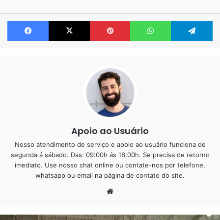
aplicações residenciais e comerciais, tem se destacado
Facebook
X
Pinterest
WhatsApp
Te
como uma alternativa moderna, versátil e altamente
eficiente.
Longe de ser apenas uma “tinta de alto desempenho”, o
piso epóxi é um sistema de revestimento que, quando bem
especificado e aplicado, pode transformar completamente
um banheiro, oferecendo uma superfície monolítica,
contínua e de alta performance. Vamos explorar em
profundidade cada aspecto crucial para quem considera
Apoio ao Usuário
essa opção.
Nosso atendimento de serviço e apoio ao usuário funciona de
segunda á sábado. Das: 09:00h ás 18:00h. Se precisa de retorno
imediato. Use nosso chat online ou contate-nos por telefone,
whatsapp ou email na página de contato do site.
Website