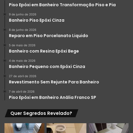
maiores atrativos.
Piso Epóxi em Banheiro Transformação Piso e Pia
9 de junho de 2026
Efeito Neutro e Clean:
O epóxi permite a criação de
Banheiro Piso Epóxi Cinza
uma superfície perfeitamente lisa e uniforme,
8 de junho de 2026
disponível em uma vasta gama de cores neutras
Reparo em Piso Porcelanato Liquido
(branco, cinza, bege, off-white, tons de concreto).
5 de maio de 2026
Esse acabamento liso, conhecido como “alto brilho”
Banheiro com Resina Epóxi Bege
ou “acetinado”, confere um ar extremamente
4 de maio de 2026
moderno, clean e minimalista ao ambiente, ampliando
Banheiro Pequeno com Epóxi Cinza
visualmente o espaço e criando uma tela neutra para
27 de abril de 2026
outros elementos de decoração.
Revestimento Sem Rejunte Para Banheiro
Efeito Marmorizado:
Uma das tendências mais fortes
7 de abril de 2026
atualmente. Através de uma técnica artesanal,
Piso Epóxi em Banheiro Anália Franco SP
pigmentos especiais (cargas metálicas, cores em pó
ou pastas) são aplicados sobre a resina base ainda
Quer Segredos Revelado?
fresca e misturados de forma controlada, criando
veios, texturas e padrões que imitam a beleza e a