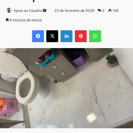
Mande
Apoio ao Usuário
23 de fevereiro de 2026
0
158
um
8 minutos de leitura
e-
Facebook
X
Linkedin
Pinterest
WhatsApp
mail