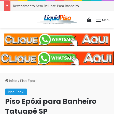
Piso Epóxi em Banheiro Anália Franco SP
Veja seu c
Menu
Início
/
Piso Epóxi
Piso Epóxi
Piso Epóxi para Banheiro
Tatuapé SP