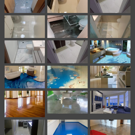
sofisticação do mármore natural (como o Calacatta, o
Nero Marquina ou o Travertino). A grande vantagem
sobre o mármore verdadeiro é que o epóxi
marmorizado é monolítico (sem emendas), não
mancha com a umidade, é mais leve e não requer a
manutenção periódica de polimento e cristalização.
Cada piso marmorizado em epóxi é único, uma peça
exclusiva.
Outros Efeitos:
É possível adicionar flocos
decorativos (chips) para criar um efeito de textura
visual, ou ainda pigmentos metálicos que dão um
aspecto tridimensional e brilhante à superfície.
Infiltração e Impermeabilização: A Barreira
Protetora
Em um ambiente como o banheiro, onde a água é
onipresente, a impermeabilidade do piso é fundamental
para a saúde da estrutura da edificação.