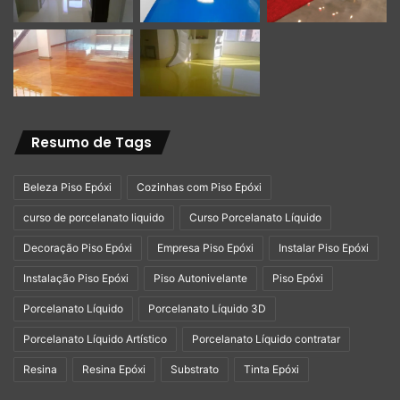
Barreira Total:
O piso epóxi, por ser um filme
contínuo e sem emendas, atua como uma barreira
impermeável de altíssima eficiência. Ele impede
completamente que a água da limpeza ou do banho
penetre no contrapiso e atinja a laje, evitando
Resumo de Tags
problemas gravíssimos como infiltrações para o andar
de baixo, manchas de umidade nas paredes,
Beleza Piso Epóxi
Cozinhas com Piso Epóxi
proliferação de fungos e bolores no subsolo e até
curso de porcelanato liquido
Curso Porcelanato Líquido
mesmo o comprometimento da estrutura de concreto
Decoração Piso Epóxi
Empresa Piso Epóxi
Instalar Piso Epóxi
(corrosão de ferragens).
Complemento à Impermeabilização Estrutural:
É
Instalação Piso Epóxi
Piso Autonivelante
Piso Epóxi
crucial entender que o piso epóxi não substitui a
Porcelanato Líquido
Porcelanato Líquido 3D
impermeabilização estrutural da laje prevista em
Porcelanato Líquido Artístico
Porcelanato Líquido contratar
norma (geralmente feita com mantas asfálticas ou
Resina
Resina Epóxi
Substrato
Tinta Epóxi
argamassas poliméricas sob o contra piso). O epóxi é
uma excelente camada de proteção complementar,