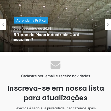
Piso Epóxi
Aprenda na Prática
25 de abril de 2021
2 de dezembro de 2024
Pintura Epóxi Galpão Osasco
5 Tipos de Pisos Industriais Qual
escolher?
Cadastre seu email e receba novidades
Inscreva-se em nossa lista
para atualizações
Piso Epóxi para Banheiro
Levamos á sério sua privacidade, não fazemos spam!