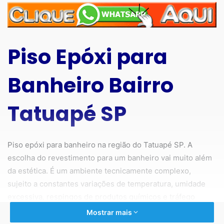
Piso Epóxi para
Banheiro Bairro
Tatuapé SP
Piso epóxi para banheiro na região do Tatuapé SP. A
escolha do revestimento para um banheiro vai muito além
da estética. É um ambiente tecnicamente complexo,
sujeito a constantes variações de temperatura, umidade
excessiva, respingos de produtos químicos e tráfego
intenso de pessoas. Nesse contexto, o piso epóxi, uma
Mostrar mais
solução industrial que migrou com sucesso para