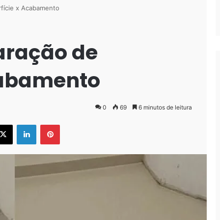
rfície x Acabamento
paração de
cabamento
0
69
6 minutos de leitura
ebook
X
Linkedin
Pinterest