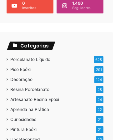
0
1.490
Inscritos
Seguidores
Categorias
Porcelanato Líquido
628
Piso Epóxi
291
Decoração
124
Resina Porcelanato
28
Artesanato Resina Epóxi
24
Aprenda na Prática
22
Curiosidades
21
Pintura Epóxi
21
Uncategorized
20