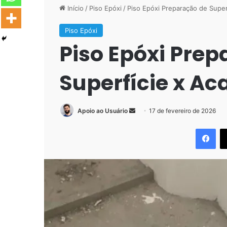
Início
/
Piso Epóxi
/
Piso Epóxi Preparação de Supe
Piso Epóxi
Piso Epóxi Pre
Superfície x A
Mande
Apoio ao Usuário
17 de fevereiro de 2026
um
Fac
e-
mail