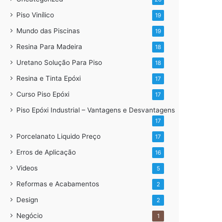
Piso Vinílico
19
Mundo das Piscinas
19
Resina Para Madeira
18
Uretano Solução Para Piso
18
Resina e Tinta Epóxi
17
Curso Piso Epóxi
17
Piso Epóxi Industrial – Vantagens e Desvantagens
17
Porcelanato Liquido Preço
17
Erros de Aplicação
16
Videos
5
Reformas e Acabamentos
2
Design
2
Negócio
1