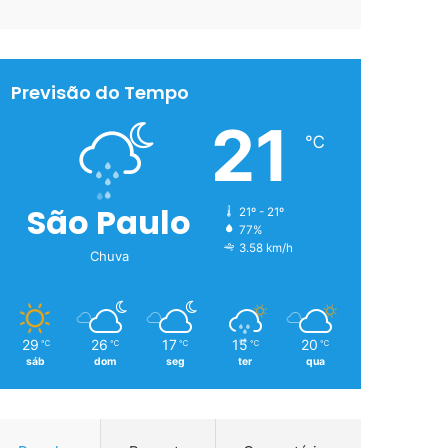
Previsão do Tempo
21
℃
São Paulo
21º - 21º
77%
3.58 km/h
Chuva
29
26
17
15
20
℃
℃
℃
℃
℃
sáb
dom
seg
ter
qua