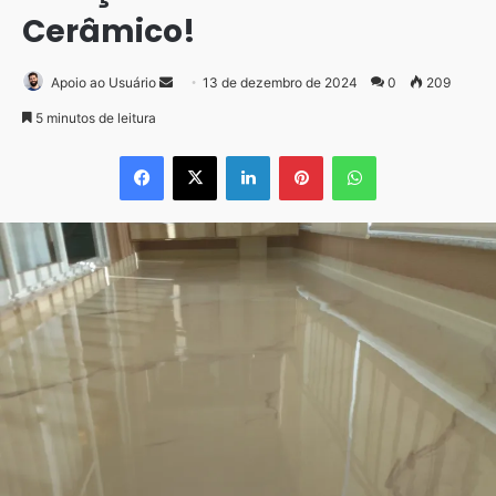
Cerâmico!
Mande
Apoio ao Usuário
13 de dezembro de 2024
0
209
um
5 minutos de leitura
e-
Facebook
X
Linkedin
Pinterest
WhatsApp
mail