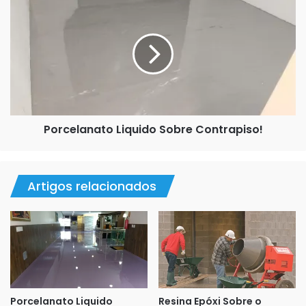
Liquido
Exigência Legal:
É obrigatória em algumas situações
Sobre
para aprovações junto a prefeituras, condomínios ou
Contrapiso!
órgãos públicos.
Segurança Jurídica:
Serve como um registro formal
caso surjam problemas ou responsabilidades futuras
relacionadas à obra ou ao serviço.
Porcelanato Liquido Sobre Contrapiso!
Artigos relacionados
Porcelanato Liquido
Resina Epóxi Sobre o