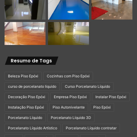
Tempo de Cura
Após 24 horas do término do serviço o piso está
liberado para uso leve, com 72 horas já pode colocar
os móveis e eletros em seus devidos lugares. Com 21
dias o piso esta totalmente curado.
Resumo de Tags
Beleza Piso Epóxi
Cozinhas com Piso Epóxi
curso de porcelanato liquido
Curso Porcelanato Líquido
Decoração Piso Epóxi
Empresa Piso Epóxi
Instalar Piso Epóxi
Instalação Piso Epóxi
Piso Autonivelante
Piso Epóxi
Porcelanato Líquido
Porcelanato Líquido 3D
Vantagens do Porcelanato Líquido Sobre Piso
Porcelanato Líquido Artístico
Porcelanato Líquido contratar
Cerâmico