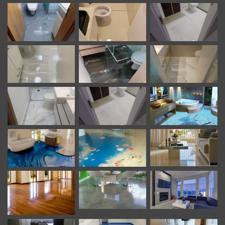
proporções exatas para garantir a consistência e a
qualidade do revestimento.
Aplicação da Primeira Camada (Primer Epóxi)
A primeira camada serve para nivelar a superfície e
cobrir as juntas do piso cerâmico. Ela é espalhada
uniformemente com rodo ou espátula de borracha.
Remoção de Bolhas de Ar
Durante a aplicação, bolhas de ar podem se formar.
Elas devem ser eliminadas com o uso de um rolo fura
bolhas, soprador térmico ou maçarico, garantindo um
acabamento perfeito.
Aplicação da Camada Final
A camada final é responsável pelo acabamento
desejado, seja brilho intenso, fosco ou efeito
decorativo. Para efeitos especiais, como 3D ou
marmorizado, este é o momento de aplicar as
técnicas específicas.