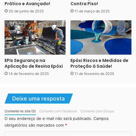
Prático e Avançado!
Contra Piso!
A ausência de uma ART em projetos ou obras que a
30 de junho de 2025
11 de março de 2025
exigem pode levar a multas, embargos ou até problemas
legais, principalmente em edificações coletivas como
condomínios.
A aplicação de porcelanato líquido geralmente não exige
laudo ART porque não envolve alterações estruturais no
EPIs Segurança na
Epóxi Riscos e Medidas de
imóvel, como remoção de paredes ou mudanças que
Aplicação de Resina Epóxi
Proteção á Saúde!
afetem a segurança da construção. Trata-se de um
14 de fevereiro de 2025
11 de fevereiro de 2025
revestimento superficial, considerado uma reforma
simples e sem impacto na estrutura ou sistemas
essenciais do edifício.
Deixe uma resposta
Entendendo o Porcelanato
Comente no site (0)
Comente com facebook
Comente com Disqus
O seu endereço de e-mail não será publicado.
Campos
Líquido
obrigatórios são marcados com
*