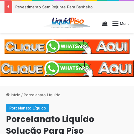
Piso Epóxi em Banheiro Anália Franco SP
Veja seu c
Menu
Início
/
Porcelanato Líquido
Porcelanato Líquido
Porcelanato Liquido
Solução Para Piso