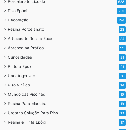
Porcelanato Líquido
628
Piso Epóxi
291
Decoração
124
Resina Porcelanato
28
Artesanato Resina Epóxi
24
Aprenda na Prática
22
Curiosidades
21
Pintura Epóxi
21
Uncategorized
20
Piso Vinílico
19
Mundo das Piscinas
19
Resina Para Madeira
18
Uretano Solução Para Piso
18
Por que Aplicar o Porcelanato
Resina e Tinta Epóxi
17