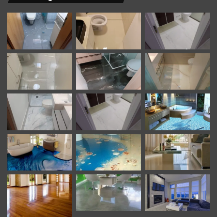
Aqui estão algumas dicas práticas de manutenção:
Piso epoxi cuidados na limpeza e
manutenção
* Limpeza regular: para manter o seu piso de resina
brilhante e limpo, faça uma limpeza regular utilizando um
detergente neutro diluído em água morna. Evite o uso de
produtos químicos agressivos ou abrasivos que possam
danificar a superfície, pois o piso de resina é inovador.
Esqueça todos aqueles produtos que você costumava usar
na Idade Média para desinfetar seus pisos, a resina não
precisa disso.
* Evite arranhões e impactos: embora o piso de resina seja
resistente, evite arrastar objetos pesados ou pontiagudos