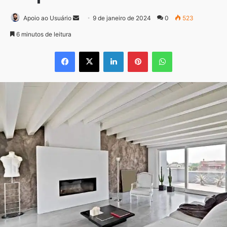
Mande
Apoio ao Usuário
9 de janeiro de 2024
0
523
um
6 minutos de leitura
e-
Facebook
X
Linkedin
Pinterest
WhatsApp
mail