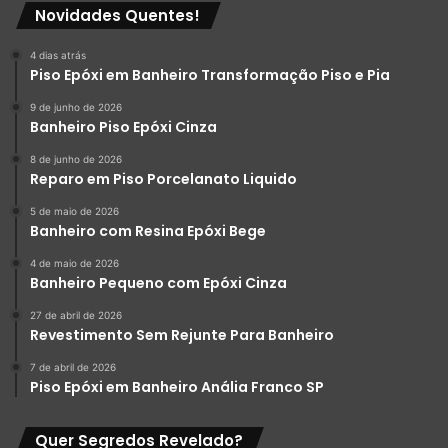
Novidades Quentes!
Agora, se você optou por instalar um piso em resina,
parabéns, você fez uma excelente escolha para melhorar a
4 dias atrás
aparência e a funcionalidade de sua casa e/ou espaço
Piso Epóxi em Banheiro Transformação Piso e Pia
comercial.
9 de junho de 2026
Banheiro Piso Epóxi Cinza
8 de junho de 2026
Reparo em Piso Porcelanato Liquido
5 de maio de 2026
Banheiro com Resina Epóxi Bege
4 de maio de 2026
Banheiro Pequeno com Epóxi Cinza
27 de abril de 2026
Revestimento Sem Rejunte Para Banheiro
7 de abril de 2026
Piso Epóxi em Banheiro Anália Franco SP
Quer Segredos Revelado?