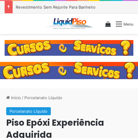
Piso Epóxi em Banheiro Anália Franco SP
Veja seu c
Menu
Início
/
Porcelanato Líquido
Porcelanato Líquido
Piso Epóxi Experiência
Adquirida