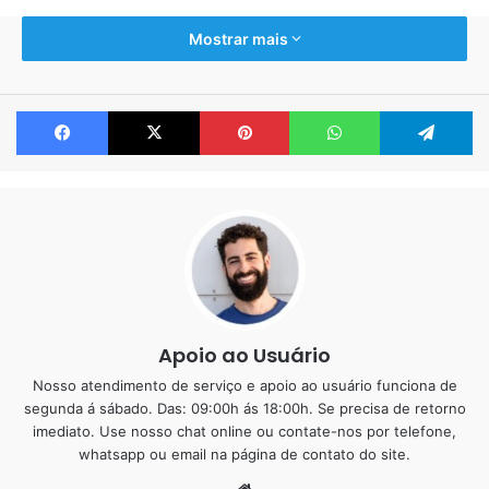
O texto fala sobre uma retrospectiva ao longo dos anos
Mostrar mais
executando esse serviço de piso líquido, porcelanato
líquido, piso epóxi… e diz assim:
Facebook
X
Pinterest
WhatsApp
Te
Estou entusiasmado em compartilhar minha experiência
no mundo da resina. Eu vivo e respiro resina, trabalho e
me divirto com ela. São anos de experiência no ramo,
dedicando-me a aperfeiçoar a arte de criar pisos de resina
de alta qualidade.
Apoio ao Usuário
Nosso atendimento de serviço e apoio ao usuário funciona de
segunda á sábado. Das: 09:00h ás 18:00h. Se precisa de retorno
imediato. Use nosso chat online ou contate-nos por telefone,
whatsapp ou email na página de contato do site.
Website