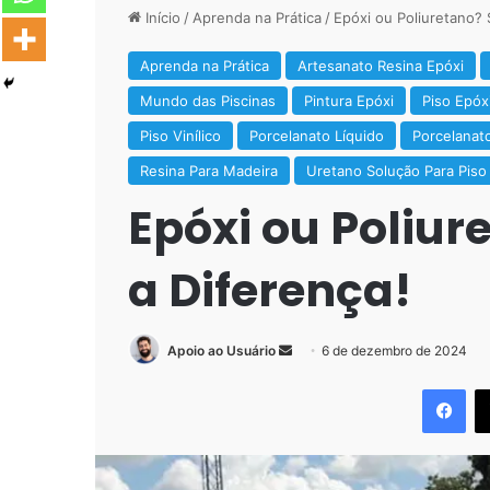
Início
/
Aprenda na Prática
/
Epóxi ou Poliuretano? 
Aprenda na Prática
Artesanato Resina Epóxi
Mundo das Piscinas
Pintura Epóxi
Piso Epóx
Piso Vinílico
Porcelanato Líquido
Porcelanat
Resina Para Madeira
Uretano Solução Para Piso
Epóxi ou Poliur
a Diferença!
Mande
Apoio ao Usuário
6 de dezembro de 2024
um
Fac
e-
mail