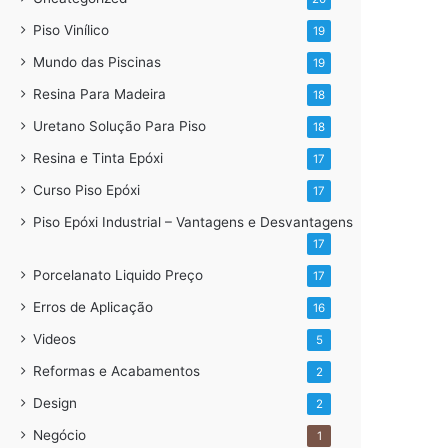
Piso Vinílico
19
Mundo das Piscinas
19
Resina Para Madeira
18
Uretano Solução Para Piso
18
Resina e Tinta Epóxi
17
Curso Piso Epóxi
17
Piso Epóxi Industrial – Vantagens e Desvantagens
17
Porcelanato Liquido Preço
17
Erros de Aplicação
16
Videos
5
Reformas e Acabamentos
2
Design
2
Negócio
1