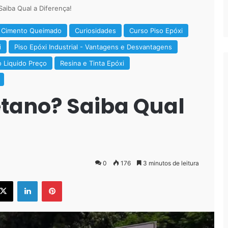
Saiba Qual a Diferença!
Cimento Queimado
Curiosidades
Curso Piso Epóxi
i
Piso Epóxi Industrial - Vantagens e Desvantagens
o Liquido Preço
Resina e Tinta Epóxi
etano? Saiba Qual
0
176
3 minutos de leitura
ebook
X
Linkedin
Pinterest