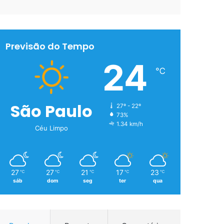
Previsão do Tempo
24
℃
São Paulo
27º - 22º
73%
1.34 km/h
Céu Limpo
27
27
21
17
23
℃
℃
℃
℃
℃
sáb
dom
seg
ter
qua