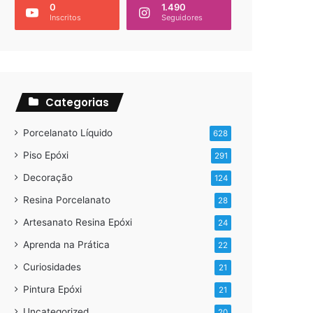
0
1.490
Inscritos
Seguidores
Categorias
Porcelanato Líquido
628
Piso Epóxi
291
Decoração
124
Resina Porcelanato
28
Artesanato Resina Epóxi
24
Aprenda na Prática
22
Curiosidades
21
Pintura Epóxi
21
Uncategorized
20