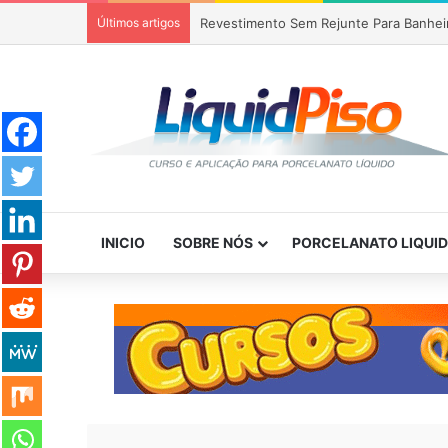
Últimos artigos
Piso Epóxi em Banheiro Anália Franco S
INICIO
SOBRE NÓS
PORCELANATO LIQUI