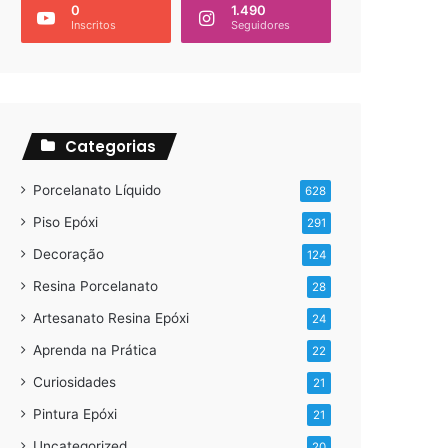
0
1.490
Inscritos
Seguidores
Categorias
Porcelanato Líquido
628
Piso Epóxi
291
Decoração
124
Resina Porcelanato
28
Artesanato Resina Epóxi
24
Aprenda na Prática
22
Curiosidades
21
Pintura Epóxi
21
Uncategorized
20