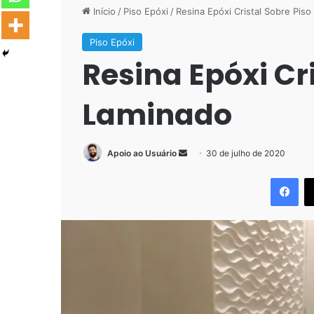
Início
/
Piso Epóxi
/
Resina Epóxi Cristal Sobre Pis
Piso Epóxi
Resina Epóxi Cr
Laminado
Mande
Apoio ao Usuário
30 de julho de 2020
um
Fac
e-
mail