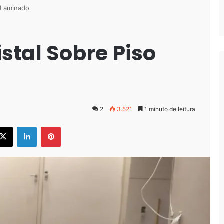
o Laminado
istal Sobre Piso
2
3.521
1 minuto de leitura
ebook
X
Linkedin
Pinterest