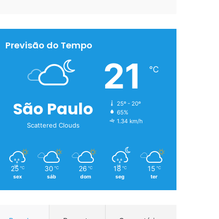
Previsão do Tempo
21
℃
São Paulo
25º - 20º
65%
1.34 km/h
Scattered Clouds
25
30
26
18
15
℃
℃
℃
℃
℃
sex
sáb
dom
seg
ter