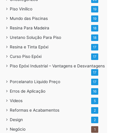
Piso Vinílico
19
Mundo das Piscinas
19
Resina Para Madeira
18
Uretano Solução Para Piso
18
Resina e Tinta Epóxi
17
Curso Piso Epóxi
17
Piso Epóxi Industrial – Vantagens e Desvantagens
17
Porcelanato Liquido Preço
17
Erros de Aplicação
16
Videos
5
Reformas e Acabamentos
2
Design
2
Negócio
1