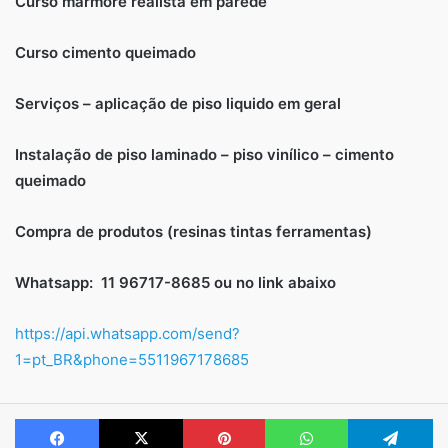
Curso mármore realista em parede
Curso cimento queimado
Serviços – aplicação de piso liquido em geral
Instalação de piso laminado – piso vinílico – cimento
queimado
Compra de produtos (resinas tintas ferramentas)
Whatsapp: 11 96717-8685 ou no link abaixo
https://api.whatsapp.com/send?
1=pt_BR&phone=5511967178685
Facebook
X
Pinterest
WhatsApp
Te