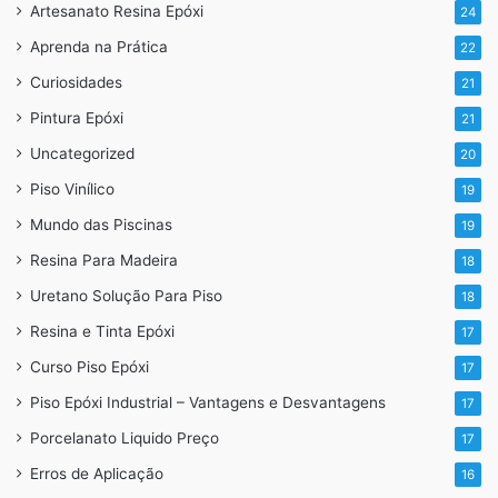
Artesanato Resina Epóxi
24
Aprenda na Prática
22
Curiosidades
21
Pintura Epóxi
21
Uncategorized
20
Piso Vinílico
19
Mundo das Piscinas
19
Resina Para Madeira
18
Uretano Solução Para Piso
18
Resina e Tinta Epóxi
17
Curso Piso Epóxi
17
Piso Epóxi Industrial – Vantagens e Desvantagens
17
Porcelanato Liquido Preço
17
Erros de Aplicação
16