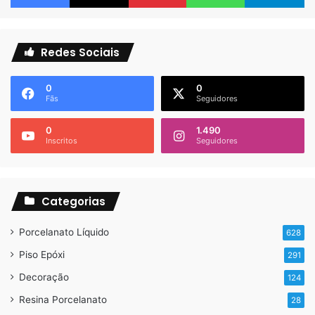
Redes Sociais
0
0
Fãs
Seguidores
0
1.490
Inscritos
Seguidores
Categorias
Porcelanato Líquido
628
Piso Epóxi
291
Decoração
124
Resina Porcelanato
28