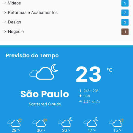
Videos
5
Reformas e Acabamentos
2
Design
2
Negócio
1
Previsão do Tempo
23
℃
São Paulo
24º - 23º
63%
2.24 km/h
Scattered Clouds
29
30
26
17
15
℃
℃
℃
℃
℃