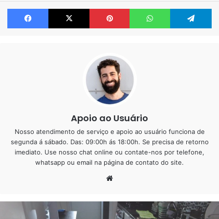
Conheça as características,
Facebook
X
Pinterest
WhatsApp
Te
vantagens e manutenção da
placa de gesso em 3D…
Quando a ideia é acrescentar textura na sua parede às
placas de gesso 3D
é a opção mais utilizada, essas placas
são fixadas nas paredes e por ser bem leve, o processo de
instalação e simples e rápido.
Apoio ao Usuário
Esse tipo de decoração pode ser utilizado mesmo em
Nosso atendimento de serviço e apoio ao usuário funciona de
segunda á sábado. Das: 09:00h ás 18:00h. Se precisa de retorno
paredes de drywall, esse tipo de placa pode ser comprado
imediato. Use nosso chat online ou contate-nos por telefone,
por m² em lojas mesmo de material de construção.
whatsapp ou email na página de contato do site.
Website
Conheça as vantagens das placas de gesso 3D:
* Instalação simples e fácil de fazer;