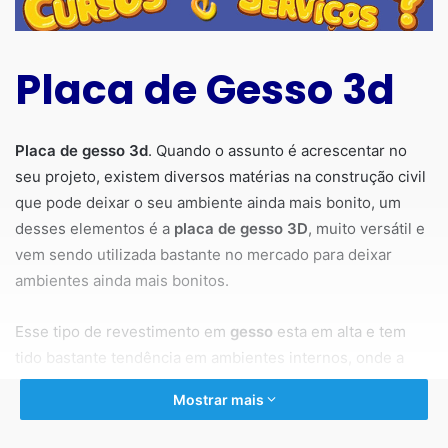
Placa de Gesso 3d
Placa de gesso 3d
. Quando o assunto é acrescentar no
seu projeto, existem diversos matérias na construção civil
que pode deixar o seu ambiente ainda mais bonito, um
desses elementos é a
placa de gesso 3D
, muito versátil e
vem sendo utilizada bastante no mercado para deixar
ambientes ainda mais bonitos.
Esse tipo de revestimento em
gesso
esta em alta e tem
tido bastante tendência em ambientes internos, onde a
ideia é criar um detalhe a mais de sofisticação e beleza na
Mostrar mais
parede e assim dar o seu estilo ao projeto.