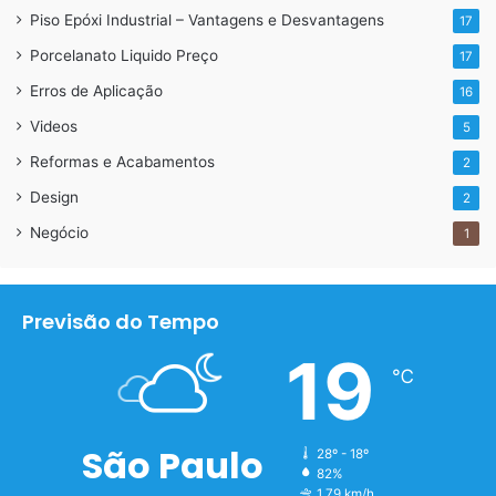
Piso Epóxi Industrial – Vantagens e Desvantagens
17
Gesso 3d mosaico
Porcelanato Liquido Preço
17
* Decoração em origami é um revestimento inspirado na
Erros de Aplicação
16
arte japonesa, que lembra perfeitamente as dobras
Videos
orientais.
5
Reformas e Acabamentos
2
Design
2
Negócio
1
Previsão do Tempo
19
℃
São Paulo
28º - 18º
82%
1.79 km/h