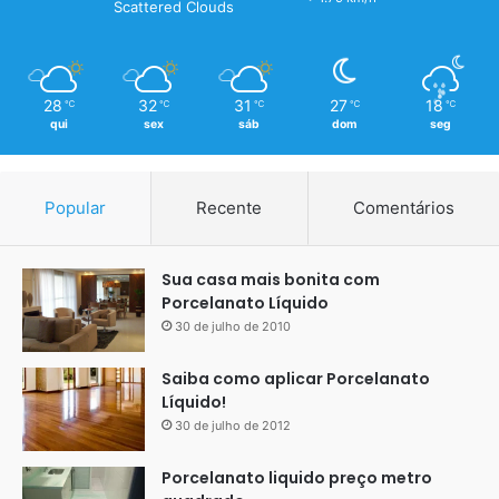
Scattered Clouds
28
32
31
27
18
℃
℃
℃
℃
℃
qui
sex
sáb
dom
seg
Popular
Recente
Comentários
Gesso 3d azul
Sua casa mais bonita com
Porcelanato Líquido
30 de julho de 2010
Saiba como aplicar Porcelanato
Líquido!
30 de julho de 2012
Porcelanato liquido preço metro