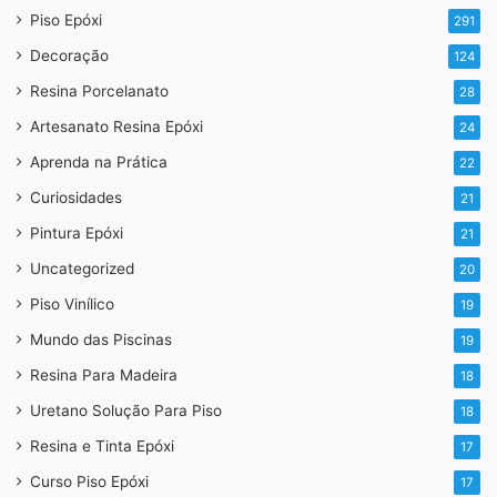
Piso Epóxi
291
* Mosaico em quadrados é um dos estilos tradicionais e
Decoração
124
clássicos, onde a ideia e que pequenos quadradinhos se
Resina Porcelanato
28
encaixe perfeitamente entre si.
Artesanato Resina Epóxi
24
Gesso 3d modelo mosaico
Aprenda na Prática
22
Curiosidades
21
Pintura Epóxi
21
Uncategorized
20
Piso Vinílico
19
Mundo das Piscinas
19
Resina Para Madeira
18
Uretano Solução Para Piso
18
Resina e Tinta Epóxi
17
Curso Piso Epóxi
17