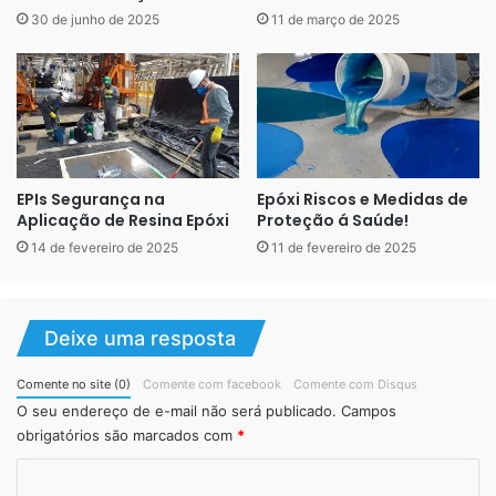
30 de junho de 2025
11 de março de 2025
EPIs Segurança na
Epóxi Riscos e Medidas de
LiquidPiso Gesso -3d
Aplicação de Resina Epóxi
Proteção á Saúde!
14 de fevereiro de 2025
11 de fevereiro de 2025
* O modelo canjiquinha muito inspirado no modelo de
Deixe uma resposta
pedras decorativas é muito utilizado para decorar painéis;
Comente no site (0)
Comente com facebook
Comente com Disqus
Gesso 3d modelo canjiquinha
O seu endereço de e-mail não será publicado.
Campos
obrigatórios são marcados com
*
C