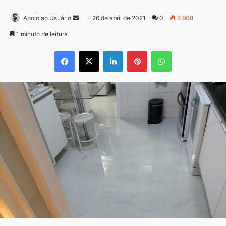
Mande
Apoio ao Usuário
26 de abril de 2021
0
2.908
um
1 minuto de leitura
e-
Facebook
X
Linkedin
Pinterest
WhatsApp
mail