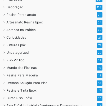
https://porcelanatoliquido.com/por-que-escolher-
Decoração
124
porcelanato-liquido/
Resina Porcelanato
28
Artesanato Resina Epóxi
24
Aprenda na Prática
22
Para informações sobre:
Curiosidades
21
Curso de porcelanato liquido
Pintura Epóxi
21
Serviços
Uncategorized
20
Compra de produtos
Piso Vinílico
19
Mundo das Piscinas
19
Whatsapp: 11 96717-8685 ou no link abaixo
Resina Para Madeira
18
https://api.whatsapp.com/send?
Uretano Solução Para Piso
18
1=pt_BR&phone=5511967178685
Resina e Tinta Epóxi
17
Curso Piso Epóxi
17
Piso Epóxi Industrial – Vantagens e Desvantagens
17