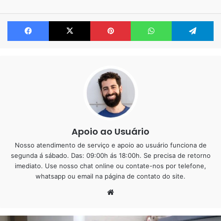
tudo porque esses efeitos são feitos á mão. Praticamente
Facebook
X
Pinterest
WhatsApp
Te
uma obra de arte.
Em resumo podemos contar com 50 tons de cinza e as
manchas ficam conforme a imaginação de cada um. Desse
modo fica tudo bem legal.
Abaixo iremos mostrar alguns serviços que fizemos com
cinza marmorizado.
Apoio ao Usuário
Porcelanato Liquido Cinza
Nosso atendimento de serviço e apoio ao usuário funciona de
Marmorizado – Várias
segunda á sábado. Das: 09:00h ás 18:00h. Se precisa de retorno
imediato. Use nosso chat online ou contate-nos por telefone,
modelos
whatsapp ou email na página de contato do site.
Website
Constantemente fazemos serviços na cor cinza, por
exemplo esse abaixo foi feito no bairro Aricanduva zona