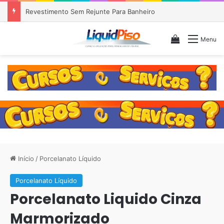
Piso Epóxi em Banheiro Anália Franco SP
Veja seu c
Menu
Início
/
Porcelanato Líquido
Porcelanato Líquido
Porcelanato Liquido Cinza
Marmorizado