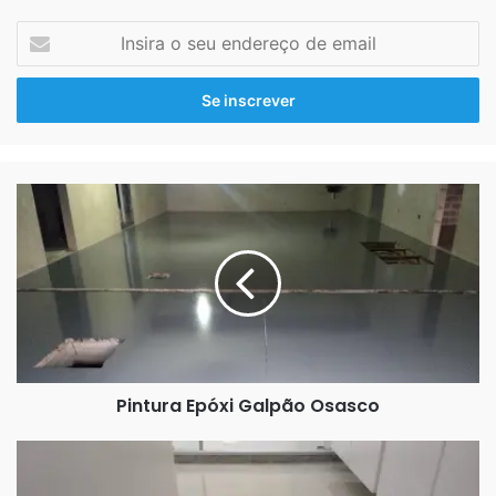
Insira
o
seu
endereço
de
email
Pintura
Epóxi
Galpão
Osasco
Pintura Epóxi Galpão Osasco
Todavia esse serviço foi feito com duas tonalidades de cinza e um
Resina
pouco de preto
Epóxi