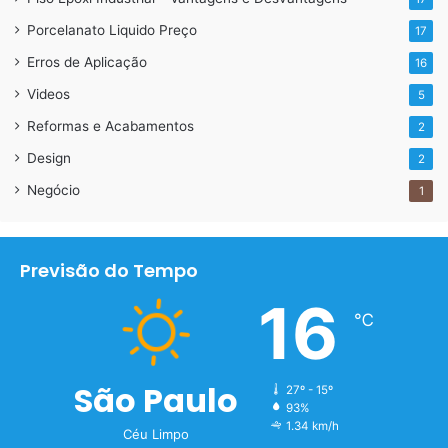
Porcelanato Liquido Preço
17
Erros de Aplicação
16
Videos
5
Reformas e Acabamentos
2
Design
2
Negócio
1
Previsão do Tempo
16
℃
São Paulo
27º - 15º
93%
1.34 km/h
Céu Limpo