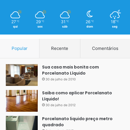
27
29
31
26
18
℃
℃
℃
℃
℃
qui
sex
sáb
dom
seg
Popular
Recente
Comentários
Sua casa mais bonita com
Porcelanato Líquido
30 de julho de 2010
Saiba como aplicar Porcelanato
Líquido!
30 de julho de 2012
Porcelanato liquido preço metro
quadrado