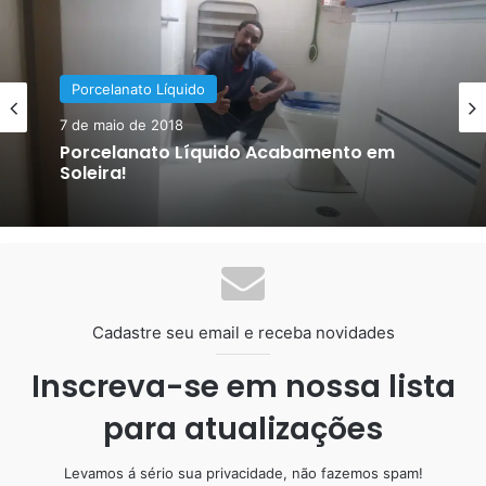
leste SP.
O piso estava na cerâmica, foram 85 M2 a casa toda, em
síntese 2 quartos, sala, cozinha, área de serviço e varanda.
Porcelanato Líquido
Porcelanato Líquido
24 de outubro de 2017
7 de maio de 2018
Aplicação de porcelanato líquido São
Caetano do Sul SP
Porcelanato Líquido Acabamento em
Soleira!
Cadastre seu email e receba novidades
Inscreva-se em nossa lista
para atualizações
Levamos á sério sua privacidade, não fazemos spam!