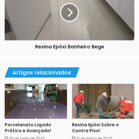
Banheiro
Bege
Esse outro serviço foi feito em São Bernardo do Campo
SP, a cliente queria um cinza marmorizado bem clarinho,
algo mais leve…
Resina Epóxi Banheiro Bege
Nesse caso fizemos um cinza claro com mechas brancas.
Fizemos a cozinha, área de serviço e banheiro. Sendo que
no banheiro ela optou por bege marmorizado clarinho.
Artigos relacionados
Porcelanato Liquido
Resina Epóxi Sobre o
Prático e Avançado!
Contra Piso!
30 de junho de 2025
11 de março de 2025