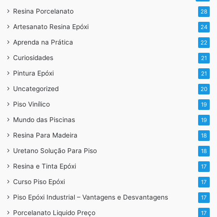
Resina Porcelanato
28
Artesanato Resina Epóxi
24
Em suma para informações:
Aprenda na Prática
22
Curiosidades
21
Curso de porcelanato liquido, Piso 3D e Piso
Pintura Epóxi
21
industrial
Uncategorized
20
Aplicação de porcelanato liquido, Piso 3D e Pintura
epóxi em todo o Brasil
Piso Vinílico
19
Venda de resinas para base e acabamento
Mundo das Piscinas
19
Resina Para Madeira
18
Whatsapp: 11 96717-8685 ou no link abaixo
Uretano Solução Para Piso
18
https://api.whatsapp.com/send?
Resina e Tinta Epóxi
17
1=pt_BR&phone=5511967178685
Curso Piso Epóxi
17
Piso Epóxi Industrial – Vantagens e Desvantagens
17
Veja também:
Porcelanato Liquido Preço
17