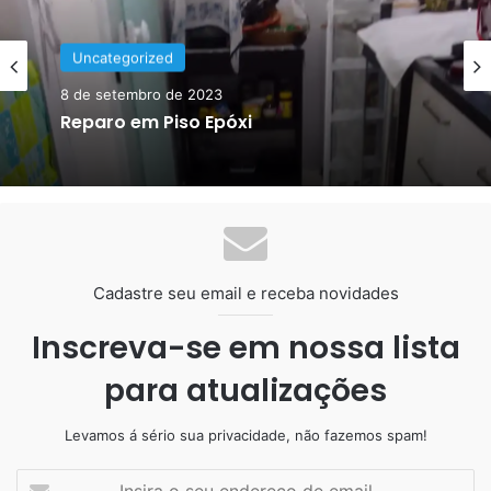
Uncategorized
Uncategorized
3 de março de 2020
8 de setembro de 2023
Porcelanato Liquido 3d Planetário
Reparo em Piso Epóxi
Cadastre seu email e receba novidades
Inscreva-se em nossa lista
para atualizações
Levamos á sério sua privacidade, não fazemos spam!
Insira