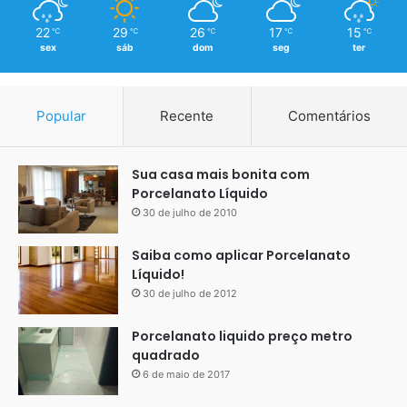
22
29
26
17
15
℃
℃
℃
℃
℃
sex
sáb
dom
seg
ter
Popular
Recente
Comentários
Sua casa mais bonita com
Porcelanato Líquido
30 de julho de 2010
Saiba como aplicar Porcelanato
Líquido!
30 de julho de 2012
Porcelanato liquido preço metro
quadrado
6 de maio de 2017