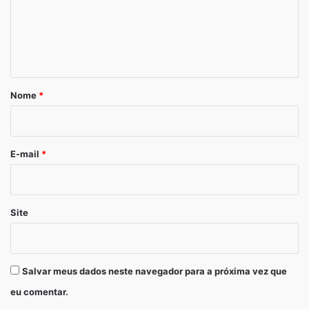
e
n
t
á
r
Nome
*
i
o
*
E-mail
*
Site
Salvar meus dados neste navegador para a próxima vez que
eu comentar.