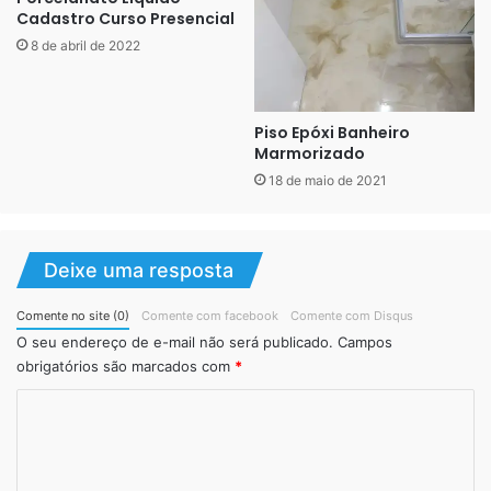
modelos
Cadastro Curso Presencial
8 de abril de 2022
Em resumo com o epóxi podemos abusar das cores
modelos, sendo eles única cor, efeito marmorizado,.
geométrico ou 3D. Podemos fazer desenhos, letras e
Piso Epóxi Banheiro
números.
Marmorizado
18 de maio de 2021
Aplicação rápida e segura, sem quebra quebra, esse
revestimento pode ser feito sobre o piso anterior, dessa
forma sem sujeira, barulho e pó. Para ambientes
Deixe uma resposta
comerciais o tempo de aplicação facilita muito, pois o
Comente no site (0)
Comente com facebook
Comente com Disqus
mesmo é feito em uns três dias e liberado para uso
O seu endereço de e-mail não será publicado.
Campos
praticamente após 24 horas do término do serviço.
obrigatórios são marcados com
*
C
o
m