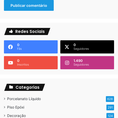
Redes Sociais
0
0
Fãs
Seguidores
0
1.490
Inscritos
Seguidores
Categorias
Porcelanato Líquido
628
Piso Epóxi
291
Decoração
124