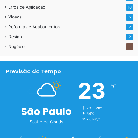
Erros de Aplicação
16
Videos
5
Reformas e Acabamentos
2
Design
2
Negócio
1
Previsão do Tempo
23
℃
São Paulo
23º - 20º
64%
7.6 km/h
Scattered Clouds