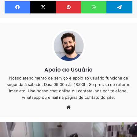
Facebook
X
Pinterest
WhatsApp
Te
Nesse post iremos mostrar alguns temas para crianças.
Esse serviço foi feito por um aluno nosso, o local é uma
cozinha de uma escolinha.
Apoio ao Usuário
Nosso atendimento de serviço e apoio ao usuário funciona de
segunda á sábado. Das: 09:00h ás 18:00h. Se precisa de retorno
imediato. Use nosso chat online ou contate-nos por telefone,
whatsapp ou email na página de contato do site.
Website