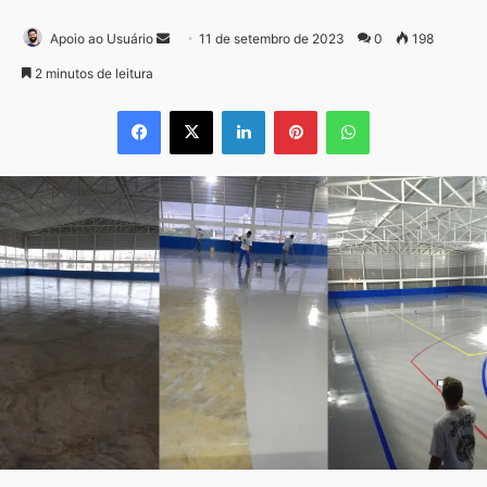
Mande
Apoio ao Usuário
11 de setembro de 2023
0
198
um
2 minutos de leitura
e-
Facebook
X
Linkedin
Pinterest
WhatsApp
mail