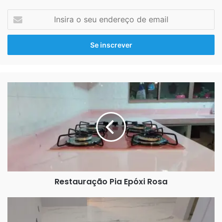
Insira
o
seu
endereço
de
email
Restauração
Pia
Epóxi
Rosa
Restauração Pia Epóxi Rosa
Porcelanato
Liquido