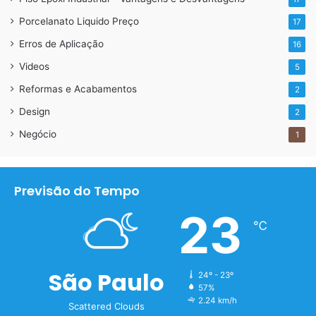
Porcelanato Liquido Preço
17
Erros de Aplicação
16
Preparação quadra poliesportiva
Videos
5
Reformas e Acabamentos
2
Postamos algumas imagens passo a passo
Design
2
Negócio
1
Previsão do Tempo
23
℃
São Paulo
24º - 23º
57%
2.24 km/h
Scattered Clouds