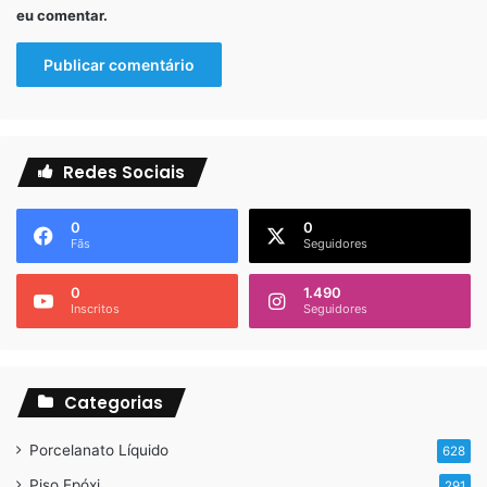
Seu período de aplicação é rápido, pois na sua grande
eu comentar.
maioria o local está em atividade ou a mesma foi suspensa
por um intervalo muito rápido e precisa retornar o quanto
antes.
Redes Sociais
0
0
Fãs
Seguidores
0
1.490
Inscritos
Seguidores
Categorias
Selamento em equipe
Porcelanato Líquido
628
Piso Epóxi
291