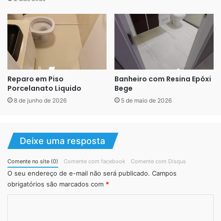
combate o aparecimento e proliferação de bactérias,
fungos e outros parasitas.
Benefícios da pintura epóxi
sobre concreto
Reparo em Piso
Banheiro com Resina Epóxi
Porcelanato Liquido
Bege
Entre os benefícios do revestimento com epóxi ainda
8 de junho de 2026
5 de maio de 2026
podemos citar a estética, variedade de cores, rápida
aplicação e custo beneficio.
Deixe uma resposta
Estética:
oferece um acabamento brilhante, uniforme
e elegante, sendo uma opção moderna e sofisticada
Comente no site (0)
Comente com facebook
Comente com Disqus
para pisos, paredes e outras superfícies.
O seu endereço de e-mail não será publicado.
Campos
Cores diversas:
está disponível em uma ampla gama
obrigatórios são marcados com
*
de cores e acabamentos, permitindo a personalização
C
de ambientes de acordo com as preferências e
o