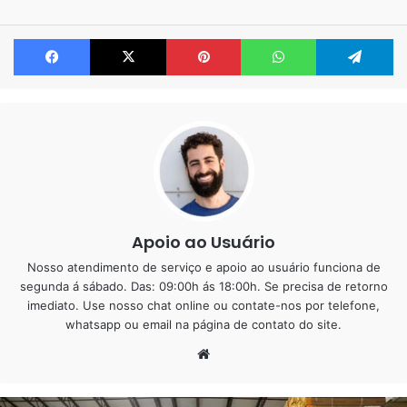
alimentícias, enfim tudo que envolve alimentação.
Facebook
X
Pinterest
WhatsApp
Te
Centro automotivo em geral
Estacionamentos e garagens
Salão de festas, igrejas e centro de convenções
Quadra poliesportiva
Galpão para fins comercial
Certos departamentos de hospital
Clínicas de saúde e estética
Apoio ao Usuário
Nosso atendimento de serviço e apoio ao usuário funciona de
segunda á sábado. Das: 09:00h ás 18:00h. Se precisa de retorno
imediato. Use nosso chat online ou contate-nos por telefone,
whatsapp ou email na página de contato do site.
Website