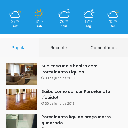
Equipe qualificada
Somos experientes na execução de revestimentos
27
31
26
17
15
℃
℃
℃
℃
℃
monolíticos há 8 anos. Equipe qualificada na execução
sex
sáb
dom
seg
ter
Popular
Recente
Comentários
Sua casa mais bonita com
Porcelanato Líquido
30 de julho de 2010
Saiba como aplicar Porcelanato
Líquido!
30 de julho de 2012
Porcelanato liquido preço metro
quadrado