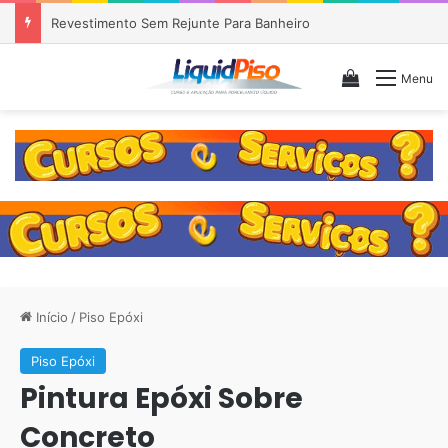
Piso Epóxi em Banheiro Anália Franco SP
Veja seu c
Menu
Início
/
Piso Epóxi
Piso Epóxi
Pintura Epóxi Sobre
Concreto