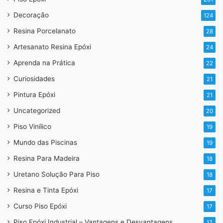
Para informações sobre:
Aplicação de porcelanato liquido – Pintura
Decoração
124
epóxi – Piso monolítico em geral
Resina Porcelanato
28
Curso de porcelanato liquido – Piso 3D –
Artesanato Resina Epóxi
24
Piso industrial
Aprenda na Prática
22
Vendas resinas e tintas
Curiosidades
21
Whatpp – 11 9.6717.8685
Pintura Epóxi
21
Uncategorized
20
Piso Vinílico
19
Mundo das Piscinas
19
Resina Para Madeira
18
Uretano Solução Para Piso
18
Resina e Tinta Epóxi
17
Curso Piso Epóxi
17
Piso Epóxi Industrial – Vantagens e Desvantagens
17