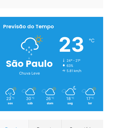
Previsão do Tempo
23
℃
São Paulo
24º - 21º
63%
5.81 km/h
Chuva Leve
23
30
26
18
17
℃
℃
℃
℃
℃
sex
sáb
dom
seg
ter