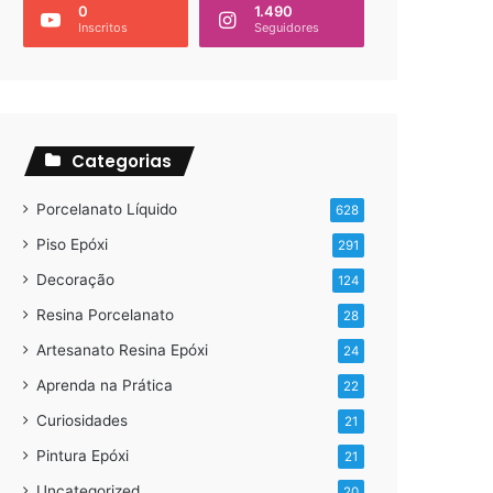
0
1.490
Inscritos
Seguidores
Categorias
Porcelanato Líquido
628
Piso Epóxi
291
Decoração
124
Resina Porcelanato
28
Artesanato Resina Epóxi
24
Aprenda na Prática
22
Curiosidades
21
Pintura Epóxi
21
Uncategorized
20