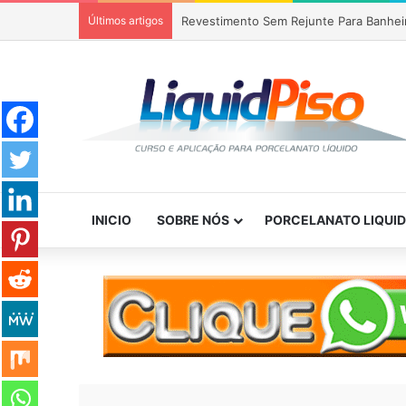
Últimos artigos
Piso Epóxi em Banheiro Anália Franco S
INICIO
SOBRE NÓS
PORCELANATO LIQUI