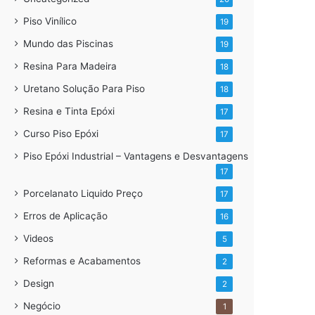
Piso Vinílico
19
Mundo das Piscinas
19
Resina Para Madeira
18
Uretano Solução Para Piso
18
Resina e Tinta Epóxi
17
Curso Piso Epóxi
17
Piso Epóxi Industrial – Vantagens e Desvantagens
17
Porcelanato Liquido Preço
17
Erros de Aplicação
16
Videos
5
Reformas e Acabamentos
2
Design
2
Negócio
1