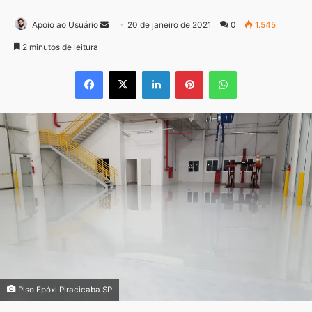
Mande
Apoio ao Usuário
20 de janeiro de 2021
0
1.545
um
2 minutos de leitura
e-
Facebook
X
Linkedin
Pinterest
WhatsApp
mail
Piso Epóxi Piracicaba SP