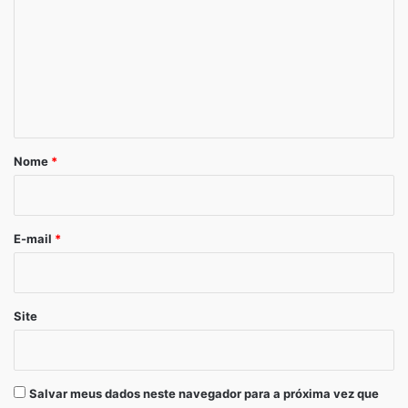
m
e
n
t
á
r
Nome
*
i
o
*
E-mail
*
Site
Salvar meus dados neste navegador para a próxima vez que