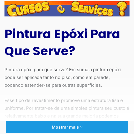
Pintura Epóxi Para
Que Serve?
Pintura epóxi para que serve? Em suma a pintura epóxi
pode ser aplicada tanto no piso, como em parede,
podendo estender-se para outras superfícies.
Esse tipo de revestimento promove uma estrutura lisa e
uniforme. Por tratar-se de uma simples pintura seu custo é
relativamente baixo e na sua grande maioria podemos
dispensar uma mão de obra profissional. Logo você
Mostrar mais
mesmo poderá fazer o serviço, basta pintar, mas