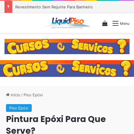
Piso Epóxi em Banheiro Anália Franco SP
Veja seu c
Menu
Início
/
Piso Epóxi
Piso Epóxi
Pintura Epóxi Para Que
Serve?