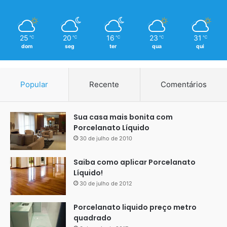
25
20
16
23
31
℃
℃
℃
℃
℃
dom
seg
ter
qua
qui
Popular
Recente
Comentários
Sua casa mais bonita com
Porcelanato Líquido
30 de julho de 2010
Saiba como aplicar Porcelanato
Líquido!
30 de julho de 2012
Porcelanato liquido preço metro
quadrado