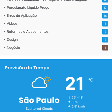
Porcelanato Liquido Preço
17
Erros de Aplicação
16
Videos
5
Reformas e Acabamentos
2
Design
2
Negócio
1
Previsão do Tempo
21
℃
São Paulo
25º - 18º
89%
2.81 km/h
Scattered Clouds