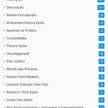
Decoração
124
Resina Porcelanato
28
Artesanato Resina Epóxi
24
Aprenda na Prática
22
Curiosidades
21
Pintura Epóxi
21
Uncategorized
20
Piso Vinílico
19
Mundo das Piscinas
19
Resina Para Madeira
18
Uretano Solução Para Piso
18
Resina e Tinta Epóxi
17
Curso Piso Epóxi
17
Piso Epóxi Industrial – Vantagens e Desvantagens
17