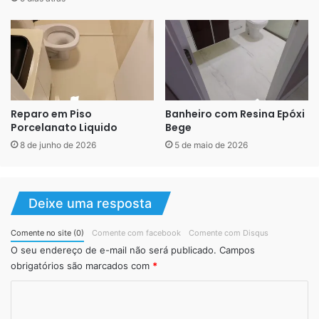
Reparo em Piso
Banheiro com Resina Epóxi
Porcelanato Liquido
Bege
8 de junho de 2026
5 de maio de 2026
Pintura epóxi para condomínios – demarcação de vagas
Deixe uma resposta
Comente no site (0)
Comente com facebook
Comente com Disqus
O seu endereço de e-mail não será publicado.
Campos
obrigatórios são marcados com
*
C
o