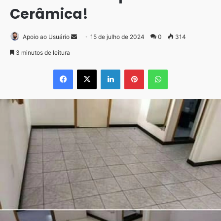
Cerâmica!
Mande
Apoio ao Usuário
15 de julho de 2024
0
314
um
3 minutos de leitura
e-
Facebook
X
Linkedin
Pinterest
WhatsApp
mail