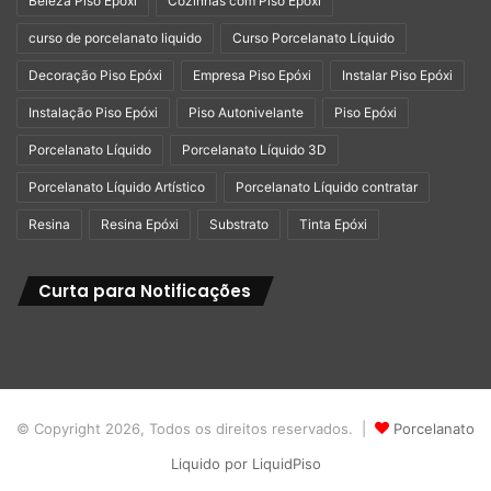
Beleza Piso Epóxi
Cozinhas com Piso Epóxi
Whatsapp: 11 96717-8685 ou no link abaixo
curso de porcelanato liquido
Curso Porcelanato Líquido
Decoração Piso Epóxi
Empresa Piso Epóxi
Instalar Piso Epóxi
https://api.whatsapp.com/send?
1=pt_BR&phone=5511967178685
Instalação Piso Epóxi
Piso Autonivelante
Piso Epóxi
Porcelanato Líquido
Porcelanato Líquido 3D
Porcelanato Líquido Artístico
Porcelanato Líquido contratar
Resina
Resina Epóxi
Substrato
Tinta Epóxi
Curta para Notificações
© Copyright 2026, Todos os direitos reservados. |
Porcelanato
Liquido por LiquidPiso