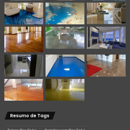
Piso epóxi bege
Para informações sobre:
Curso de porcelanato liquido, piso 3D, pintura epóxi,
piso industrial, pintura com tinta Pu, porcelanato
liquido em parede, escada e piscina.
Curso mármore realista em parede
Curso cimento queimado
Serviços – aplicação de piso liquido em geral
Instalação de piso laminado – piso vinílico – cimento
queimado
Resumo de Tags
Compra de produtos (resinas tintas ferramentas)