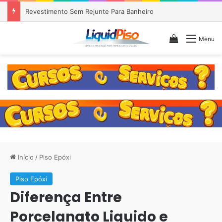
Piso Epóxi em Banheiro Anália Franco SP
Veja seu c
Menu
Início
/
Piso Epóxi
Piso Epóxi
Diferença Entre
Porcelanato Liquido e