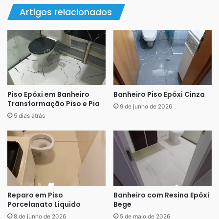
Artigos relacionados
Piso com do Porcelanato
Líquido
O porcelanato líquido, apesar de ter um custo inicial mais
Piso Epóxi em Banheiro
Banheiro Piso Epóxi Cinza
Transformação Piso e Pia
alto que a cerâmica, oferece diversas vantagens:
9 de junho de 2026
5 dias atrás
Instalação Sem Quebra-Quebra
: Pode ser aplicado
sobre outros pisos, como cerâmica, ardósia,
contrapiso, cimento queimado, madeira e pedras em
geral. Isso significa que não há necessidade de
remover o revestimento antigo, evitando sujeira e
entulhos.
Reparo em Piso
Banheiro com Resina Epóxi
Porcelanato Liquido
Bege
Sem Necessidade de ART
: Ideal para apartamentos,
8 de junho de 2026
5 de maio de 2026