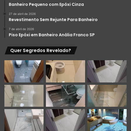
Banheiro Pequeno com Epóxi Cinza
eficientes e esteticamente agradáveis, cabendo ao usuário
final decidir qual se adapta melhor às suas necessidades e
27 de abril de 2026
Revestimento Sem Rejunte Para Banheiro
expectativas.
7 de abril de 2026
Piso Epóxi em Banheiro Anália Franco SP
Quer Segredos Revelado?