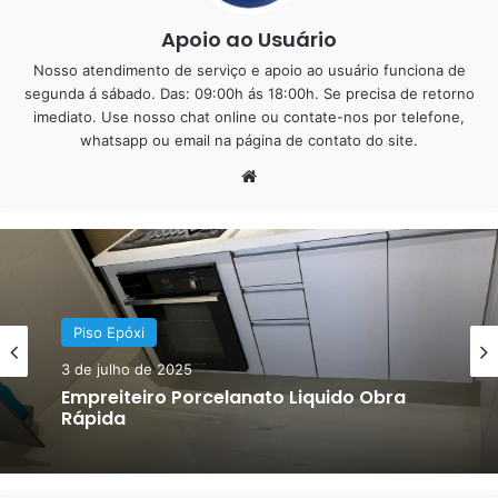
Apoio ao Usuário
Nosso atendimento de serviço e apoio ao usuário funciona de
segunda á sábado. Das: 09:00h ás 18:00h. Se precisa de retorno
imediato. Use nosso chat online ou contate-nos por telefone,
whatsapp ou email na página de contato do site.
Website
Troca de Piso Cerâmico
Quem possui um piso cerâmico e deseja trocá-lo enfrenta
um processo relativamente complexo. É necessário
contratar um pedreiro para remover o piso existente e
Piso Epóxi
instalar o novo. Esse procedimento envolve:
Piso Epóxi
11 de junho de 2018
Piso Industrial!
3 de julho de 2025
Acúmulo de Entulho
: A remoção de cerâmica gera
muitos resíduos.
Contratação de Caçamba
: Para descarte adequado