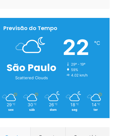
Previsão do Tempo
22
℃
São Paulo
29º - 19º
59%
4.02 km/h
Scattered Clouds
29
30
26
18
14
℃
℃
℃
℃
℃
sex
sáb
dom
seg
ter