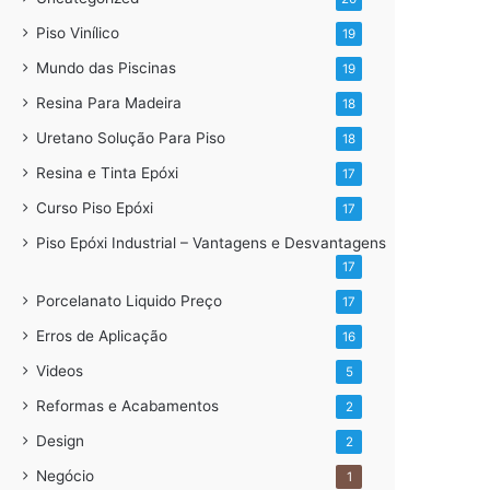
Piso Vinílico
19
Mundo das Piscinas
19
Resina Para Madeira
18
Uretano Solução Para Piso
18
Resina e Tinta Epóxi
17
Curso Piso Epóxi
17
Piso Epóxi Industrial – Vantagens e Desvantagens
17
Porcelanato Liquido Preço
17
Erros de Aplicação
16
Videos
5
Reformas e Acabamentos
2
Design
2
Negócio
1