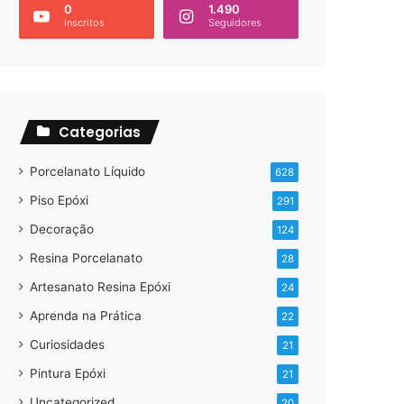
0
1.490
Inscritos
Seguidores
Categorias
Porcelanato Líquido
628
Piso Epóxi
291
Decoração
124
Resina Porcelanato
28
Artesanato Resina Epóxi
24
Aprenda na Prática
22
Curiosidades
21
Pintura Epóxi
21
Uncategorized
20