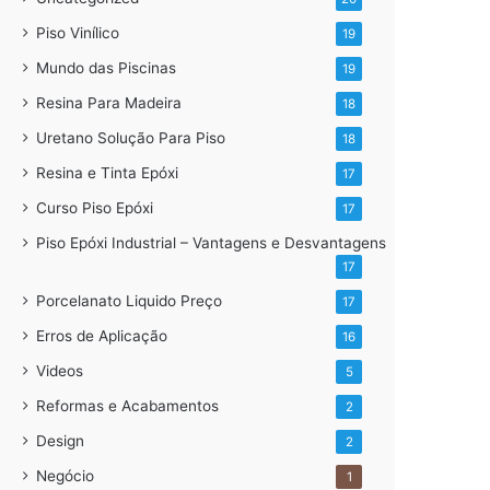
Piso Vinílico
19
Mundo das Piscinas
19
Resina Para Madeira
18
Uretano Solução Para Piso
18
Resina e Tinta Epóxi
17
Curso Piso Epóxi
17
Piso Epóxi Industrial – Vantagens e Desvantagens
17
Porcelanato Liquido Preço
17
Erros de Aplicação
16
Videos
5
Reformas e Acabamentos
2
Design
2
Negócio
1