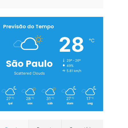
Previsão do Tempo
28
℃
São Paulo
29º - 26º
49%
5.81 km/h
Scattered Clouds
27
28
31
27
17
℃
℃
℃
℃
℃
qui
sex
sáb
dom
seg