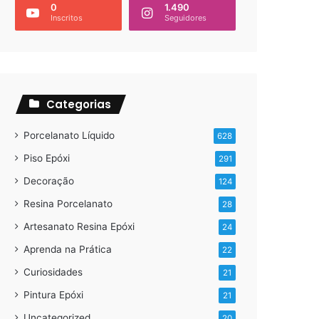
0
1.490
Inscritos
Seguidores
Categorias
Porcelanato Líquido
628
Piso Epóxi
291
Decoração
124
Resina Porcelanato
28
Artesanato Resina Epóxi
24
Aprenda na Prática
22
Curiosidades
21
Pintura Epóxi
21
Uncategorized
20