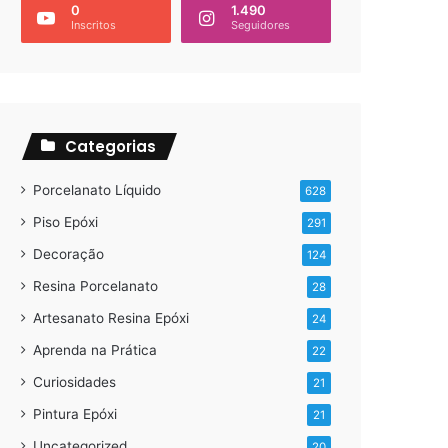
0
1.490
Inscritos
Seguidores
Categorias
Porcelanato Líquido
628
Piso Epóxi
291
Decoração
124
Resina Porcelanato
28
Artesanato Resina Epóxi
24
Aprenda na Prática
22
Curiosidades
21
Pintura Epóxi
21
Uncategorized
20