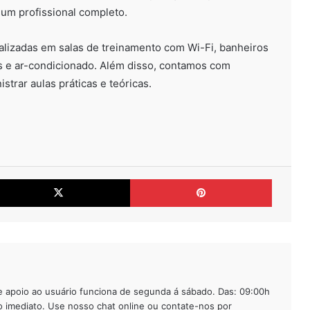
um profissional completo.
Pintura Epóxi Piso Antiderrapante
alizadas em salas de treinamento com Wi-Fi, banheiros
s e ar-condicionado. Além disso, contamos com
Piso Epóxi Para Posto de
Combustível
strar aulas práticas e teóricas.
Porcelanato Liquido Sobre Contra
Piso
cebook
X
Pinteres
Piso Epóxi 3D Alta Durabilidade
Piso Epóxi Garagem Guarulhos SP
Porcelanato Liquido e Sua Dez
 apoio ao usuário funciona de segunda á sábado. Das: 09:00h
Vantagens!
o imediato. Use nosso chat online ou contate-nos por