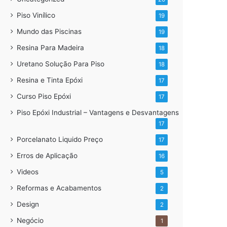
Piso Vinílico
19
Mundo das Piscinas
19
Resina Para Madeira
18
Uretano Solução Para Piso
18
Resina e Tinta Epóxi
17
Curso Piso Epóxi
17
Piso Epóxi Industrial – Vantagens e Desvantagens
17
Porcelanato Liquido Preço
17
Erros de Aplicação
16
Videos
5
Reformas e Acabamentos
2
Design
2
Negócio
1