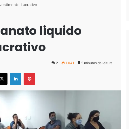
nvestimento Lucrativo
anato liquido
ucrativo
2
1.041
2 minutos de leitura
ebook
X
Linkedin
Pinterest