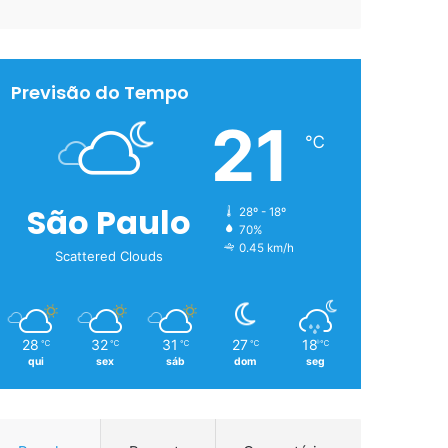
Previsão do Tempo
21
℃
São Paulo
28º - 18º
70%
0.45 km/h
Scattered Clouds
28
32
31
27
18
℃
℃
℃
℃
℃
qui
sex
sáb
dom
seg