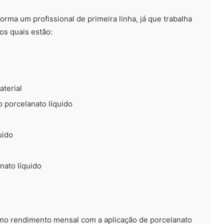
orma um profissional de primeira linha, já que trabalha
os quais estão:
aterial
 porcelanato líquido
Porcelanato Liquido Acabamento
em Soleira com Resina Epóxi
uido
ato líquido
Piso Epóxi Moóca SP
Tinta Epóxi para Industrias!
imo rendimento mensal com a aplicação de porcelanato