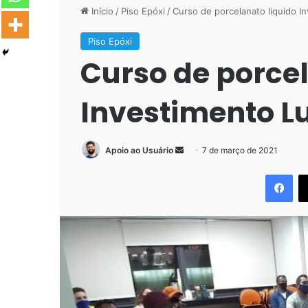
Início
/
Piso Epóxi
/
Curso de porcelanato liquido I
Piso Epóxi
Curso de porcel
Investimento L
Mande
Apoio ao Usuário
7 de março de 2021
um
Fac
e-
mail