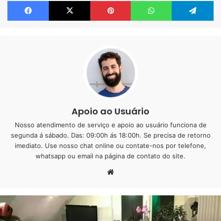
Facebook
X
Pinterest
WhatsApp
Te
Porém ela ainda tem deveres que não abrem mão, como
cuidar e administrar a casa, filhos e companheiro.
Nesse mundo moderno, aonde tudo gira em torno da
tecnologia, em casa não é diferente, por isso quando
pensamos em reforma procuramos praticidade.
O
piso vinílico
é uma boa opção para quem deseja ter um
Apoio ao Usuário
bom custo e benefício.
Nosso atendimento de serviço e apoio ao usuário funciona de
segunda á sábado. Das: 09:00h ás 18:00h. Se precisa de retorno
O
piso vinílico
é uma tendência na construção civil, a
imediato. Use nosso chat online ou contate-nos por telefone,
pouco tempo atrás ele era muito empregado em ambientes
whatsapp ou email na página de contato do site.
comerciais, mas de um tempo para cá, muitos fabricantes
Website
tem investido em ambientes residencias e deu muito
certo.