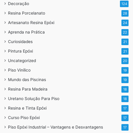
Decoração
124
Resina Porcelanato
28
Artesanato Resina Epóxi
24
Aprenda na Prática
22
Curiosidades
21
Pintura Epóxi
21
Uncategorized
20
Piso Vinílico
19
Mundo das Piscinas
19
Resina Para Madeira
18
Uretano Solução Para Piso
18
Resina e Tinta Epóxi
17
Curso Piso Epóxi
17
Piso Epóxi Industrial – Vantagens e Desvantagens
17