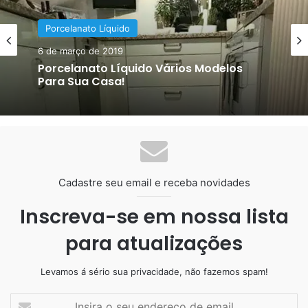
Arquitetos e Designers de
Decoração
Porcelanato Líquido
19 de dezembro de 2017
Interiores indicam o piso
6 de março de 2019
Porcelanato líquido diferentes cores
vinílico
para seu piso!
Porcelanato Líquido Vários Modelos
Muitos arquitetos e designers de interiores indicam em
Para Sua Casa!
seu projeto o
piso vinílico
por ser um piso reciclável.
Cadastre seu email e receba novidades
Piso reciclável
Inscreva-se em nossa lista
para atualizações
O
piso vinílico
é fabricado com materiais recicláveis, como
o PVC, além de ser ecologicamente correto, ele é
Levamos á sério sua privacidade, não fazemos spam!
antialérgico e atóxico.
Insira