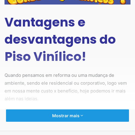
Vantagens e
desvantagens do
Piso Vinílico!
Quando pensamos em reforma ou uma mudança de
ambiente, sendo ele residencial ou corporativo, logo vem
em nossa mente custo x benefício, hoje podemos ir mais
além nas ideias.
Vamos usar como exemplo a vida cotidiana da mulher atual
Mostrar mais
no Brasil e no mundo. Hoje a mulher saiu a campo, trabalha
fora e domina diversas profissões.