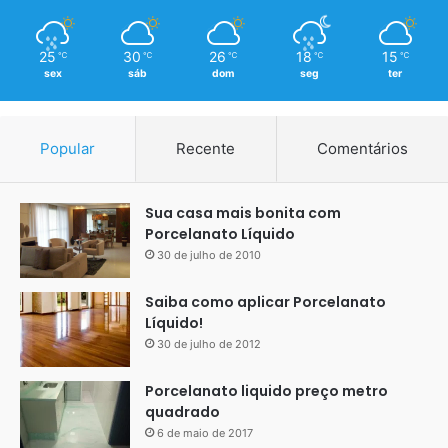
25
30
26
18
15
℃
℃
℃
℃
℃
sex
sáb
dom
seg
ter
Popular
Recente
Comentários
Sua casa mais bonita com
Porcelanato Líquido
30 de julho de 2010
Saiba como aplicar Porcelanato
Líquido!
30 de julho de 2012
Porcelanato liquido preço metro
quadrado
6 de maio de 2017