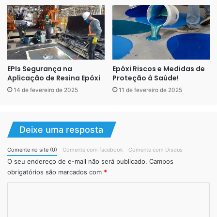
Piso vinílico propriedades
térmicas e acústicas
EPIs Segurança na
Epóxi Riscos e Medidas de
Aplicação de Resina Epóxi
Proteção á Saúde!
14 de fevereiro de 2025
11 de fevereiro de 2025
No Brasil os prédios não são devidamente construídos
Deixe uma resposta
com projetos acústicos para evitar ruídos e barulhos
causados por diversas situações.
Comente no site (0)
Comente com facebook
Comente com Disqus
O seu endereço de e-mail não será publicado.
Campos
O
piso vinílico
diminui os ruídos, quando pisamos com
obrigatórios são marcados com
*
sapato de salto ou quando cai algum objeto no chão.
C
Também é um piso que oferece uma sensação agradável
o
quando pisamos sobre ele, diferente daqueles pisos