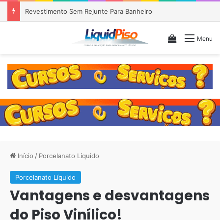
Piso Epóxi em Banheiro Anália Franco SP
Veja seu c
Menu
Início
/
Porcelanato Líquido
Porcelanato Líquido
Vantagens e desvantagens
do Piso Vinílico!