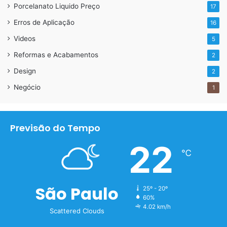
Porcelanato Liquido Preço
17
Erros de Aplicação
16
Videos
5
Reformas e Acabamentos
2
Design
2
Negócio
1
Previsão do Tempo
22
℃
São Paulo
25º - 20º
60%
4.02 km/h
Scattered Clouds