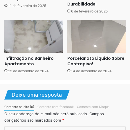
Durabilidade!
Não é recomendado para áreas externas
11 de fevereiro de 2025
6 de fevereiro de 2025
Risca com mais facilidade, já que não é resistente a
um impacto mais forte
Pode marcar com saltos e objetos pontiagudos
Não deve ser utilizado em áreas úmidas
Desbota com mais facilidade com forte exposição ao
sol
Infiltração no Banheiro
Porcelanato Liquido Sobre
Apartamento
Contrapiso!
Importante
– Seu custo benefício é bem interessante, se
25 de dezembro de 2024
14 de dezembro de 2024
compararmos aos outros revestimentos. Uma outra
vantagem do vinílico é que ao contrario do piso laminado,
ele não faz aquele barulho oco.
Deixe uma resposta
Comente no site (0)
Comente com facebook
Comente com Disqus
O seu endereço de e-mail não será publicado.
Campos
obrigatórios são marcados com
*