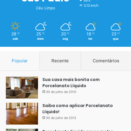
88%
3.13 km/h
Céu Limpo
28
25
20
18
23
℃
℃
℃
℃
℃
sáb
dom
seg
ter
qua
Popular
Recente
Comentários
Sua casa mais bonita com
Porcelanato Líquido
30 de julho de 2010
Saiba como aplicar Porcelanato
Líquido!
30 de julho de 2012