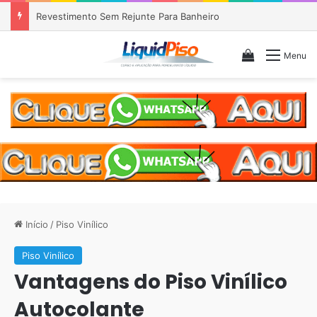
Piso Epóxi em Banheiro Anália Franco SP
Veja seu c
Menu
Início
/
Piso Vinílico
Piso Vinílico
Vantagens do Piso Vinílico
Autocolante