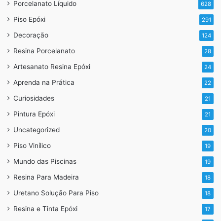
Porcelanato Líquido
628
Piso Epóxi
291
Decoração
124
Resina Porcelanato
28
Artesanato Resina Epóxi
24
Aprenda na Prática
22
Curiosidades
21
Pintura Epóxi
21
Uncategorized
20
Piso Vinílico
19
Mundo das Piscinas
19
Resina Para Madeira
18
Uretano Solução Para Piso
18
Resina e Tinta Epóxi
17