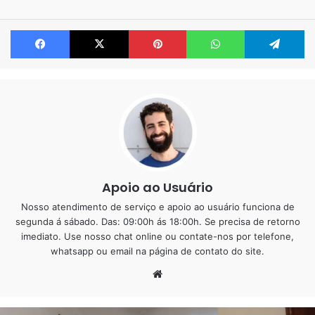
entulho e barulho, estão ficando ultrapassados. Hoje as
Facebook
X
Pinterest
WhatsApp
Te
pessoas estão em busca de algo mais prático, rápido e
sofisticado. Nesse caso o piso vinílico autocolante pode
ser uma boa alternativa. Nesse artigo iremos falar sobre as
suas vantagens.
Piso Vinílico
Os modelos autocolantes são indicados para áreas
internas e secas, bem como salas, quartos e até mesmo
Apoio ao Usuário
cozinhas e lavabos, desde que esses ambientes sejam
Nosso atendimento de serviço e apoio ao usuário funciona de
limpos apenas com pano úmido.
segunda á sábado. Das: 09:00h ás 18:00h. Se precisa de retorno
imediato. Use nosso chat online ou contate-nos por telefone,
Locais como banheiros, áreas de serviço e terraços não
whatsapp ou email na página de contato do site.
são indicados, pois o uso excessivo de água pode vir a
Website
descolar as placas.