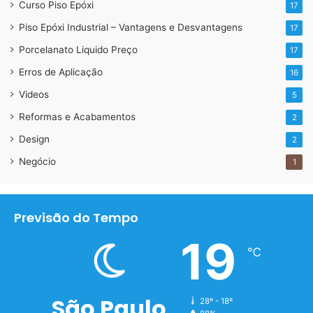
Curso Piso Epóxi
17
Piso Epóxi Industrial – Vantagens e Desvantagens
17
Porcelanato Liquido Preço
17
Erros de Aplicação
16
Videos
5
Reformas e Acabamentos
2
Design
2
Negócio
1
Previsão do Tempo
19
℃
São Paulo
28º - 18º