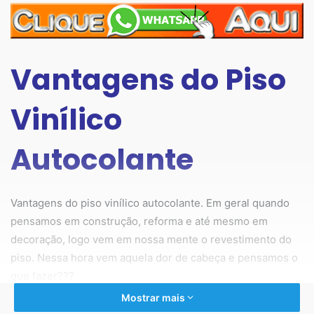
Vantagens do Piso
Vinílico
Autocolante
Vantagens do piso vinílico autocolante. Em geral quando
pensamos em construção, reforma e até mesmo em
decoração, logo vem em nossa mente o revestimento do
piso. Nessa hora vem aquela dor de cabeça e pensamos o
que fazer???
Mostrar mais
Sinceramente aquele quebra quebra, poeira, sujeira, pó,