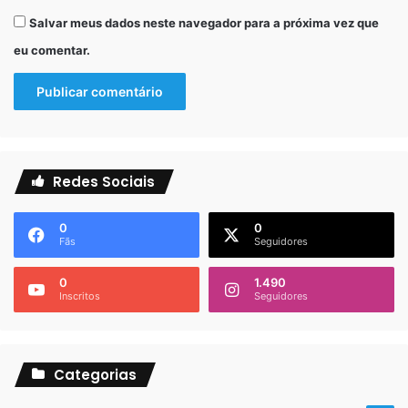
Salvar meus dados neste navegador para a próxima vez que
https://api.whatsapp.com/send?
eu comentar.
1=pt_BR&phone=5511967178685
Redes Sociais
0
0
Fãs
Seguidores
0
1.490
Inscritos
Seguidores
Categorias