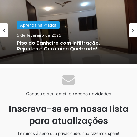
O piso vinílico deve ser instalado sobre um contra piso
nivelado e bem seco. O mesmo pode ser instalado sobre
pisos antigos, o que facilita muito nas reformas reduzindo
Aprenda na Prática
assim os quebra-quebra. Porém até os pisos antigos
precisam estar bem regularizados e nivelados.
Aprenda na Prática
7 de fevereiro de 2025
5 de fevereiro de 2025
Porcelanato Liquido Benefícios
Resistência e Durabilidade!
Piso do Banheiro com Infiltração,
Rejuntes e Cerâmica Quebrada!
Cadastre seu email e receba novidades
Inscreva-se em nossa lista
para atualizações
Levamos á sério sua privacidade, não fazemos spam!