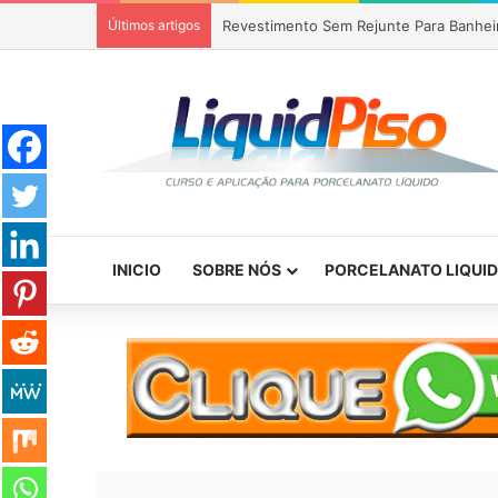
Últimos artigos
Piso Epóxi em Banheiro Anália Franco S
INICIO
SOBRE NÓS
PORCELANATO LIQUI