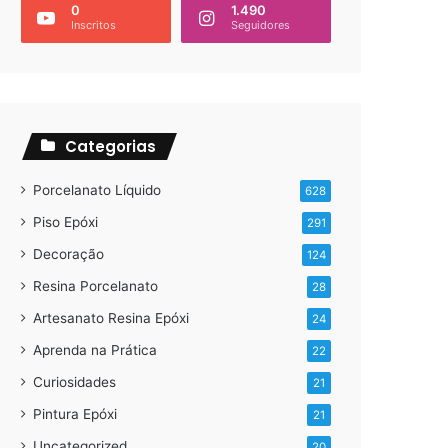
0
1.490
Inscritos
Seguidores
Categorias
Porcelanato Líquido
628
Piso Epóxi
291
Decoração
124
Resina Porcelanato
28
Artesanato Resina Epóxi
24
Aprenda na Prática
22
Curiosidades
21
Pintura Epóxi
21
Uncategorized
20