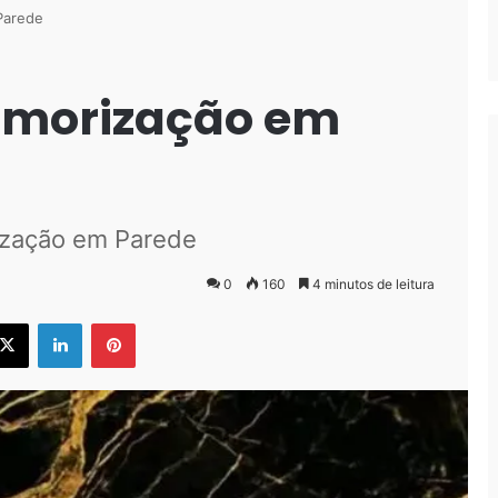
Parede
rmorização em
ização em Parede
0
160
4 minutos de leitura
ebook
X
Linkedin
Pinterest