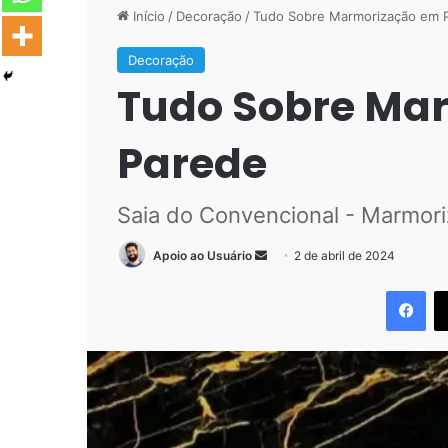
Início
/
Decoração
/
Tudo Sobre Marmorização em 
Decoração
Tudo Sobre Ma
Parede
Saia do Convencional - Marmor
Mande
Apoio ao Usuário
2 de abril de 2024
um
Fac
e-
mail