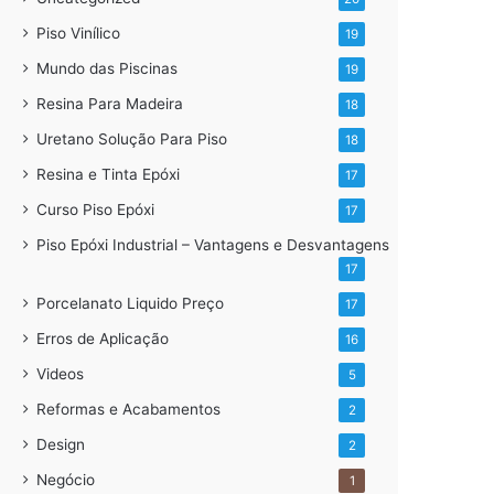
Piso Vinílico
19
Mundo das Piscinas
19
Resina Para Madeira
18
Uretano Solução Para Piso
18
Resina e Tinta Epóxi
17
Curso Piso Epóxi
17
Piso Epóxi Industrial – Vantagens e Desvantagens
17
Porcelanato Liquido Preço
17
Erros de Aplicação
16
Videos
5
Reformas e Acabamentos
2
Design
2
Negócio
1