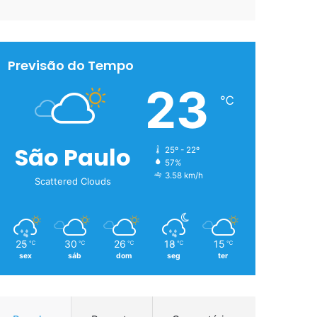
Previsão do Tempo
23
℃
São Paulo
25º - 22º
57%
3.58 km/h
Scattered Clouds
25
30
26
18
15
℃
℃
℃
℃
℃
sex
sáb
dom
seg
ter