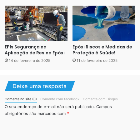
EPIs Segurança na
Epóxi Riscos e Medidas de
Aplicação de Resina Epóxi
Proteção á Saúde!
14 de fevereiro de 2025
11 de fevereiro de 2025
Deixe uma resposta
Liquid Piso piso epóxi
Comente no site (0)
Comente com facebook
Comente com Disqus
O seu endereço de e-mail não será publicado.
Campos
obrigatórios são marcados com
*
C
Piso com Porcelanato Liquido
o