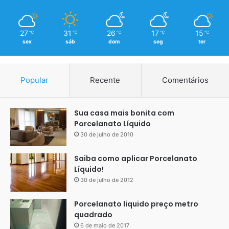
27
31
26
17
15
℃
℃
℃
℃
℃
sex
sáb
dom
seg
ter
Popular
Recente
Comentários
Sua casa mais bonita com
Porcelanato Líquido
30 de julho de 2010
Saiba como aplicar Porcelanato
Líquido!
30 de julho de 2012
Porcelanato liquido preço metro
quadrado
6 de maio de 2017