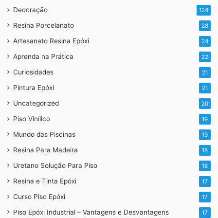
Decoração
124
Resina Porcelanato
28
Artesanato Resina Epóxi
24
Aprenda na Prática
22
Curiosidades
21
Pintura Epóxi
21
Uncategorized
20
Piso Vinílico
19
Mundo das Piscinas
19
Resina Para Madeira
18
Uretano Solução Para Piso
18
Resina e Tinta Epóxi
17
Curso Piso Epóxi
17
Piso Epóxi Industrial – Vantagens e Desvantagens
17