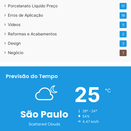
Porcelanato Liquido Preço
17
Erros de Aplicação
16
Efeito Mármore
Videos
5
Reformas e Acabamentos
2
Design
2
Negócio
1
Previsão do Tempo
25
℃
São Paulo
26º - 24º
LiquidPiso
54%
4.47 km/h
Scattered Clouds