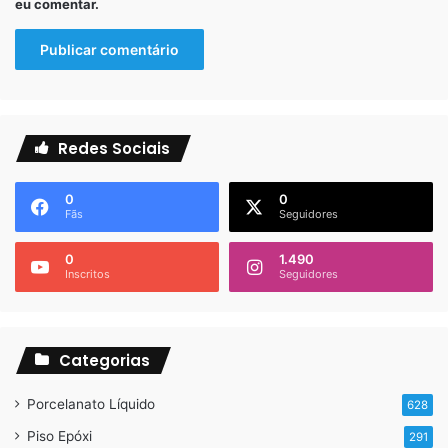
eu comentar.
Redes Sociais
0
0
Fãs
Seguidores
0
1.490
Inscritos
Seguidores
Liquid Piso Porcelanato Líquido
Categorias
Porcelanato Líquido
628
Piso Epóxi
291