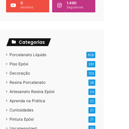
0
1.490
Inscritos
Seguidores
Categorias
Porcelanato Líquido
628
Piso Epóxi
291
Decoração
124
Resina Porcelanato
28
Artesanato Resina Epóxi
24
Aprenda na Prática
22
Curiosidades
21
Pintura Epóxi
21
Uncategorized
20