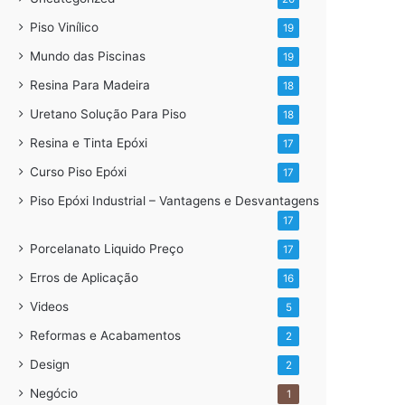
Piso Vinílico
19
Mundo das Piscinas
19
Resina Para Madeira
18
Uretano Solução Para Piso
18
Resina e Tinta Epóxi
17
Curso Piso Epóxi
17
Piso Epóxi Industrial – Vantagens e Desvantagens
17
Porcelanato Liquido Preço
17
Erros de Aplicação
16
Videos
5
Reformas e Acabamentos
2
Design
2
Negócio
1