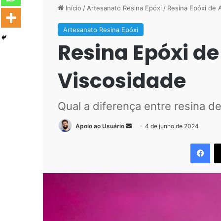
Início
/
Artesanato Resina Epóxi
/
Resina Epóxi de A
Artesanato Resina Epóxi
Resina Epóxi de
Viscosidade
Qual a diferença entre resina de
Mande
Apoio ao Usuário
4 de junho de 2024
um
Fac
e-
mail