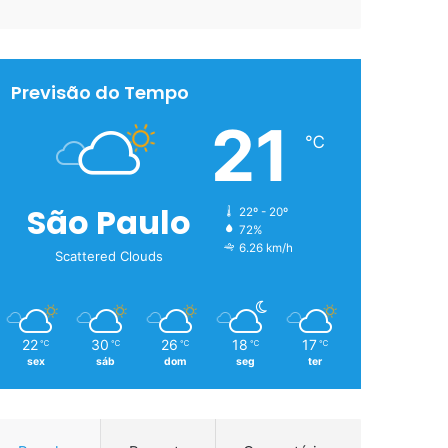
Previsão do Tempo
21
℃
São Paulo
22º - 20º
72%
6.26 km/h
Scattered Clouds
22
30
26
18
17
℃
℃
℃
℃
℃
sex
sáb
dom
seg
ter