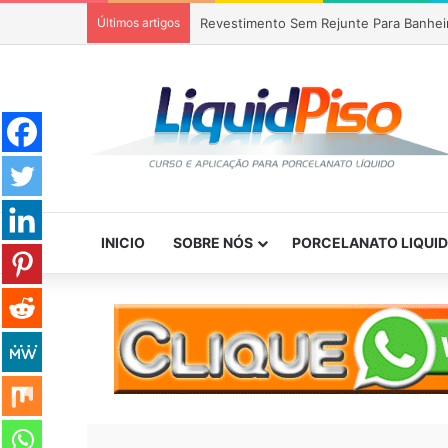
Últimos artigos
Piso Epóxi em Banheiro Anália Franco S
INICIO
SOBRE NÓS
PORCELANATO LIQUI