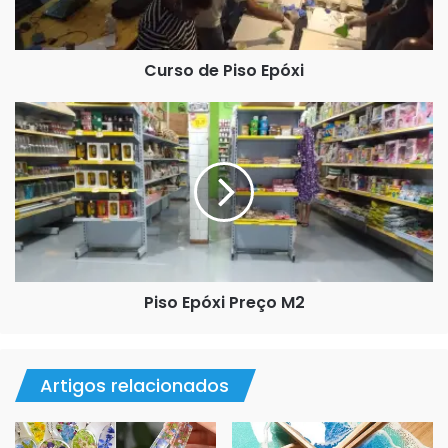
Aqui temos um piso laminado com resina liquida
transparente por cima.
Curso de Piso Epóxi
Piso
Epóxi
Preço
M2
Piso Epóxi Preço M2
Artigos relacionados
Resina epóxi sobre piso laminado