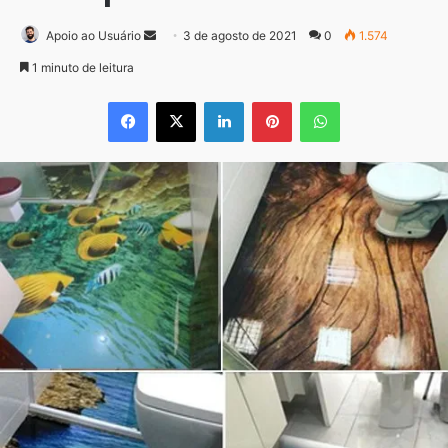
Mande
Apoio ao Usuário
3 de agosto de 2021
0
1.574
um
1 minuto de leitura
e-
Facebook
X
Linkedin
Pinterest
WhatsApp
mail