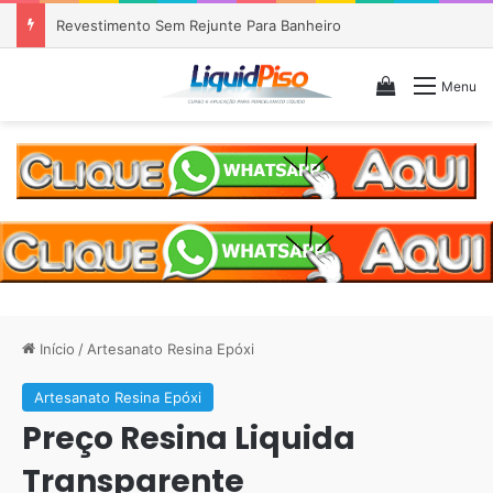
Piso Epóxi em Banheiro Anália Franco SP
Veja seu c
Menu
Início
/
Artesanato Resina Epóxi
Artesanato Resina Epóxi
Preço Resina Liquida
Transparente