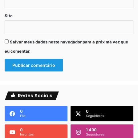
Site
Para informações sobre:
Curso de porcelanato liquido
Salvar meus dados neste navegador para a próxima vez que
eu comentar.
Serviços
Compra de produtos
Whatsapp: 11 96717-8685 ou no link abaixo
https://api.whatsapp.com/send?
Redes Sociais
1=pt_BR&phone=5511967178685
0
0
Fãs
Seguidores
0
1.490
Inscritos
Seguidores