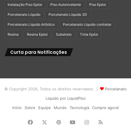
Instalação Piso Epóxi
Piso Autonivelante
Piso Epóxi
Porcelanato Líquido
Porcelanato Líquido 3D
Porcelanato Líquido Artístico
Porcelanato Líquido contratar
Resina
Resina Epóxi
Substrato
Tinta Epóxi
Curta para Notificações
© Copyright 2026, Todos os direitos reservados. |
Porcelanato
Liquido por LiquidPiso
Início
Sobre
Equipe
Mundo
Tecnologia
Compre agora!
Facebook
X
Pinterest
YouTube
Instagram
RSS