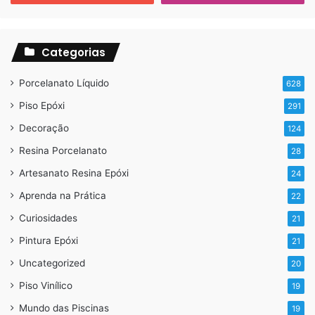
Categorias
Porcelanato Líquido
628
Piso Epóxi
291
Decoração
124
Resina Porcelanato
28
Artesanato Resina Epóxi
24
Aprenda na Prática
22
Curiosidades
21
Pintura Epóxi
21
Uncategorized
20
Piso Vinílico
19
Mundo das Piscinas
19