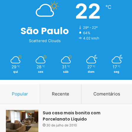
22
℃
São Paulo
29º - 22º
64%
4.02 km/h
Scattered Clouds
29
28
31
27
17
℃
℃
℃
℃
℃
qui
sex
sáb
dom
seg
Popular
Recente
Comentários
Sua casa mais bonita com
Porcelanato Líquido
30 de julho de 2010