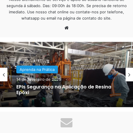
finalidades
segunda á sábado. Das: 09:00h ás 18:00h. Se precisa de retorno
imediato. Use nosso chat online ou contate-nos por telefone,
Com a resina liquida transparente podemos fazer diversos
whatsapp ou email na página de contato do site.
itens de decoração e serviços, como por exemplo:
Website
Piso 3D
– Após ser feita toda a preparação da superfície,
instalamos um adesivo no piso e sobre ele aplicamos a
resina liquida transparente. Nesse caso chamamos esse
serviço de porcelanato liquido 3D. Través dele podemos
Artesanato Resina Epóxi
abusar das imagens, sendo elas de fundo do mar, peixes
diversos, praia, natureza, animais, flores, tipos de
16 de junho de 2021
Aprenda na Prática
mármores, personagens, galáxias e outros.
Quanto Custa e Onde Comprar Resina
14 de fevereiro de 2025
Epóxi
EPIs Segurança na Aplicação de Resina