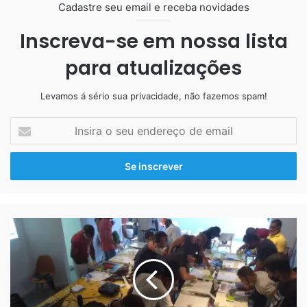
Epóxi
Cadastre seu email e receba novidades
Inscreva-se em nossa lista
para atualizações
Levamos á sério sua privacidade, não fazemos spam!
Insira
o
seu
endereço
de
email
Curso
Resina liquida transparente para revestimento de
de
madeira
– Dessa forma podemos usar para restaurar e
Piso
preservar peças em madeira e pisos como esses que
Epóxi
iremos ver abaixo. Além de ser impermeável.