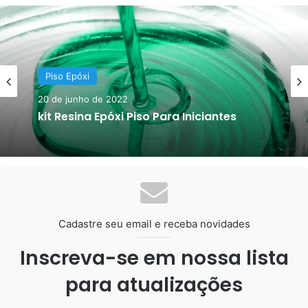
Piso Epóxi
24 de setembro de 2023
Piso Epóxi
Piso Epóxi Abuse Das Cores
20 de junho de 2022
kit Resina Epóxi Piso Para Iniciantes
Cadastre seu email e receba novidades
Inscreva-se em nossa lista
para atualizações