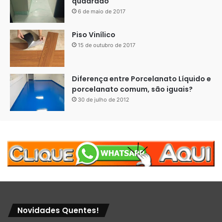
quadrado
6 de maio de 2017
Piso Vinílico
15 de outubro de 2017
Diferença entre Porcelanato Líquido e
porcelanato comum, são iguais?
30 de julho de 2012
Piso parecido com a parede
Limpeza e Manutenção
A limpeza e manutenção adequadas são essenciais para
preservar a beleza e a durabilidade do revestimento de
resina epóxi no banheiro. Aqui estão algumas dicas úteis:
Novidades Quentes!