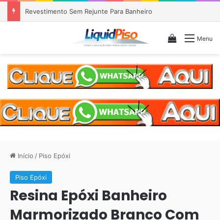
Piso Epóxi em Banheiro Anália Franco SP
Veja seu c
Menu
Início
/
Piso Epóxi
Piso Epóxi
Resina Epóxi Banheiro
Marmorizado Branco Com