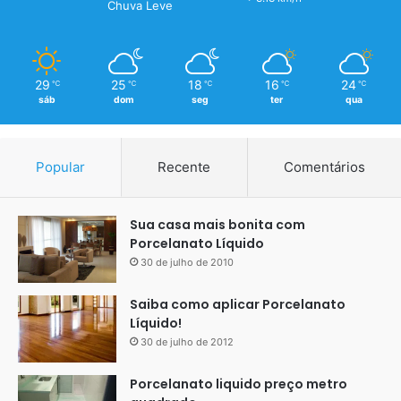
Chuva Leve
Necessidade de Profissionalismo:
A aplicação da
resina epóxi requer habilidade e experiência para
garantir um resultado satisfatório, portanto, pode ser
necessário contratar um profissional qualificado.
29
25
18
16
24
℃
℃
℃
℃
℃
sáb
dom
seg
ter
qua
Popular
Recente
Comentários
Sua casa mais bonita com
Porcelanato Líquido
30 de julho de 2010
Saiba como aplicar Porcelanato
Líquido!
30 de julho de 2012
Porcelanato liquido preço metro