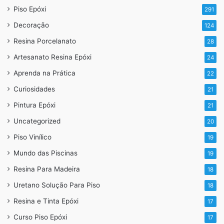
Piso Epóxi
291
Decoração
124
Resina Porcelanato
28
Artesanato Resina Epóxi
24
Aprenda na Prática
22
Curiosidades
21
Pintura Epóxi
21
Aqui também fazemos a pia e o piso
Uncategorized
20
Vantagens da Resina Epóxi em
Piso Vinílico
19
Banheiros
Mundo das Piscinas
19
Resina Para Madeira
Impermeabilidade:
A resina epóxi cria uma barreira
18
impermeável que protege o piso contra infiltrações e
Uretano Solução Para Piso
18
danos causados pela água.
Resina e Tinta Epóxi
17
Durabilidade:
É resistente a riscos, manchas e
Curso Piso Epóxi
17