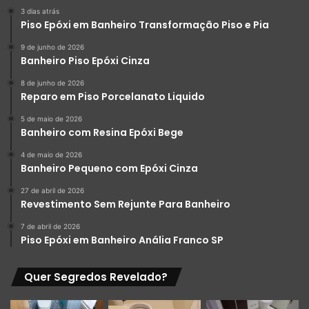
Limpe o piso regularmente com um pano úmido ou
3 dias atrás
mop com detergente neutro.
Piso Epóxi em Banheiro Transformação Piso e Pia
Evite o uso de produtos de limpeza abrasivos, pois
9 de junho de 2026
Banheiro Piso Epóxi Cinza
eles podem danificar a camada de resina.
Proteja o piso de resina de arranhões, utilizando
8 de junho de 2026
Reparo em Piso Porcelanato Liquido
feltros nos pés dos móveis e evitando o contato
direto com objetos pontiagudos ou ásperos.
5 de maio de 2026
Banheiro com Resina Epóxi Bege
Realize uma limpeza profunda periodicamente,
4 de maio de 2026
utilizando uma solução de água morna e vinagre para
Banheiro Pequeno com Epóxi Cinza
remover manchas e sujeira acumulada.
27 de abril de 2026
Revestimento Sem Rejunte Para Banheiro
7 de abril de 2026
Piso Epóxi em Banheiro Anália Franco SP
Quer Segredos Revelado?