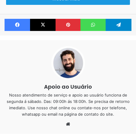
como infiltrações, mofo e desgaste. A resina epóxi surge
como uma solução inovadora para revestir os pisos e até
Facebook
X
Pinterest
WhatsApp
Te
mesmo as paredes do banheiro, proporcionando uma série
de benefícios. Neste artigo, exploraremos detalhadamente
o uso da resina epóxi em banheiros, abordando questões
como infiltração, tempo de aplicação, modelos disponíveis,
preço por metragem, vantagens e desvantagens, além de
fornecer dicas sobre limpeza e manutenção. Entre o texto
iremos mostrar alguns trabalhos feitos por nós no modelo
branco com cinza, que chamamos de marmorizado ou
mesclado. Na imagem abaixo fizemos a pia e o piso ambos
Apoio ao Usuário
combinando.
Nosso atendimento de serviço e apoio ao usuário funciona de
segunda á sábado. Das: 09:00h ás 18:00h. Se precisa de retorno
imediato. Use nosso chat online ou contate-nos por telefone,
whatsapp ou email na página de contato do site.
Website