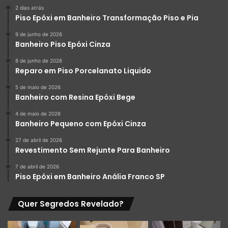
infiltração antes de aplicar o revestimento. Aplicá-lo sem
2 dias atrás
corrigir a umidade ascendente pode resultar na formação
Piso Epóxi em Banheiro Transformação Piso e Pia
de bolhas e falhas no piso.
9 de junho de 2026
Banheiro Piso Epóxi Cinza
Vantagens do porcelanato líquido em banheiros com
8 de junho de 2026
infiltração:
Reparo em Piso Porcelanato Liquido
5 de maio de 2026
Elimina rejuntes, facilitando a limpeza e evitando o
Banheiro com Resina Epóxi Bege
acúmulo de sujeira e fungos.
4 de maio de 2026
Banheiro Pequeno com Epóxi Cinza
Cria uma superfície contínua e impermeável,
bloqueando a passagem de água para o piso de baixo.
27 de abril de 2026
Revestimento Sem Rejunte Para Banheiro
Pode ser aplicado sobre pisos cerâmicos, cimento ou
ardósia, sem a necessidade de remoção do piso
7 de abril de 2026
Piso Epóxi em Banheiro Anália Franco SP
antigo.
Cuidados
Quer Segredos Revelado?
Antes de aplicar, certifique-se de que o piso esteja seco e