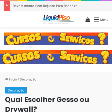
Piso Epóxi em Banheiro Anália Franco SP
Veja seu c
Menu
Início
/
Decoração
Decoração
Qual Escolher Gesso ou
Drywall?