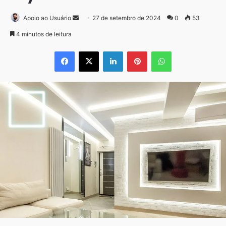
Mande
Apoio ao Usuário
27 de setembro de 2024
0
53
um
4 minutos de leitura
e-
Facebook
X
Linkedin
Pinterest
WhatsApp
mail