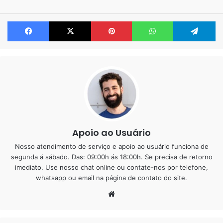
Facebook
X
Pinterest
WhatsApp
Te
Composição:
Gesso:
É um material natural obtido a partir da calcinação
do minério de gipsita, que resulta em um pó branco que,
quando misturado com água, endurece rapidamente.
Apoio ao Usuário
Drywall:
Consiste em placas de gesso prensado entre
Nosso atendimento de serviço e apoio ao usuário funciona de
segunda á sábado. Das: 09:00h ás 18:00h. Se precisa de retorno
duas folhas de papel cartão. Essas placas são fabricadas
imediato. Use nosso chat online ou contate-nos por telefone,
industrialmente e usadas em sistemas de paredes e
whatsapp ou email na página de contato do site.
forros.
Website
Aplicação:
Gesso:
Pode ser usado diretamente na
construção, aplicado em superfícies como reboco para