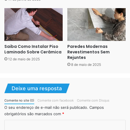
Preço do Gesso:
Gesso liso (aplicado diretamente na parede):
O
Saiba Como Instalar Piso
Paredes Modernas
Laminado Sobre Cerâmica
Revestimentos Sem
preço médio da aplicação de gesso liso fica entre R$
Rejuntes
12 de maio de 2025
20 a R$ 50 por metro quadrado, dependendo da
8 de maio de 2025
qualidade do serviço e da região.
Sancas e detalhes decorativos:
O valor pode
aumentar dependendo do tipo de acabamento,
Deixe uma resposta
podendo chegar a R$ 80 ou mais por metro linear
para sancas e molduras.
Comente no site (0)
Comente com facebook
Comente com Disqus
O seu endereço de e-mail não será publicado.
Campos
obrigatórios são marcados com
*
C