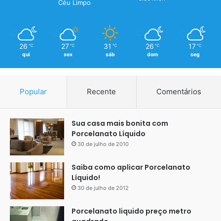
Céu Limpo
Estados Unidos, Canadá e, mais tarde, em Europa
e América Latina.
26
27
31
26
17
℃
℃
℃
℃
℃
qui
sex
sáb
dom
seg
Popular
Recente
Comentários
Sua casa mais bonita com
Porcelanato Líquido
30 de julho de 2010
Saiba como aplicar Porcelanato
Líquido!
30 de julho de 2012
Dica para solucionar Vazamento
Porcelanato liquido preço metro
no piso do banheiro