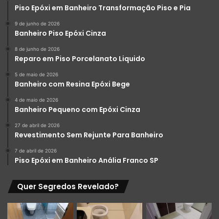
Piso Epóxi em Banheiro Transformação Piso e Pia
Solventes comuns como álcool, acetona e thinners
9 de junho de 2026
Produtos de manutenção de piscinas e sistemas de
Banheiro Piso Epóxi Cinza
água
8 de junho de 2026
Reparo em Piso Porcelanato Liquido
Conforto Térmico e Qualidade Acústica
5 de maio de 2026
Comparado às superfícies cerâmicas tradicionais que são
Banheiro com Resina Epóxi Bege
naturalmente frias ao toque, o porcelanato líquido
4 de maio de 2026
apresenta uma sensação térmica mais amena, tornando-o
Banheiro Pequeno com Epóxi Cinza
significativamente mais confortável para pisar descalço.
27 de abril de 2026
Além disso, sua composição polimérica oferece moderada
Revestimento Sem Rejunte Para Banheiro
absorção acústica, reduzindo consideravelmente o ruído
7 de abril de 2026
de impacto (passos, arrastar de móveis) quando
Piso Epóxi em Banheiro Anália Franco SP
comparado a pisos rígidos convencionais, contribuindo
para maior conforto ambiental.
Quer Segredos Revelado?
Valorização Tangível do Patrimônio
Por ser percebido como um material tecnologicamente