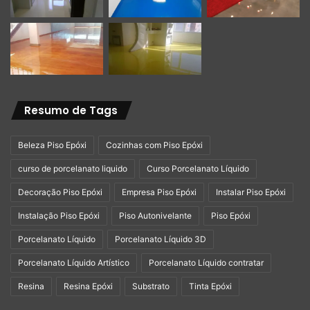
Atuamos nesse segmento desde 2016 ou seja 10 anos.
Temos uma vasta experiência em revestimentos em áreas
molhadas e frias, como banheiro, cozinha, área de serviço
e varanda. O mesmo também pode ser feito na casa
completa. Atendemos todos os bairros de Guarulhos, ABC
Resumo de Tags
e São Paulo Capital.
Beleza Piso Epóxi
Cozinhas com Piso Epóxi
O porcelanato líquido representa muito mais que uma
curso de porcelanato liquido
Curso Porcelanato Líquido
simples tendência em revestimentos – é uma solução
técnica superior que responde às demandas
Decoração Piso Epóxi
Empresa Piso Epóxi
Instalar Piso Epóxi
contemporâneas por praticidade, durabilidade e beleza.
Instalação Piso Epóxi
Piso Autonivelante
Piso Epóxi
Seja em projetos residenciais que buscam sofisticação
Porcelanato Líquido
Porcelanato Líquido 3D
com funcionalidade, ou em ambientes comerciais que
necessitam de desempenho extremo e conformidade
Porcelanato Líquido Artístico
Porcelanato Líquido contratar
sanitária, este sistema oferece benefícios tangíveis que
Resina
Resina Epóxi
Substrato
Tinta Epóxi
justificam seu investimento.