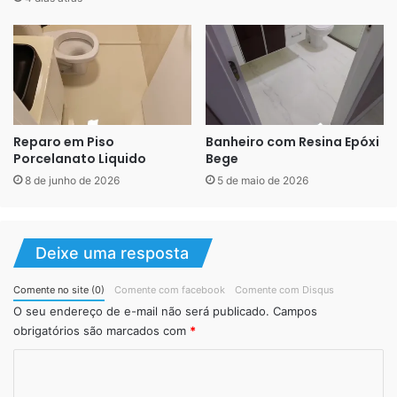
umidade, mofo e deterioração.
Reparo em Piso
Banheiro com Resina Epóxi
Porcelanato Liquido
Bege
8 de junho de 2026
5 de maio de 2026
Deixe uma resposta
Resistência Mecânica Excepcional
Comente no site (0)
Comente com facebook
Comente com Disqus
O seu endereço de e-mail não será publicado.
Campos
Com dureza superficial que frequentemente excede 5H na
obrigatórios são marcados com
*
escala de lápis (equivalente a materiais como o quartzo), o
C
porcelanato líquido demonstra resistência impressionante
a impactos, abrasão e cargas pontuais. A queda de objetos
o