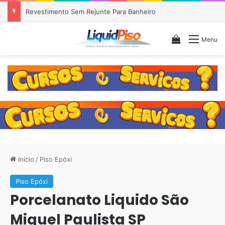
Piso Epóxi em Banheiro Anália Franco SP
Veja seu c
Menu
Início
/
Piso Epóxi
Piso Epóxi
Porcelanato Liquido São
Miguel Paulista SP