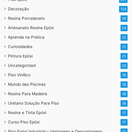
Decoração
124
Resina Porcelanato
28
Artesanato Resina Epóxi
24
Aprenda na Prática
22
Curiosidades
21
Pintura Epóxi
21
Uncategorized
20
Piso Vinílico
19
Mundo das Piscinas
19
Resina Para Madeira
18
Uretano Solução Para Piso
18
Resina e Tinta Epóxi
17
Curso Piso Epóxi
17
Piso Epóxi Industrial – Vantagens e Desvantagens
17