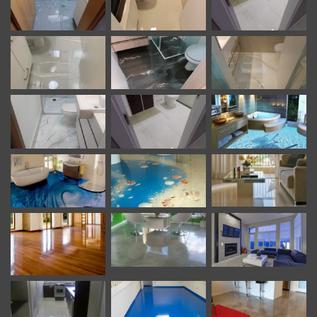
avançado, moderno e de alto desempenho, a instalação de
porcelanato líquido agrega valor real e percebido ao
imóvel. No mercado imobiliário contemporâneo, espaços
com este tipo de acabamento são diferenciados e
frequentemente valorizados em transações de compra,
venda ou locação, representando um investimento que
retorna tanto em funcionalidade quanto em valorização
patrimonial.
Porcelanato Liquido São Miguel Paulista SP –
Mais que um Piso, uma Solução Integrada
Porcelanato liquido São Miguel Paulista SP. Somos uma
empresa especializada em revestimentos monolíticos
(piso autonivelante).
Porcelanato liquido monocromático (única cor) – Efeito
marmorizado – Metalizado – Modelo 3D – Fosco