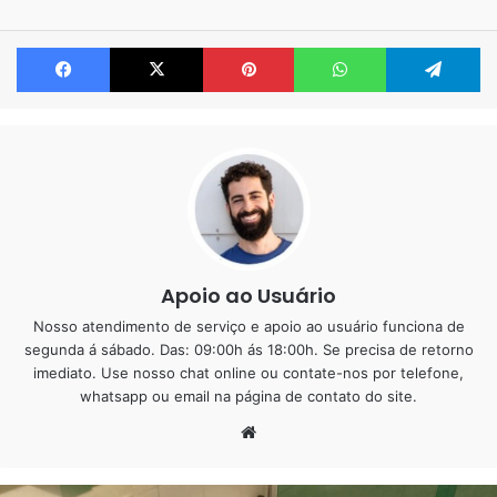
Facebook
X
Pinterest
WhatsApp
Te
O porcelanato líquido, conhecido tecnicamente como
sistema de resina epóxi de alto desempenho, representa
uma verdadeira revolução no universo dos revestimentos
de pisos. Mais do que um simples material, trata-se de
uma solução tecnológica que redefine os paradigmas
tradicionais de durabilidade, manutenção e estética. Ao
contrário dos pisos convencionais formados pela junção
Apoio ao Usuário
de
Nosso atendimento de serviço e apoio ao usuário funciona de
segunda á sábado. Das: 09:00h ás 18:00h. Se precisa de retorno
imediato. Use nosso chat online ou contate-nos por telefone,
whatsapp ou email na página de contato do site.
Website