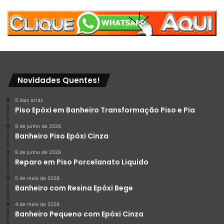
acabamento-ralo-perfeito/
https://porcelanatoliquido.com/porcelanato-liquido-o-
barato-sai-caro/
https://porcelanatoliquido.com/pintura-epoxi-mogi-das-
Novidades Quentes!
cruzes/
5 dias atrás
Para informações sobre:
Piso Epóxi em Banheiro Transformação Piso e Pia
9 de junho de 2026
Curso de porcelanato liquido
Banheiro Piso Epóxi Cinza
Serviços
8 de junho de 2026
Reparo em Piso Porcelanato Liquido
Compra de produtos
5 de maio de 2026
Whatsapp: 11 96717-8685 ou no link abaixo
Banheiro com Resina Epóxi Bege
4 de maio de 2026
https://api.whatsapp.com/send?
Banheiro Pequeno com Epóxi Cinza