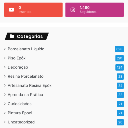
0
1.490
Inscritos
Seguidores
Categorias
Porcelanato Líquido
628
Piso Epóxi
291
Decoração
124
Resina Porcelanato
28
Artesanato Resina Epóxi
24
Aprenda na Prática
22
Curiosidades
21
Pintura Epóxi
21
Uncategorized
20