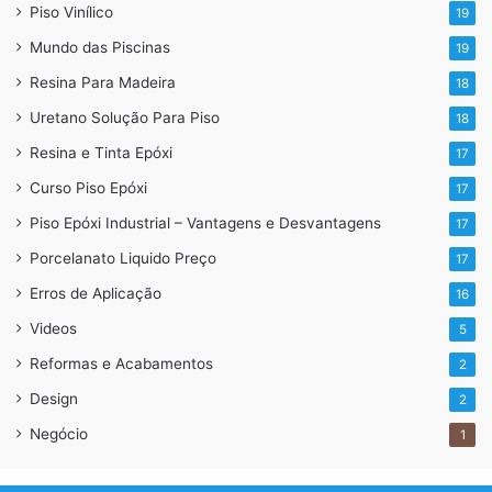
Piso Vinílico
19
Mundo das Piscinas
19
Resina Para Madeira
18
Uretano Solução Para Piso
18
Resina e Tinta Epóxi
17
Curso Piso Epóxi
17
Piso Epóxi Industrial – Vantagens e Desvantagens
17
Porcelanato Liquido Preço
17
Erros de Aplicação
16
Videos
5
Reformas e Acabamentos
2
Design
2
Negócio
1