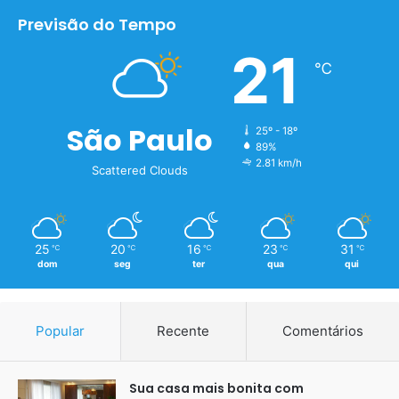
Previsão do Tempo
21
℃
São Paulo
25º - 18º
89%
2.81 km/h
Scattered Clouds
25
20
16
23
31
℃
℃
℃
℃
℃
dom
seg
ter
qua
qui
Popular
Recente
Comentários
Sua casa mais bonita com