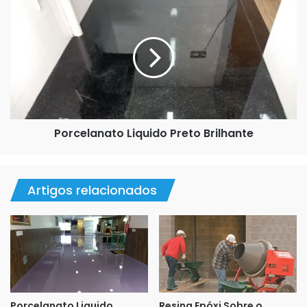
Porcelanato
Liquido
O quarto dia seria opcional ou conforme a contratação
Preto
do serviço. Em nosso caso aplicamos uma camada de
Brilhante
resina incolor (cristal), para dar um acabamento mais
brilhante ou seja alto brilho.
Veja o antes e depois do piso
Porcelanato Liquido Preto Brilhante
Artigos relacionados
Porcelanato Liquido
Resina Epóxi Sobre o