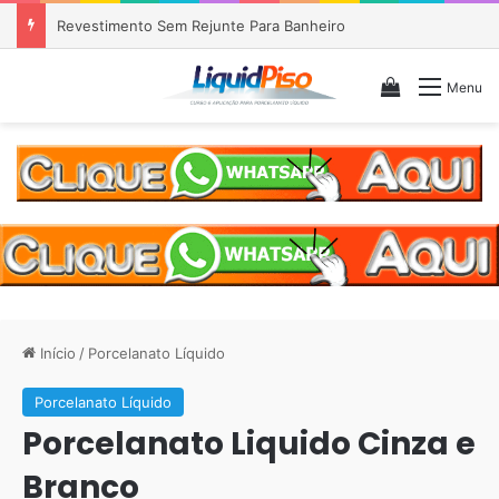
Piso Epóxi em Banheiro Anália Franco SP
Veja seu c
Menu
Início
/
Porcelanato Líquido
Porcelanato Líquido
Porcelanato Liquido Cinza e
Branco