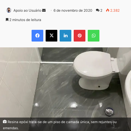
Mande
Apoio ao Usuário
6 de novembro de 2020
2
2.382
um
2 minutos de leitura
e-
Facebook
X
Linkedin
Pinterest
WhatsApp
mail
Resina epóxi trata-se de um piso de camada única, sem rejuntes ou
emendas.