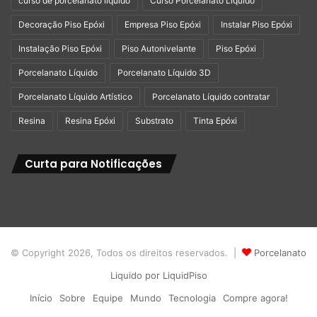
curso de porcelanato liquido
Curso Porcelanato Líquido
Decoração Piso Epóxi
Empresa Piso Epóxi
Instalar Piso Epóxi
Instalação Piso Epóxi
Piso Autonivelante
Piso Epóxi
Porcelanato Líquido
Porcelanato Líquido 3D
Porcelanato Líquido Artístico
Porcelanato Líquido contratar
Resina
Resina Epóxi
Substrato
Tinta Epóxi
Curta para Notificações
© Copyright 2026, Todos os direitos reservados. |
Porcelanato
Liquido por LiquidPiso
Início
Sobre
Equipe
Mundo
Tecnologia
Compre agora!