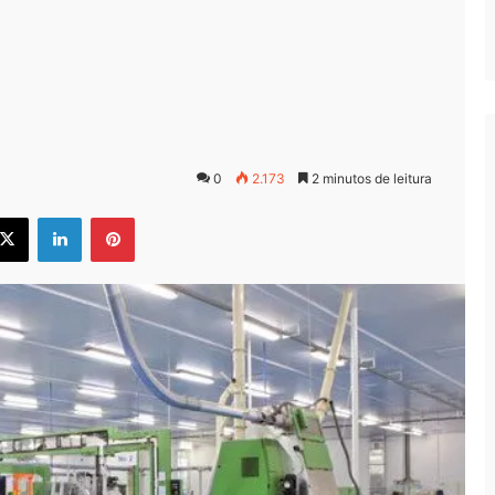
0
2.173
2 minutos de leitura
ebook
X
Linkedin
Pinterest