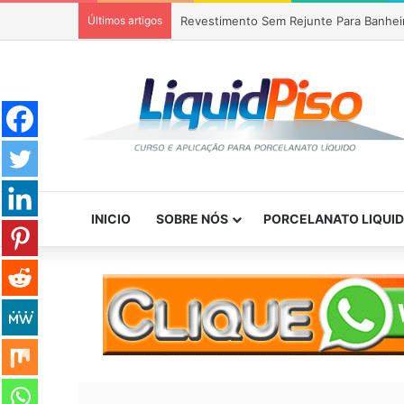
Últimos artigos
Piso Epóxi em Banheiro Anália Franco S
INICIO
SOBRE NÓS
PORCELANATO LIQUI