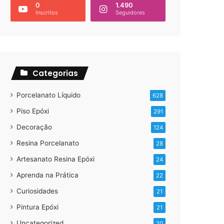
0
1.490
Inscritos
Seguidores
Categorias
Porcelanato Líquido
628
Piso Epóxi
291
Decoração
124
Resina Porcelanato
28
Artesanato Resina Epóxi
24
Aprenda na Prática
22
Curiosidades
21
Pintura Epóxi
21
Uncategorized
20