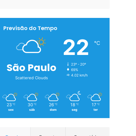
Previsão do Tempo
22
℃
São Paulo
23º - 20º
69%
4.02 km/h
Scattered Clouds
23
30
26
18
17
℃
℃
℃
℃
℃
sex
sáb
dom
seg
ter