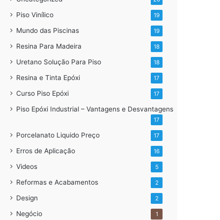
Piso Vinílico
19
Mundo das Piscinas
19
Resina Para Madeira
18
Uretano Solução Para Piso
18
Resina e Tinta Epóxi
17
Curso Piso Epóxi
17
Piso Epóxi Industrial – Vantagens e Desvantagens
17
Porcelanato Liquido Preço
17
Erros de Aplicação
16
Videos
5
Reformas e Acabamentos
2
Design
2
Negócio
1