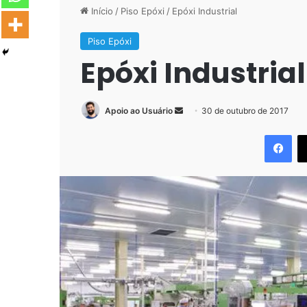
Início
/
Piso Epóxi
/
Epóxi Industrial
Piso Epóxi
Epóxi Industrial
Mande
Apoio ao Usuário
30 de outubro de 2017
um
Fac
e-
mail