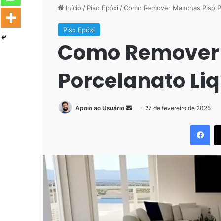
Início
/
Piso Epóxi
/
Como Remover Manchas Piso Po
Piso Epóxi
Como Remover 
Porcelanato Li
Mande
Apoio ao Usuário
27 de fevereiro de 2025
um
Fac
e-
mail