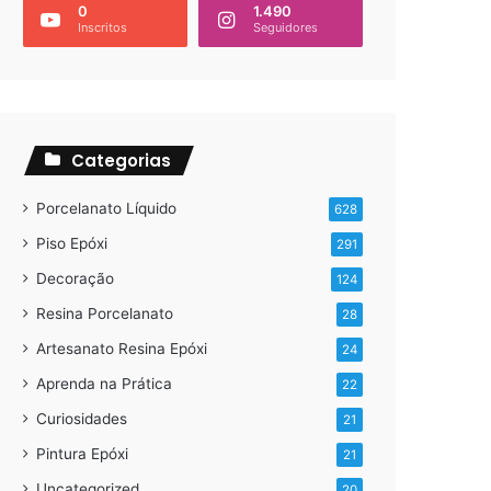
0
1.490
Inscritos
Seguidores
Categorias
Porcelanato Líquido
628
Piso Epóxi
291
Decoração
124
Resina Porcelanato
28
Artesanato Resina Epóxi
24
Aprenda na Prática
22
Curiosidades
21
Pintura Epóxi
21
Uncategorized
20