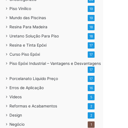
Piso Vinílico
19
Mundo das Piscinas
19
Resina Para Madeira
18
Uretano Solução Para Piso
18
Resina e Tinta Epóxi
17
Curso Piso Epóxi
17
Piso Epóxi Industrial – Vantagens e Desvantagens
17
Porcelanato Liquido Preço
17
Erros de Aplicação
16
Videos
5
Reformas e Acabamentos
2
Design
2
Negócio
1