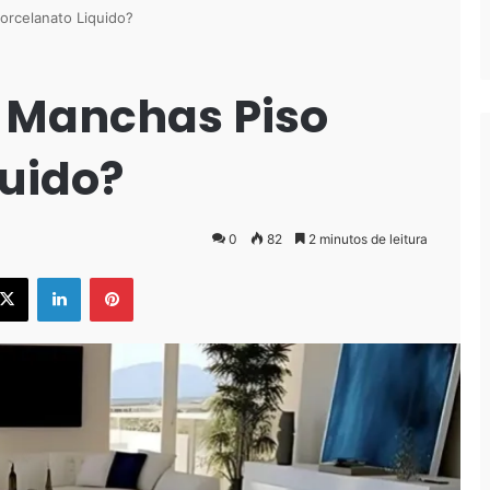
rcelanato Liquido?
Manchas Piso
quido?
0
82
2 minutos de leitura
ebook
X
Linkedin
Pinterest