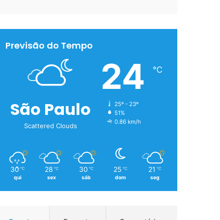
Previsão do Tempo
24
℃
São Paulo
25º - 23º
51%
0.86 km/h
Scattered Clouds
30
28
30
25
21
℃
℃
℃
℃
℃
qui
sex
sáb
dom
seg