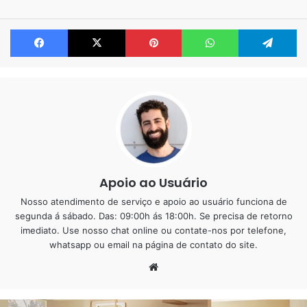
Nós temos como sugestão pra você o “
Porcelanato
Facebook
X
Pinterest
WhatsApp
Te
Líquido
”
Vamos ver por que?
O
porcelanato líquido
pode ser colocado sobre outros
pisos já existentes, como cerâmica, ardósia, madeira,
pedras em geral, cimento queimado, contra piso e o
próprio
porcelanato
. Evitando aquele quebra quebra,
acumulo de sujeira, poeira e entulhos, sem contar que não
Apoio ao Usuário
faz barulho durante sua instalação.
Nosso atendimento de serviço e apoio ao usuário funciona de
segunda á sábado. Das: 09:00h ás 18:00h. Se precisa de retorno
Apesar que no primeiro dia de trabalho, faz sim um pouco
imediato. Use nosso chat online ou contate-nos por telefone,
de barulho e poeira, por conta do lixamento do piso, para
whatsapp ou email na página de contato do site.
abrir os poros do piso. Mas isso é só no primeiro dia ou só
Website
nessa fase.