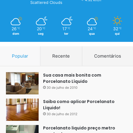
4.92 km/h
Scattered Clouds
26
20
17
24
32
℃
℃
℃
℃
℃
dom
seg
ter
qua
qui
Popular
Recente
Comentários
Sua casa mais bonita com
Porcelanato Líquido
30 de julho de 2010
porcelanato liquido antiderrapante
Saiba como aplicar Porcelanato
Líquido!
30 de julho de 2012
Porcelanato liquido preço metro