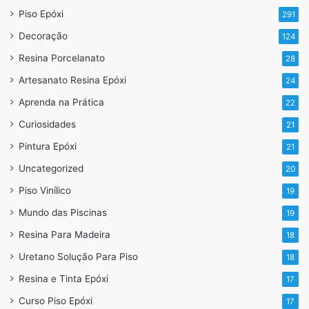
Piso Epóxi
291
Decoração
124
Resina Porcelanato
28
Artesanato Resina Epóxi
24
LiquidPiso
Aprenda na Prática
22
Curiosidades
21
Pintura Epóxi
21
Uncategorized
20
Piso Vinílico
19
Mundo das Piscinas
19
Resina Para Madeira
18
Uretano Solução Para Piso
18
Resina e Tinta Epóxi
17
Curso Piso Epóxi
17