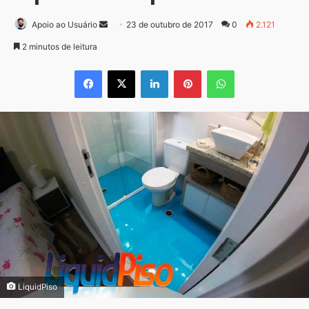
Mande
Apoio ao Usuário
23 de outubro de 2017
0
2.121
um
2 minutos de leitura
e-
Facebook
X
Linkedin
Pinterest
WhatsApp
mail
LiquidPiso