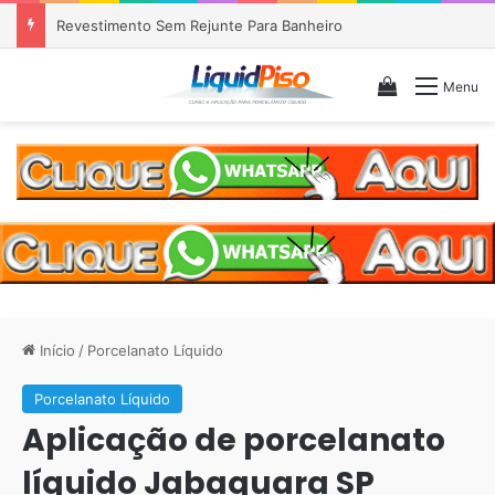
Piso Epóxi em Banheiro Anália Franco SP
Veja seu c
Menu
Início
/
Porcelanato Líquido
Porcelanato Líquido
Aplicação de porcelanato
líquido Jabaquara SP