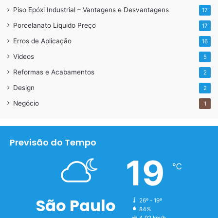
Piso Epóxi Industrial – Vantagens e Desvantagens
17
LiquidPiso
Porcelanato Liquido Preço
17
Erros de Aplicação
16
Videos
5
Reformas e Acabamentos
2
Design
2
Negócio
1
Previsão do Tempo
19
℃
LiquidPiso
São Paulo
26º - 19º
84%