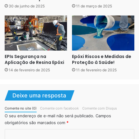
30 de junho de 2025
11 de março de 2025
Executamos:
Porcelanato líquido “Liso única cor”
Porcelanato líquido “Perolizado”
Porcelanato líquido”Metalizado”
EPIs Segurança na
Epóxi Riscos e Medidas de
Porcelanato líquido “3d”
Aplicação de Resina Epóxi
Proteção á Saúde!
Porcelanato líquido “Fosco”
14 de fevereiro de 2025
11 de fevereiro de 2025
Porcelanato líquido “Efeito Geométrico”
Porcelanato líquido “Efeito Abstrato”
Deixe uma resposta
Porcelanato líquido “Em Escada”
Porcelanato líquido “Em Piscina”
Comente no site (0)
Comente com facebook
Comente com Disqus
Porcelanato líquido “Em Parede”
O seu endereço de e-mail não será publicado.
Campos
obrigatórios são marcados com
*
Orçamentos:
C