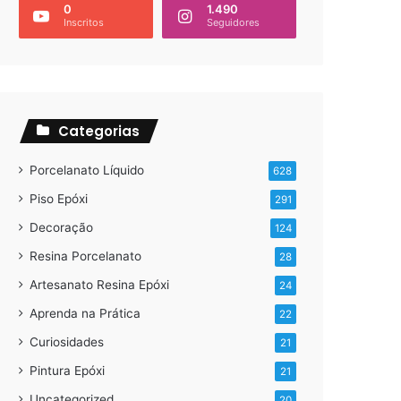
0
1.490
Inscritos
Seguidores
Categorias
Porcelanato Líquido
628
Piso Epóxi
291
Decoração
124
Resina Porcelanato
28
Artesanato Resina Epóxi
24
Aprenda na Prática
22
Curiosidades
21
Pintura Epóxi
21
Uncategorized
20