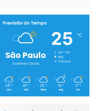
Previsão do Tempo
25
℃
São Paulo
25º - 20º
98%
7.26 km/h
Scattered Clouds
24
30
26
18
17
℃
℃
℃
℃
℃
sex
sáb
dom
seg
ter