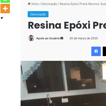
Início
/
Decoração
/
Resina Epóxi Preta Renove Sua
Decoração
Resina Epóxi Pr
Mande
Apoio ao Usuário
20 de março de 2025
um
Fac
e-
mail