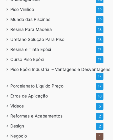
Piso Vinílico
19
Mundo das Piscinas
19
Resina Para Madeira
18
Uretano Solução Para Piso
18
Resina e Tinta Epóxi
17
Curso Piso Epóxi
17
Piso Epóxi Industrial – Vantagens e Desvantagens
17
Porcelanato Liquido Preço
17
Erros de Aplicação
16
Videos
5
Reformas e Acabamentos
2
Design
2
Negócio
1