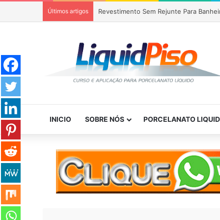
Últimos artigos
Piso Epóxi em Banheiro Anália Franco S
INICIO
SOBRE NÓS
PORCELANATO LIQUI