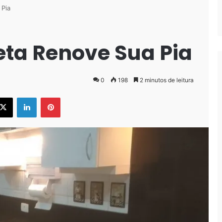
 Pia
eta Renove Sua Pia
0
198
2 minutos de leitura
ebook
X
Linkedin
Pinterest