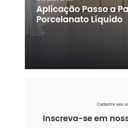
10 de janeiro de 2017
30 de janeiro de 2019
Aplicação Passo a P
Porcelanato Líquido
Porcelanato Liquido 
que Imita a Madeira!
Cadastre seu e
Inscreva-se em noss