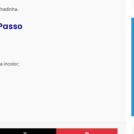
Porcelanato Liquido o Piso que
Imita a Madeira!
lhadinha.
 Passo
Problemas com infiltração no
banheiro?
Em quais tipos de pisos o
Porcelanato Líquido pode ser
a incolor;
aplicado?
A importância do substrato
nivelado!
Como Limpar e Tirar Manchas do
Papel de Parede?
cebook
X
Pinteres