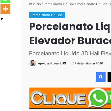
Início
/
Porcelanato Líquido
/
Porcelanato Liquido 3
Porcelanato Líquido
Porcelanato Liq
Elevador Burac
Porcelanato Liquido 3D Hall Ele
Mande
Apoio ao Usuário
27 de janeiro de 2020
um
Fac
e-
mail