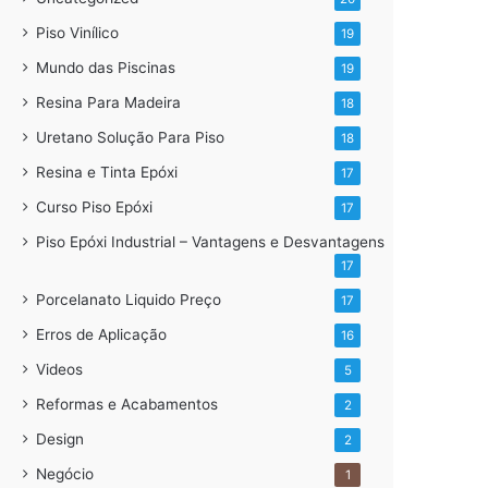
Piso Vinílico
19
Mundo das Piscinas
19
Resina Para Madeira
18
Uretano Solução Para Piso
18
Resina e Tinta Epóxi
17
Curso Piso Epóxi
17
Piso Epóxi Industrial – Vantagens e Desvantagens
17
Porcelanato Liquido Preço
17
Erros de Aplicação
16
Videos
5
Reformas e Acabamentos
2
Design
2
Negócio
1