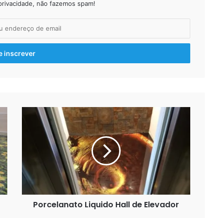
privacidade, não fazemos spam!
Escada Pré Moldada Acabamento
Epóxi
Porcelanato líquido 3d fotos e
desenhos!
Porcelanato
Porcelanato Liquido Modelo Azul
Liquido
Hall
de
Elevador
Porcelanato Liquido Hall de Elevador