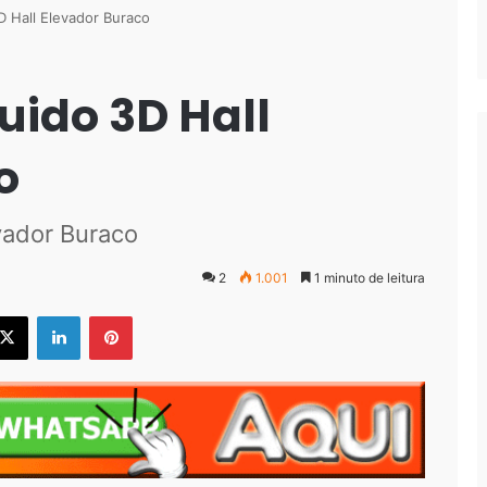
D Hall Elevador Buraco
uido 3D Hall
o
vador Buraco
2
1.001
1 minuto de leitura
ebook
X
Linkedin
Pinterest