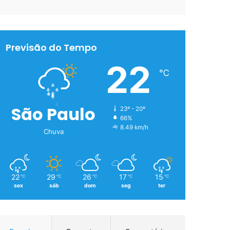
Previsão do Tempo
22
℃
São Paulo
23º - 20º
66%
8.49 km/h
Chuva
22
29
26
17
15
℃
℃
℃
℃
℃
sex
sáb
dom
seg
ter
t