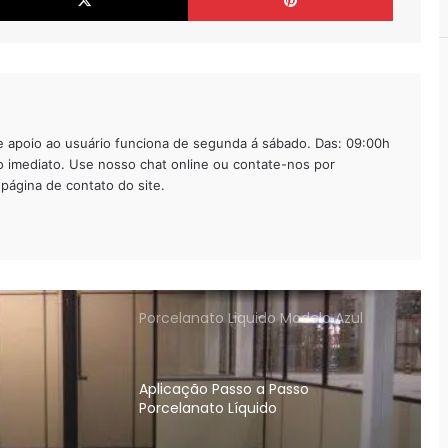
Papel de Parede 3d Paisagem!
Escada Pré Moldada Acabamento
Epóxi
 apoio ao usuário funciona de segunda á sábado. Das: 09:00h
o imediato. Use nosso chat online ou contate-nos por
Porcelanato líquido 3d fotos e
página de contato do site.
desenhos!
Porcelanato Liquido Modelo Azul
Aplicação Passo a Passo
Porcelanato Líquido
Porcelanato Liquido o Piso que
Imita a Madeira!