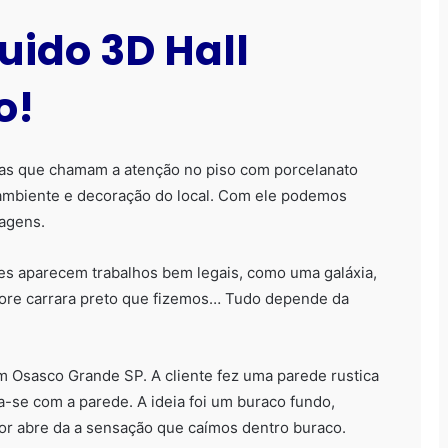
uido 3D Hall
o!
sas que chamam a atenção no piso com porcelanato
o ambiente e decoração do local. Com ele podemos
magens.
es aparecem trabalhos bem legais, como uma galáxia,
ore carrara preto que fizemos… Tudo depende da
Aplicação Passo a Passo
m Osasco Grande SP. A cliente fez uma parede rustica
Porcelanato Líquido
se com a parede. A ideia foi um buraco fundo,
r abre da a sensação que caímos dentro buraco.