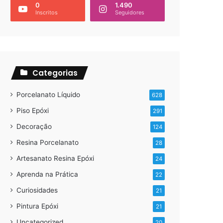
0
1.490
Inscritos
Seguidores
Categorias
Porcelanato Líquido
628
Piso Epóxi
291
Decoração
124
Resina Porcelanato
28
Artesanato Resina Epóxi
24
Aprenda na Prática
22
Curiosidades
21
Pintura Epóxi
21
Uncategorized
20