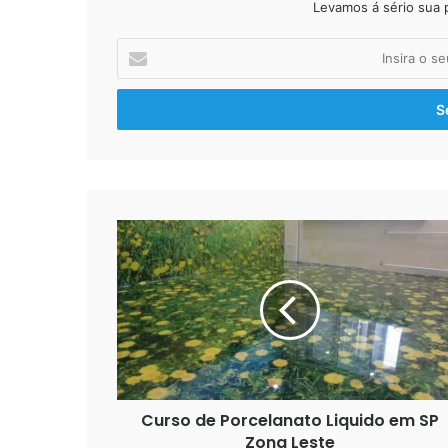
Levamos á sério sua 
Insira
o
seu
endereço
de
email
Curso
de
Porcelanato
Liquido
em
SP
Zona
Leste
Curso de Porcelanato Liquido em SP
Zona Leste