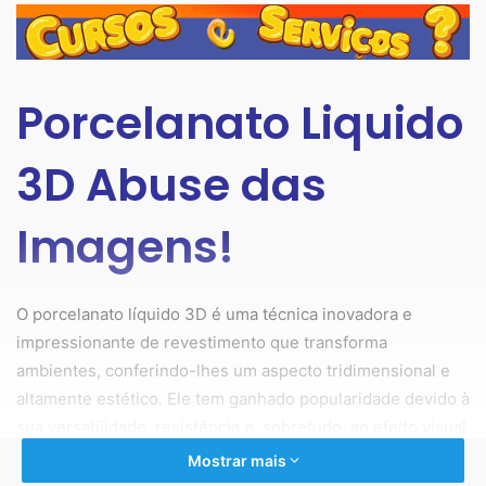
Porcelanato Liquido
3D Abuse das
Imagens!
O porcelanato líquido 3D é uma técnica inovadora e
impressionante de revestimento que transforma
ambientes, conferindo-lhes um aspecto tridimensional e
altamente estético. Ele tem ganhado popularidade devido à
sua versatilidade, resistência e, sobretudo, ao efeito visual
que proporciona.
Mostrar mais