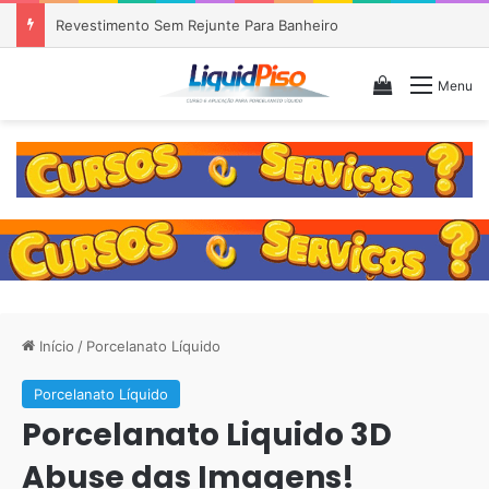
Piso Epóxi em Banheiro Anália Franco SP
Veja seu c
Menu
Início
/
Porcelanato Líquido
Porcelanato Líquido
Porcelanato Liquido 3D
Abuse das Imagens!