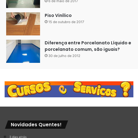
6 de maio de 2017
Piso Vinílico
15 de outubro de 2017
Diferença entre Porcelanato Líquido e
porcelanato comum, são iguais?
30 de julho de 2012
Dicas de Manutenção
Para manter o porcelanato líquido 3D em bom estado, siga
estas orientações:
Novidades Quentes!
Evite Produtos Abrasivos
: Use apenas detergente
neutro e panos macios.
3 dias atrás