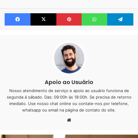
Facebook
X
Pinterest
WhatsApp
Te
Apoio ao Usuário
Realizamos um projeto de porcelanato líquido 3D na
cidade de Jundiaí, atendendo a um pedido especial: a
Nosso atendimento de serviço e apoio ao usuário funciona de
segunda á sábado. Das: 09:00h ás 18:00h. Se precisa de retorno
criação de um piso temático com a imagem de um
imediato. Use nosso chat online ou contate-nos por telefone,
unicórnio para o quarto.
whatsapp ou email na página de contato do site.
Website
Uma dica importante para garantir a qualidade do trabalho
é escolher cuidadosamente o tipo de imagem e o material