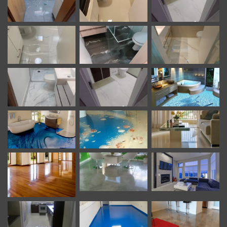
evolução. As tecnologias mais recentes incluem:
Efeitos Luminosos
: Resinas que brilham no escuro ou
refletem luz UV.
Texturas Interativas
: Superfícies com efeitos
sensíveis ao toque.
Imagens Dinâmicas
: Aplicações com impressão
holográfica ou de alta tecnologia.