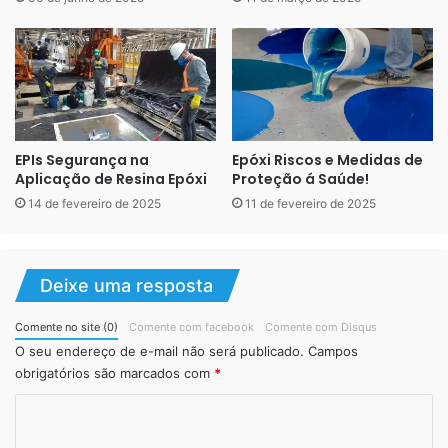
profundidade. As imagens podem ser impressas em alta
resolução, geralmente em adesivos ou telas de vinil, que
são cuidadosamente posicionados antes de aplicar a
camada final de resina transparente.
EPIs Segurança na
Epóxi Riscos e Medidas de
Aplicação de Resina Epóxi
Proteção á Saúde!
14 de fevereiro de 2025
11 de fevereiro de 2025
Deixe uma resposta
Comente no site (0)
Comente com facebook
Comente com Disqus
O seu endereço de e-mail não será publicado.
Campos
obrigatórios são marcados com
*
Composição do Porcelanato
C
Líquido
o