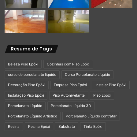
Quanto Custa o Porcelanato
Líquido 3D?
O custo varia de acordo com o tipo de resina, a
Resumo de Tags
complexidade do desenho e o tamanho do ambiente. Em
média, o preço por metro quadrado pode variar entre R$
Beleza Piso Epóxi
Cozinhas com Piso Epóxi
270,00 e R$ 300,00, incluindo material e mão de obra.
curso de porcelanato liquido
Curso Porcelanato Líquido
Decoração Piso Epóxi
Empresa Piso Epóxi
Instalar Piso Epóxi
O porcelanato líquido 3D é uma solução moderna que
combina beleza, resistência e funcionalidade. Embora o
Instalação Piso Epóxi
Piso Autonivelante
Piso Epóxi
investimento inicial possa ser alto, seus benefícios, como
Porcelanato Líquido
Porcelanato Líquido 3D
a durabilidade, o impacto visual e a facilidade de
Porcelanato Líquido Artístico
Porcelanato Líquido contratar
manutenção, tornam-no uma escolha atraente para
transformar ambientes. Seja em residências ou espaços
Resina
Resina Epóxi
Substrato
Tinta Epóxi
comerciais, essa técnica promete impressionar e agregar