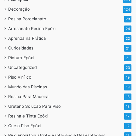
produtos agressivos e sendo suficiente o uso de
Decoração
124
pano úmido e detergente neutro.
Resina Porcelanato
28
Versatilidade
Artesanato Resina Epóxi
24
Pode ser aplicado sobre diversos tipos de
Aprenda na Prática
22
superfícies, como concreto, cerâmica ou madeira,
Curiosidades
reduzindo a necessidade de remoção de pisos
21
antigos.
Pintura Epóxi
21
Uncategorized
20
Piso Vinílico
19
Mundo das Piscinas
19
Resina Para Madeira
18
Uretano Solução Para Piso
18
Resina e Tinta Epóxi
17
Curso Piso Epóxi
17
Piso Epóxi Industrial – Vantagens e Desvantagens
17