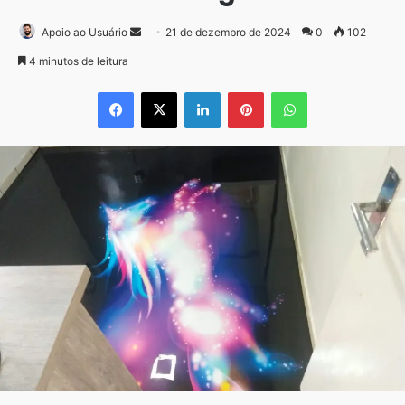
Mande
Apoio ao Usuário
21 de dezembro de 2024
0
102
um
4 minutos de leitura
e-
Facebook
X
Linkedin
Pinterest
WhatsApp
mail