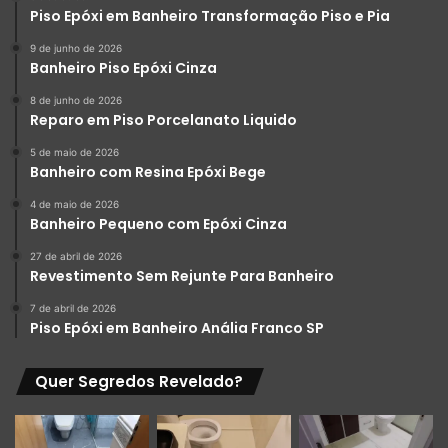
Piso Epóxi em Banheiro Transformação Piso e Pia
Proteja Contra Riscos
: Utilize feltros nos pés de
9 de junho de 2026
móveis e evite arrastar objetos pesados.
Banheiro Piso Epóxi Cinza
Limpeza Regular
: Limpe o piso regularmente para
8 de junho de 2026
preservar o brilho e a nitidez da imagem.
Reparo em Piso Porcelanato Liquido
Reparos Imediatos
: Caso haja riscos ou danos,
5 de maio de 2026
procure um profissional para reparar a área
Banheiro com Resina Epóxi Bege
danificada.
4 de maio de 2026
Banheiro Pequeno com Epóxi Cinza
Por que Escolher o Porcelanato Líquido 3D?
27 de abril de 2026
O porcelanato líquido 3D é uma escolha ideal para quem
Revestimento Sem Rejunte Para Banheiro
busca inovação e estética de alto impacto. Ele permite
7 de abril de 2026
personalizar ambientes com um acabamento luxuoso e
Piso Epóxi em Banheiro Anália Franco SP
durável, agregando valor ao imóvel.
Quer Segredos Revelado?
Tendências e Inovações
O mercado de porcelanato líquido está em constante