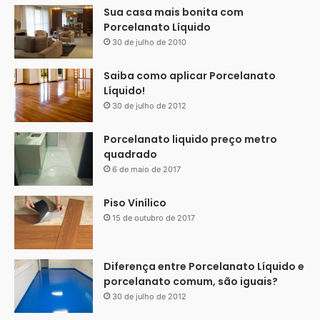
Sua casa mais bonita com
em áreas de grande circulação, como escritórios e
Porcelanato Líquido
corredores, esse tipo de rodapé se destaca por sua
30 de julho de 2010
funcionalidade e versatilidade, agregando valor estético e
prático ao ambiente.
Saiba como aplicar Porcelanato
Líquido!
30 de julho de 2012
Porcelanato liquido preço metro
quadrado
6 de maio de 2017
Piso Vinílico
15 de outubro de 2017
Diferença entre Porcelanato Líquido e
porcelanato comum, são iguais?
30 de julho de 2012