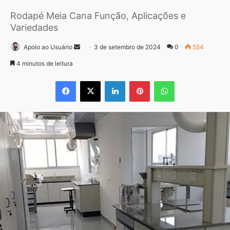
Rodapé Meia Cana Função, Aplicações e
Variedades
Mande
Apoio ao Usuário
3 de setembro de 2024
0
554
um
4 minutos de leitura
e-
Facebook
X
Linkedin
Pinterest
WhatsApp
mail