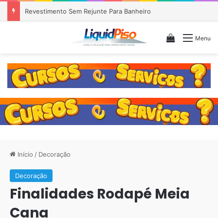
Piso Epóxi em Banheiro Anália Franco SP
Veja seu c
Menu
Início
/
Decoração
Decoração
Finalidades Rodapé Meia
Cana