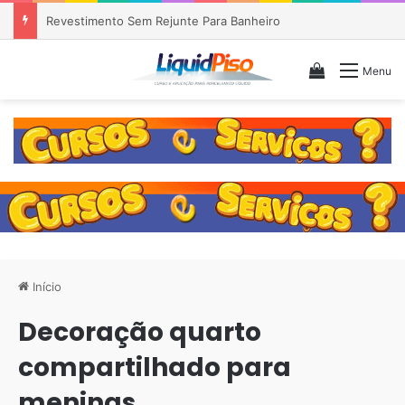
Piso Epóxi em Banheiro Anália Franco SP
Veja seu c
Menu
Início
Decoração quarto
compartilhado para
meninas