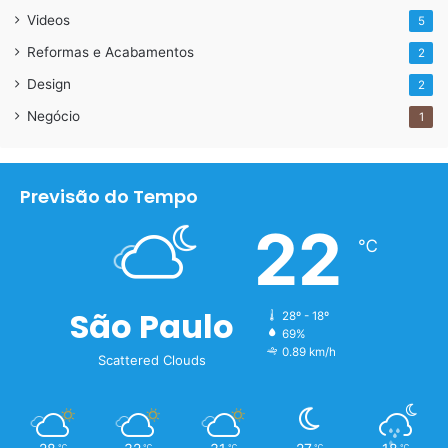
Videos
5
Reformas e Acabamentos
2
Design
2
Negócio
1
Previsão do Tempo
22
℃
São Paulo
28º - 18º
69%
0.89 km/h
Scattered Clouds
℃
℃
℃
℃
℃