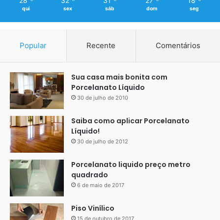
28
32
31
27
18
qui
sex
sáb
dom
seg
Popular
Recente
Comentários
Sua casa mais bonita com
Porcelanato Líquido
30 de julho de 2010
Saiba como aplicar Porcelanato
Líquido!
30 de julho de 2012
Porcelanato liquido preço metro
quadrado
6 de maio de 2017
Piso Vinílico
15 de outubro de 2017