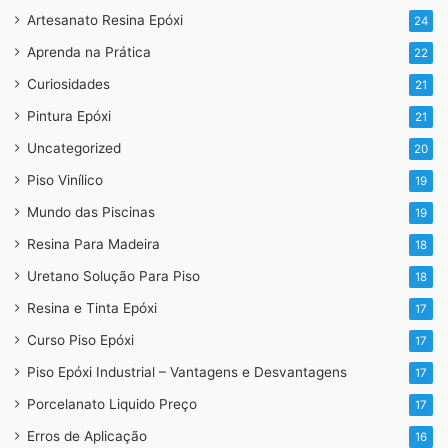
Artesanato Resina Epóxi
24
Aprenda na Prática
22
Curiosidades
21
Pintura Epóxi
21
Uncategorized
20
Piso Vinílico
19
Mundo das Piscinas
19
Resina Para Madeira
18
Uretano Solução Para Piso
18
Resina e Tinta Epóxi
17
Curso Piso Epóxi
17
Piso Epóxi Industrial – Vantagens e Desvantagens
17
Porcelanato Liquido Preço
17
Erros de Aplicação
16