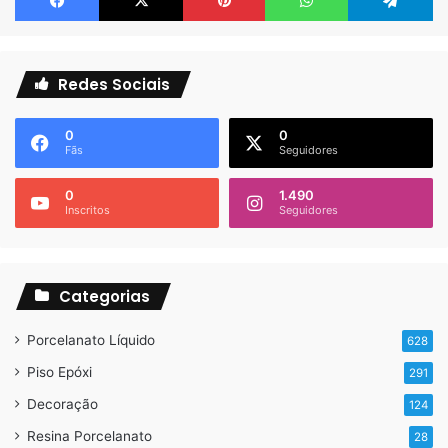
Redes Sociais
0
0
Fãs
Seguidores
0
1.490
Inscritos
Seguidores
Categorias
Porcelanato Líquido
628
Piso Epóxi
291
Decoração
124
Resina Porcelanato
28