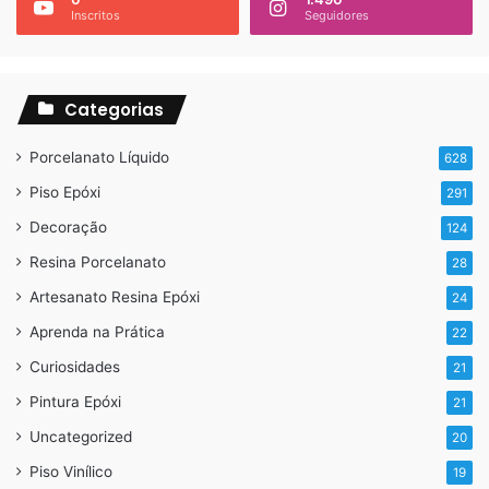
Inscritos
Seguidores
Categorias
Porcelanato Líquido
628
Piso Epóxi
291
Decoração
124
Resina Porcelanato
28
Artesanato Resina Epóxi
24
Aprenda na Prática
22
Curiosidades
21
Pintura Epóxi
21
Uncategorized
20
Piso Vinílico
19