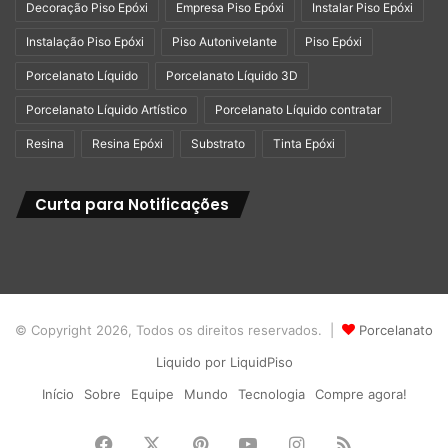
Decoração Piso Epóxi
Empresa Piso Epóxi
Instalar Piso Epóxi
Instalação Piso Epóxi
Piso Autonivelante
Piso Epóxi
Porcelanato Líquido
Porcelanato Líquido 3D
Porcelanato Líquido Artístico
Porcelanato Líquido contratar
Resina
Resina Epóxi
Substrato
Tinta Epóxi
Curta para Notificações
© Copyright 2026, Todos os direitos reservados. |
Porcelanato
Liquido por LiquidPiso
Início
Sobre
Equipe
Mundo
Tecnologia
Compre agora!
Facebook
X
Pinterest
YouTube
Instagram
RSS