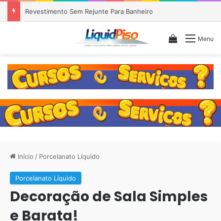
Piso Epóxi em Banheiro Anália Franco SP
Veja seu c
Menu
Início
/
Porcelanato Líquido
Porcelanato Líquido
Decoração de Sala Simples
e Barata!