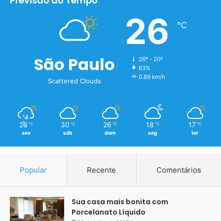
Previsão do Tempo
26
℃
São Paulo
26º - 20º
63%
0.89 km/h
Scattered Clouds
26
30
26
18
17
℃
℃
℃
℃
℃
sex
sáb
dom
seg
ter
Popular
Recente
Comentários
Sua casa mais bonita com
Porcelanato Líquido