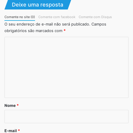
Deixe uma resposta
Comente no site (0)
Comente com facebook
Comente com Disqus
O seu endereço de e-mail não será publicado.
Campos
obrigatórios são marcados com
*
C
o
m
e
n
t
á
r
Nome
*
i
o
*
E-mail
*