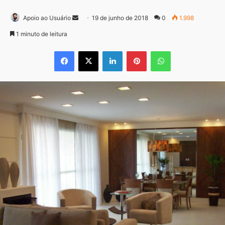
Mande
Apoio ao Usuário
19 de junho de 2018
0
1.998
um
1 minuto de leitura
e-
Facebook
X
Linkedin
Pinterest
WhatsApp
mail