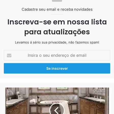
opções para essa proposta!
Incrustação de insetos com resina!
Cadastre seu email e receba novidades
Inscreva-se em nossa lista
para atualizações
Levamos á sério sua privacidade, não fazemos spam!
Insira
o
seu
endereço
de
email
Porcelanato
Líquido
porcelanato liquido liso bege
Piso
e
Parede!