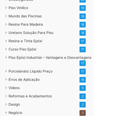
Piso Vinílico
19
Mundo das Piscinas
19
Resina Para Madeira
18
Uretano Solução Para Piso
18
Resina e Tinta Epóxi
17
Curso Piso Epóxi
17
Piso Epóxi Industrial – Vantagens e Desvantagens
17
Porcelanato Liquido Preço
17
Erros de Aplicação
16
Videos
5
Reformas e Acabamentos
2
Design
2
Negócio
1