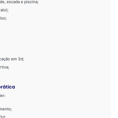
de, escada e piscina;
alo);
iso;
icação em 3d;
rtiva;
prática
er:
mento;
 3d;