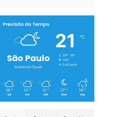
Previsão do Tempo
21
℃
São Paulo
28º - 18º
70%
0.45 km/h
Scattered Clouds
28
32
31
27
18
℃
℃
℃
℃
℃
qui
sex
sáb
dom
seg