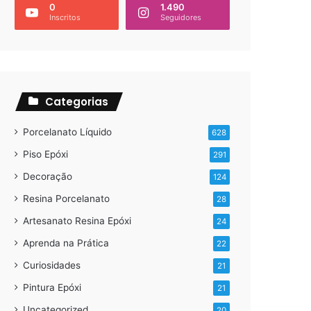
0
1.490
Inscritos
Seguidores
Categorias
Porcelanato Líquido
628
Piso Epóxi
291
Decoração
124
Resina Porcelanato
28
Artesanato Resina Epóxi
24
Aprenda na Prática
22
Curiosidades
21
Pintura Epóxi
21
Uncategorized
20