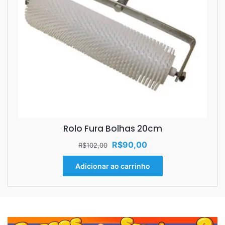
Rolo Fura Bolhas 20cm
O
O
R$
90,00
R$
102,00
preço
preço
original
atual
Adicionar ao carrinho
era:
é:
R$102,00.
R$90,00.