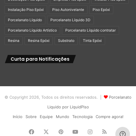
Instalação Piso Epóxi
Piso Autonivelante
Piso Epóxi
Porcelanato Líquido
Porcelanato Líquido 3D
Porcelanato Líquido Artístico
Porcelanato Líquido contratar
Resina
Resina Epóxi
Substrato
Tinta Epóxi
Curta para Notificações
© Copyright 2026, Todos os direitos reservados. |
Porcelanato
Liquido por LiquidPiso
Início
Sobre
Equipe
Mundo
Tecnologia
Compre agora!
Facebook
X
Pinterest
YouTube
Instagram
RSS