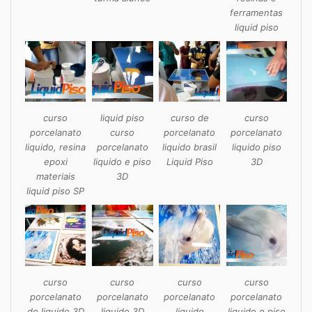
ferramentas
liquid piso
curso
liquid piso
curso de
curso
porcelanato
curso
porcelanato
porcelanato
liquido, resina
porcelanato
liquido brasil
liquido piso
epoxi
liquido e piso
Liquid Piso
3D
materiais
3D
liquid piso SP
curso
curso
curso
curso
porcelanato
porcelanato
porcelanato
porcelanato
de liquido 3D
liquido 3D
liquido
liquido e piso