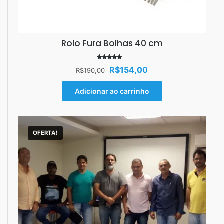
Rolo Fura Bolhas 40 cm
Avaliação
O
O
R$
154,00
R$
190,00
5.00
de 5
preço
preço
original
atual
Adicionar ao carrinho
era:
é:
R$190,00.
R$154,00.
OFERTA!