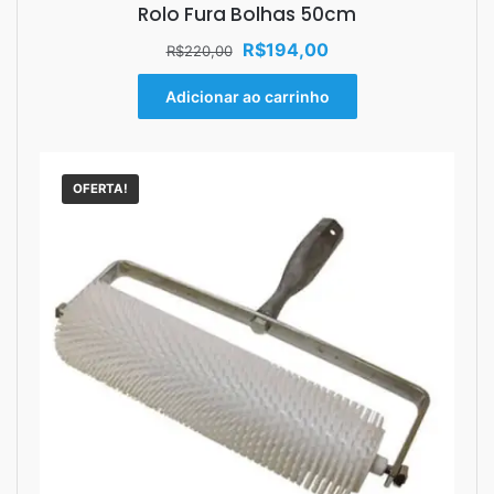
Rolo Fura Bolhas 50cm
O
O
R$
194,00
R$
220,00
preço
preço
original
atual
Adicionar ao carrinho
era:
é:
R$220,00.
R$194,00.
OFERTA!