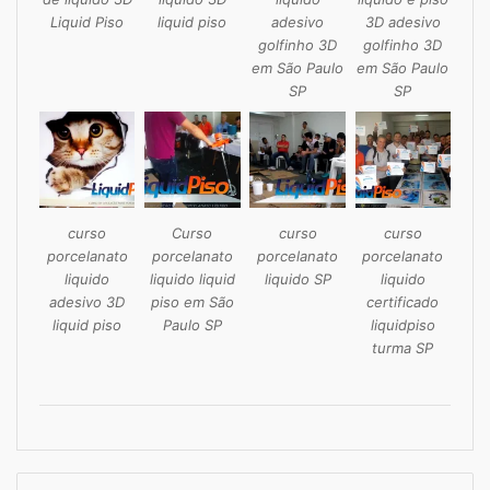
Liquid Piso
liquid piso
adesivo
3D adesivo
golfinho 3D
golfinho 3D
em São Paulo
em São Paulo
SP
SP
curso
Curso
curso
curso
porcelanato
porcelanato
porcelanato
porcelanato
liquido
liquido liquid
liquido SP
liquido
adesivo 3D
piso em São
certificado
liquid piso
Paulo SP
liquidpiso
turma SP