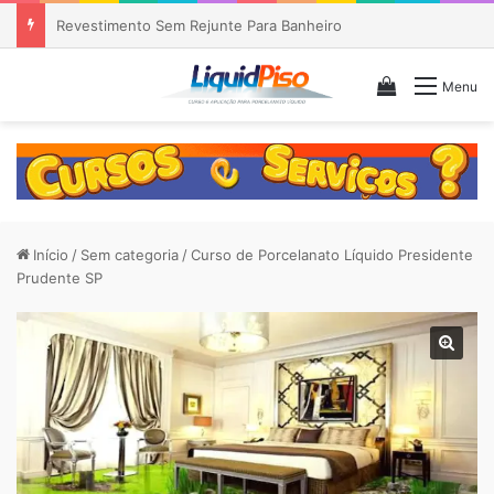
Piso Epóxi em Banheiro Anália Franco SP
Veja seu c
Menu
Início
/
Sem categoria
/
Curso de Porcelanato Líquido Presidente
Prudente SP